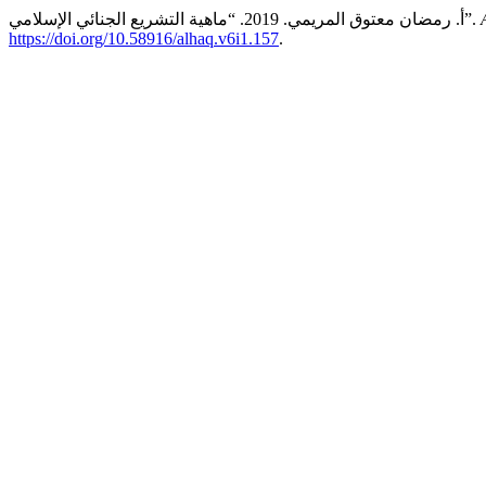
أ. رمضان معتوق المريمي. 2019. “ماهية التشريع الجنائي الإسلامي”.
https://doi.org/10.58916/alhaq.v6i1.157
.