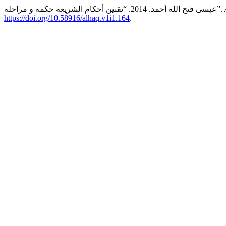
عيسى فتح الله أحمد. 2014. “تقنين أحكام الشريعة حكمه و مراحله”.
https://doi.org/10.58916/alhaq.v1i1.164
.