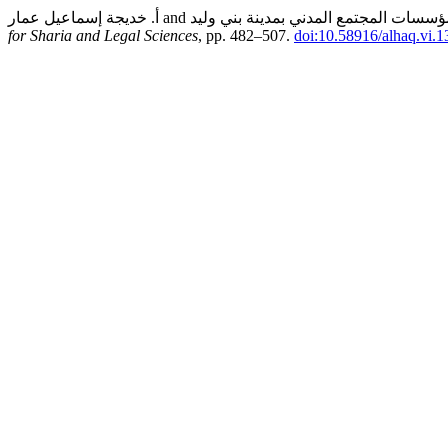
for Sharia and Legal Sciences
, pp. 482–507.
doi:10.58916/alhaq.vi.1