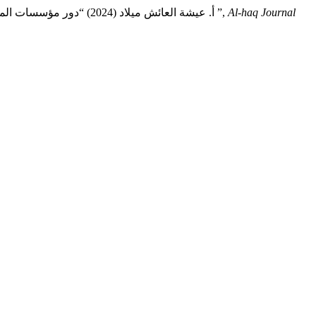
Al-haq Journal
أ. خديجة إسماعيل عمار and أ. عيشة العائش ميلاد (2024) “دور مؤسسات المجتمع المدني في مكافحة ظاهرة الفساد دراسة ميدانية على عينة من مؤسسات المجتمع المدني بمدينة بني وليد ”,