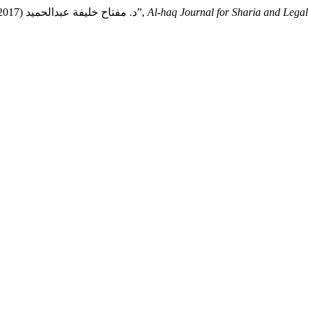
Al-haq Journal for Sharia and Legal
د. مفتاح خليفة عبدالحميد (2017) “الطعن القضائي على قرارات المجالس التأديبية كضمانة للموظفين”,