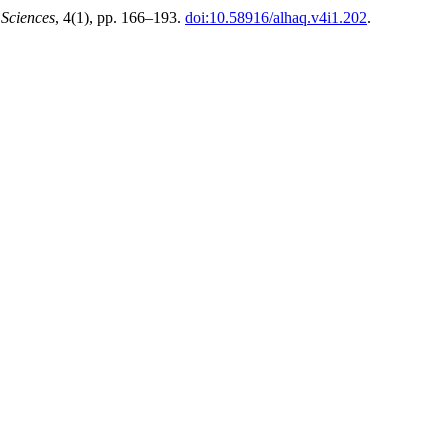
 Sciences
, 4(1), pp. 166–193.
doi:10.58916/alhaq.v4i1.202
.