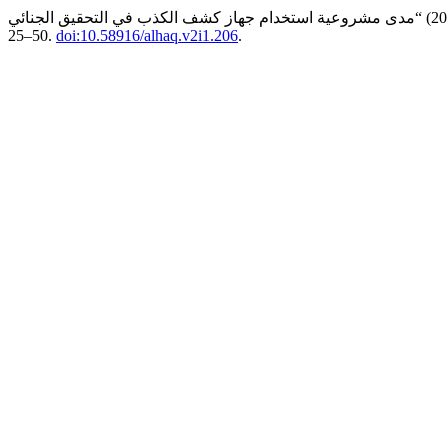
25–50.
doi:10.58916/alhaq.v2i1.206
.