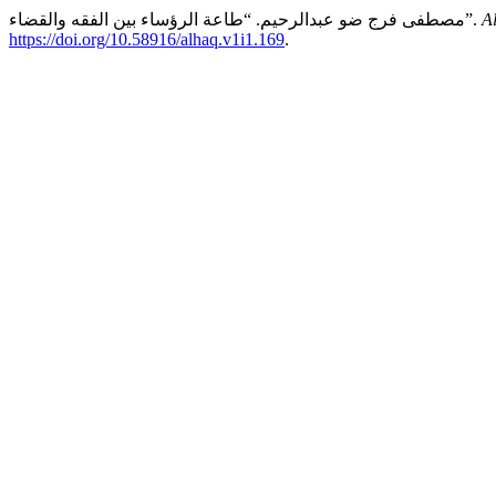
مصطفى فرج ضو عبدالرحيم. “طاعة الرؤساء بين الفقه والقضاء”.
A
https://doi.org/10.58916/alhaq.v1i1.169
.