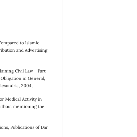
 Compared to Islamic
ribution and Advertising,
aining Civil Law - Part
 Obligation in General,
Alexandria, 2004,
for Medical Activity in
 without mentioning the
ions, Publications of Dar