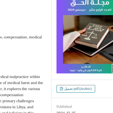
 law, compensation, medical
medical malpractice within
re of medical harm and the
, it explores the various
تحميل pdf (Arabic)
e compensation
he primary challenges
Published
ovisions in Libya, and
nd judiciary in this