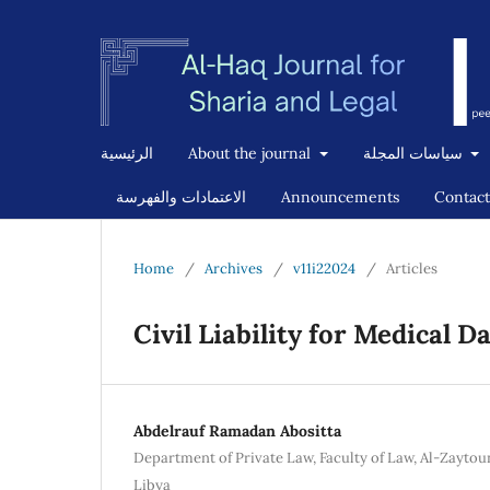
الرئيسية
About the journal
سياسات المجلة
الاعتمادات والفهرسة
Announcements
Contact
Home
/
Archives
/
v11i22024
/
Articles
Civil Liability for Medical D
Abdelrauf Ramadan Abositta
Department of Private Law, Faculty of Law, Al-Zaytou
Libya