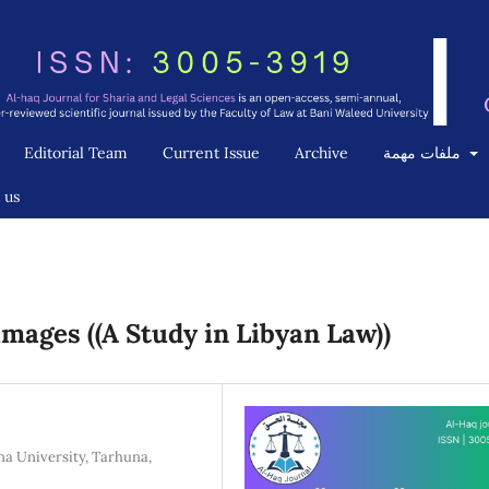
Editorial Team
Current Issue
Archive
ملفات مهمة
 us
amages ((A Study in Libyan Law))
na University, Tarhuna,