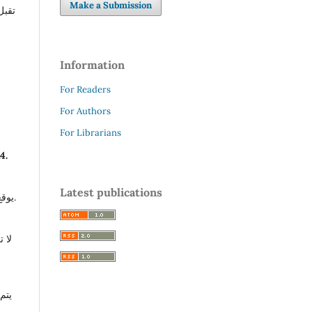
Make a Submission
تقبل
Information
For Readers
For Authors
For Librarians
4
.
Latest publications
يوقع الباحث على نموذج التعهد الخاص بالملكية الفكرية للبحث وأن هذا البحث هو بحث أصيل ويتحمل وحده مسؤولية نشره في المجلة.
لا 
يتم