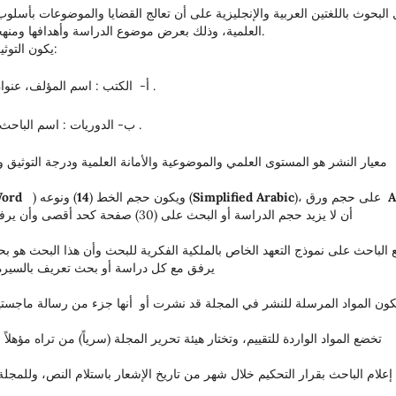
 البحوث باللغتين العربية والإنجليزية على أن تعالج القضايا والموضوعات بأسلو
العلمية، وذلك بعرض موضوع الدراسة وأهدافها ومنهجها وتقنياتها وصولاً إلى نتائجها وتوصياتها ومقترحاتها.
يكون التوثيق بذكر المصادر والمراجع بأسلوب أكاديمي يتضمن:
أ- الكتب : اسم المؤلف، عنوان الكتاب، مكان وتاريخ النشر، اسم الناشر، رقم الصفحة .
ب- الدوريات : اسم الباحث، عنوان البحث، اسم المجلة، العدد وتاريخه، رقم الصفحة .
معيار النشر هو المستوى العلمي والموضوعية والأمانة العلمية ودرجة التوثيق 
A
)، على حجم ورق
Simplified Arabic
) ونوعه (
) ويكون حجم الخط (
14
Word
أن لا يزيد حجم الدراسة أو البحث على (30)
يرفق مع كل دراسة أو بحث تعريف بالسيرة ال
تكون المواد المرسلة للنشر في المجلة قد نشرت أو أنها جزء من رسالة ماجست
تخضع المواد الواردة للتقييم، وتختار هيئة تحرير المجلة (سرياً) من تراه مؤهلاً
 إعلام الباحث بقرار التحكيم خلال شهر من تاريخ الإشعار باستلام النص، وللم