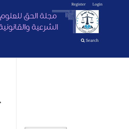
Register
Login
Search
م