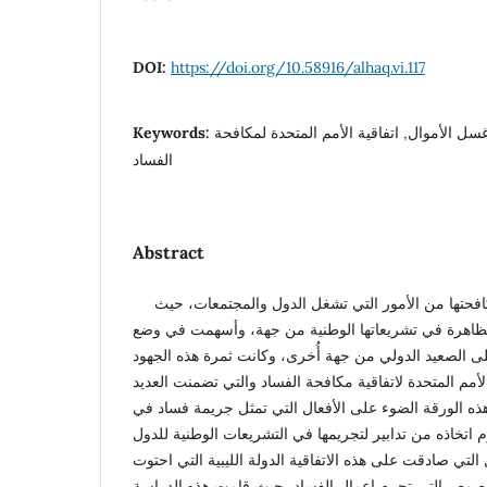
DOI:
https://doi.org/10.58916/alhaq.vi.117
سل الأموال, اتفاقية الأمم المتحدة لمكافحة
Keywords:
الفساد
Abstract
أضحت ظاهرة الفساد ومكافحتها من الأمور التي تشغل الدول والمجتمعات، حيث
ظاهرة في تشريعاتها الوطنية من جهة، وأسهمت في وضع
 الصعيد الدولي من جهة أُخرى، وكانت ثمرة هذه الجهود
أمم المتحدة لاتفاقية مكافحة الفساد والتي تضمنت العديد
 الورقة الضوء على الأفعال التي تمثل جريمة فساد في
زم اتخاذه من تدابير لتجريمها في التشريعات الوطنية للدول
لتي صادقت على هذه الاتفاقية الدولة الليبية التي احتوت
لنصوص التي تجرم اعمال الفساد، حيث قامت هذه الدراسة