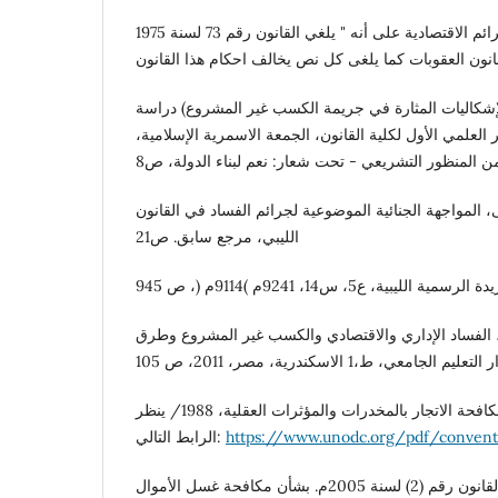
نصت المادة 39 من قانون الجرائم الاقتصادية على أنه " يلغي القانون رقم 73 لسنة 1975
شكاليات المثارة في جريمة الكسب غير المشروع) دراسة
رنة (1، المؤتمر العلمي الأول لكلية القانون، الجمعة الاسمرية الإسلامية،
ن المنظور التشريعي - تحت شعار: نعم لبناء الدولة، ص8
لمواجهة الجنائية الموضوعية لجرائم الفساد في القانون
الليبي، مرجع سابق. ص21
فساد الإداري والاقتصادي والكسب غير المشروع وطرق
اتفاقية الأمم المتحدة لمكافحة الاتجار بالمخدرات والمؤثرات العقلية، 1988/ ينظر
https://www.unodc.org/pdf/convent
الرابط التالي:
20م. بشأن مكافحة غسل الأموال