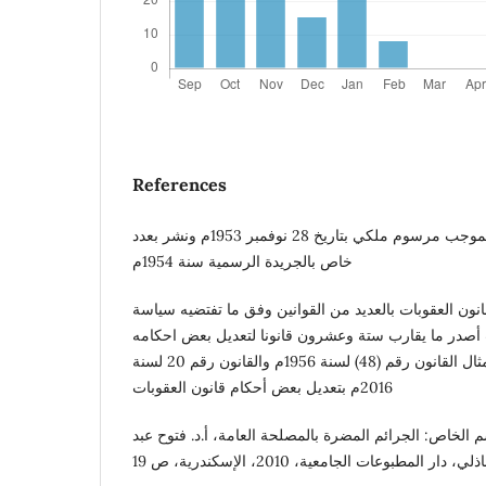
References
صدر قانون العقوبات الليبي بموجب مرسوم ملكي بتاريخ 28 نوفمبر 1953م ونشر بعدد
خاص بالجريدة الرسمية سنة 1954م
انون العقوبات بالعديد من القوانين وفق ما تفتضيه سياسة
ث أصدر ما يقارب ستة وعشرون قانونا لتعديل بعض احكامه
نذكر منها على سبيل المثال القانون رقم (48) لسنة 1956م والقانون رقم 20 لسنة
2016م بتعديل بعض أحكام قانون العقوبات
 الخاص: الجرائم المضرة بالمصلحة العامة، أ.د. فتوح عبد
، دار المطبوعات الجامعية، 2010، الإسكندرية، ص 19