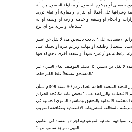
فوذ حقيقـي أو مزعوم للحصول أو محاولة الحصول من أية
لإشرافها على أعمال أو التزام أو مقاولة أو اتفاق توريد
ارات أو أحكام أو وظيفة أو خدمة أو رتبة أو أوسمة أو أية
مكافأة أو مزية من أي نوع."
 قانون الجرائم الاقتصادية على" يعاقب بالسجن مدة لا تقل عن عشر
 استعمال وظيفته أو مهامه ويرغم غيره أو يحمله على
دة لا تقل عن سنتين إذا استلم الموظف العام الشيء غير
المستحق مستغلاً غلط الغير فقط."
نصت المادة الثانية من قرار اللجنة الشعبية العامة للعدل رقم 80 لسنة 1991م بشأن
م الاقتصادية والزراعية على " تختص نيابة مكافحة الجرائم
 المحكمة الابتدائية بالتحقيق ومباشرة الدعوى الجنائية في
لمواجهة الجنائية الموضوعية لجرائم الفساد في القانون
الليبي، مرجع سابق. ص12