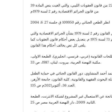
الموا من 226 الى المادة 229 من قانون العقوبات الليبي، والتي الغيت بنص المادة 39
من قانون الجرائم الاقتصادية رقم 2 لسنة 1979م
انظر الطعن الجنائي رقم 109950 ق جلسة 27. 6. 2004
الغيت بموجب المادة 39 من القانون رقم 2 لسنة 1979 بشأن الجرائم الاقتصادية والتي
نصت على" يلغى القانون رقم 73 لسنة 1975 م. بتعديل بعض أحكام قانون العقوبات كما
يلغى كل نص يخالف أحكام هذا القانون.
حات القانونية (عربي، فرنسي، انجليزي)، الطبعة الاولى،
مكتبة النهضة العربية، بيروت، لبنان، 1987، ص 33.
 أحمد المنشاوي، دور القانون الجنائي في حماية الطفل
ة البحوث الفقهية والقانونية، كلية القانون، جامعة الأزهر،
العدد 36، أكتوبر2021م ص 135.
ناتجة عن الاستعمال غير المشروع لشبكة الانترنت، الطبعة
الثانية. 2009، دار النهضة العربية مصر ص 25.