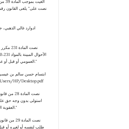
ادوارد غالي الذهبي، جر
نصت الما
العمومي أو قبل أو عد به أو عرض عليه أو اختلس على أن لا تقل عن مائة دينار."
ابتسام حسن سالم بن عيسى، ،
الإسلامية، ص 15. للمزيد لنظر الرابط التالي: op.pdf
نصت المادة
استولى بدون وجه حق على 
العقوبة الحبس وبغرامة لا تجاوز ألف دينار أو إحدى هاتين العقوبتين."
نصت المادة 
طلب لنفسه أو لغيره أو قبل 