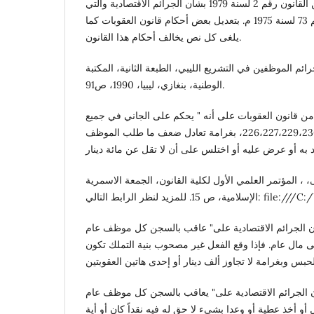
الغيت بموجب المادة 39 من القانون رقم 2 لسنة 1979 بشأن الجرائم الاقتصادية والتي
نصت على" يلغى القانون رقم 73 لسنة 1975 م. بتعديل بعض أحكام قانون العقوبات كما
يلغى كل نص يخالف أحكام هذا القانون.
ائم الموظفين في التشريع الليبي، الطبعة الثانية، المكتبة
الوطنية، بنغازي، ليبيا، 1990، ص91.
دة 231 مكرر من قانون العقوبات على أنه " يحكم على الجاني في جميع
الأحوال المبينة بالمواد 226،227،229،230،231، بغرامة تعادل ضعف ما طلب الموظف
 المؤتمر العلمي الأول لكلية القانون، الجمعة الاسمرية
file:///C:/Users/HP/Deskt
 28 من قانون الجرائم الاقتصادية على" عاقب بالسجن كل موظف عام
مال عام. فإذا وقع الفعل غير مصحوب بنية التملك تكون
29 من قانون الجرائم الاقتصادية على" يعاقب بالسجن كل موظف عام
أو أخذ عطية أو وعدا بشيء لا حق له فيه نقداً كان أو أية