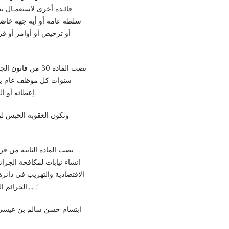
فائـدة أخرى لاستعمـال ن
سلطة عامة أو أية جهة خاضعة 
أو ترخيص أو أوامر أو قر
نصت المادة 30 من
سنوات كل موظف عام يسئ
إعطائه أو الوعد بإعطائه هو أو غيره نقوداً أو منفعة أخرى لاحق له فيها.
وتكون العقوبة الحبس لم
انشاء نيابات لمكافحة الجرائ
الاقتصادية والتهريب في دائرة
الجرائم المرتكبة بالمخالفة للتشريعات الاقتصادية ومكافحة التهريب.... :"
ابتسام حسن سالم بن عيسى، ا