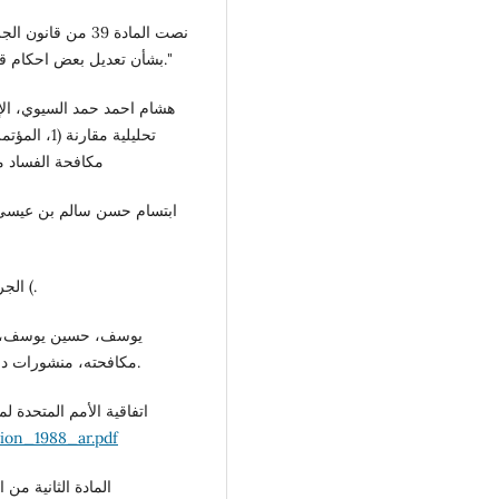
بشأن تعديل بعض احكام قانون العقوبات كما يلغى كل نص يخالف احكام هذا القانون."
هشام احمد حمد السيوي، الإ
تحليلية مقا
مكافحة الفساد م
ابتسام حسن سالم بن عيسى، ا
الجريدة الرسمية الليبية، ع5، س14، 9241م )9114م (، ص 945 (.
يوسف، حسين يوسف، ال
مكافحته، منشورات دار التعليم الجامعي، ط،1 الاسكندرية، مصر، 2011، ص 105.
ion_1988_ar.pdf
المادة الثانية من القانون رقم (2) لسنة 05