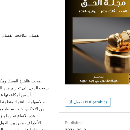
الفساد, مكافحة الفساد, غ
سعت الدول الى تجريم هذه ال
أسس لمكافحتها على
والاسهامات اعتماد منظمة ال
تحميل PDF (Arabic)
من الاحكام، حيث سلطت هذه
هذه الاتفاقية، وما يل
الأطراف، ومن بين الدول ا
Published
تشريعاتها على العديد من ا