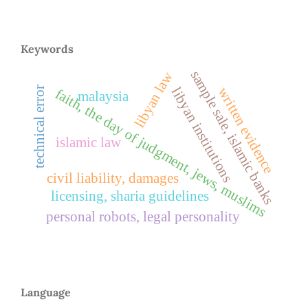
Keywords
sample sale, islamic banks
libyan law
technical error
written evidence
libyan institutions
faith, the day of judgment, jews, muslims
malaysia
islamic law
civil liability, damages
licensing, sharia guidelines
personal robots, legal personality
Language