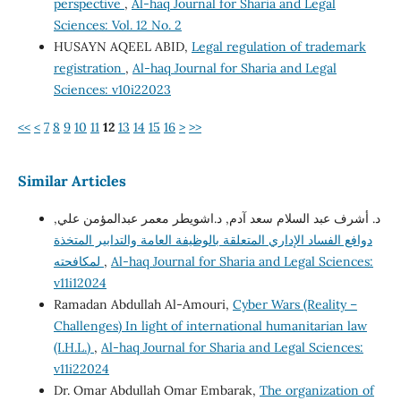
perspective
,
Al-haq Journal for Sharia and Legal
Sciences: Vol. 12 No. 2
HUSAYN AQEEL ABID,
Legal regulation of trademark
registration
,
Al-haq Journal for Sharia and Legal
Sciences: v10i22023
<<
<
7
8
9
10
11
12
13
14
15
16
>
>>
Similar Articles
د. أشرف عبد السلام سعد آدم, د.اشويطر معمر عبدالمؤمن علي,
دوافع الفساد الإداري المتعلقة بالوظيفة العامة والتدابير المتخذة
Al-haq Journal for Sharia and Legal Sciences:
,
لمكافحته
v11i12024
Ramadan Abdullah Al-Amouri,
Cyber Wars (Reality –
Challenges) In light of international humanitarian law
(I.H.L.)
,
Al-haq Journal for Sharia and Legal Sciences:
v11i22024
Dr. Omar Abdullah Omar Embarak,
The organization of