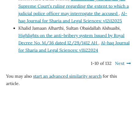
Supreme Court's ruling regarding the extent to which a
judicial police officer may interrogate the accused
,
Al-
haq Journal for Sharia and Legal Sciences: v12i12025
Khalid Jamaan Alharthi, Sultan Obaidallah Alshuaibi,
Highlights on the anti-bribery system Issued by Royal
Decree No. M/36 dated 12/29/1412 AH
,
Al-haq Journal
for Sharia and Legal Sciences: v11i22024
1-10 of 132
Next
You may also
start an advanced similarity search
for this
article.