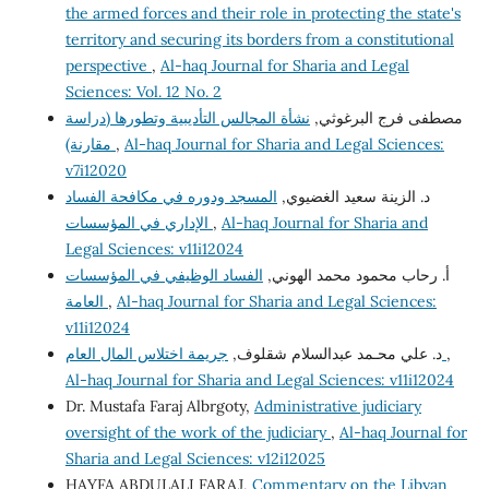
the armed forces and their role in protecting the state's
territory and securing its borders from a constitutional
perspective
,
Al-haq Journal for Sharia and Legal
Sciences: Vol. 12 No. 2
مصطفى فرج البرغوثي,
نشأة المجالس التأديبية وتطورها (دراسة
Al-haq Journal for Sharia and Legal Sciences:
,
مقارنة)
v7i12020
د. الزينة سعيد الغضيوي,
المسجد ودوره في مكافحة الفساد
Al-haq Journal for Sharia and
,
الإداري في المؤسسات
Legal Sciences: v11i12024
أ. رحاب محمود محمد الهوني,
الفساد الوظيفي في المؤسسات
Al-haq Journal for Sharia and Legal Sciences:
,
العامة
v11i12024
,
جريمة اختلاس المال العام
د. علي محـمد عبدالسلام شقلوف,
Al-haq Journal for Sharia and Legal Sciences: v11i12024
Dr. Mustafa Faraj Albrgoty,
Administrative judiciary
oversight of the work of the judiciary
,
Al-haq Journal for
Sharia and Legal Sciences: v12i12025
HAYFA ABDULALI FARAJ,
Commentary on the Libyan