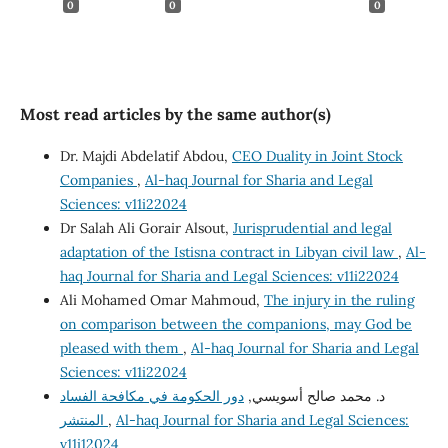
0
0
0
Most read articles by the same author(s)
Dr. Majdi Abdelatif Abdou,
CEO Duality in Joint Stock
Companies
,
Al-haq Journal for Sharia and Legal
Sciences: v11i22024
Dr Salah Ali Gorair Alsout,
Jurisprudential and legal
adaptation of the Istisna contract in Libyan civil law
,
Al-
haq Journal for Sharia and Legal Sciences: v11i22024
Ali Mohamed Omar Mahmoud,
The injury in the ruling
on comparison between the companions, may God be
pleased with them
,
Al-haq Journal for Sharia and Legal
Sciences: v11i22024
د. محمد صالح أسويسي,
دور الحكومة في مكافحة الفساد
Al-haq Journal for Sharia and Legal Sciences:
,
المنتشر
v11i12024