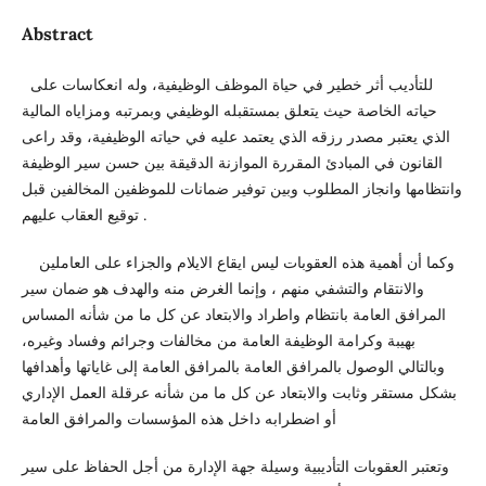
Abstract
للتأديب أثر خطير في حياة الموظف الوظيفية، وله انعكاسات على
حياته الخاصة حيث يتعلق بمستقبله الوظيفي وبمرتبه ومزاياه المالية
الذي يعتبر مصدر رزقه الذي يعتمد عليه في حياته الوظيفية، وقد راعى
القانون في المبادئ المقررة الموازنة الدقيقة بين حسن سير الوظيفة
وانتظامها وانجاز المطلوب وبين توفير ضمانات للموظفين المخالفين قبل
توقيع العقاب عليهم .
وكما أن أهمية هذه العقوبات ليس ايقاع الايلام والجزاء على العاملين
والانتقام والتشفي منهم ، وإنما الغرض منه والهدف هو ضمان سير
المرافق العامة بانتظام واطراد والابتعاد عن كل ما من شأنه المساس
بهيبة وكرامة الوظيفة العامة من مخالفات وجرائم وفساد وغيره،
وبالتالي الوصول بالمرافق العامة بالمرافق العامة إلى غاياتها وأهدافها
بشكل مستقر وثابت والابتعاد عن كل ما من شأنه عرقلة العمل الإداري
أو اضطرابه داخل هذه المؤسسات والمرافق العامة
وتعتبر العقوبات التأديبية وسيلة جهة الإدارة من أجل الحفاظ على سير