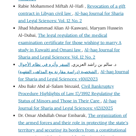
Rabie Mohammed Miftah Al-Hafi ,
Revocation of a gift
contract in Libyan civil law
,
Al-haq Journal for Sharia
and Legal Sciences: Vol. 12 No. 2
Jihad Muhammad Alian Al-Kaswani, Maryam Hussein
Al-Dubai,
The legal regulation of the medical
examination certificate for those wishing to marry A
study in Kuwaiti and Omani law
,
Al-haq Journal for
Sharia and Legal Sciences: Vol. 12 No. 2
د. سالم بن راشد العزيزي,
السفر وأثره في نظام الأحوال
Al-haq Journal
,
الشخصية (دراسة مقارنة مع المذاهب الفقهية)
for Sharia and Legal Sciences: v10i12023
Abu Bakr Abd al-Salam binzaid,
Civil Bankruptcy
Procedure Highlights of Law 17/1992 Regulating the
Status of Minors and Those in Their Care
,
Al-haq
Journal for Sharia and Legal Sciences: v12i12025
Dr. Omar Abdullah Omar Embarak,
The organization of
the armed forces and their role in protecting the state's
territory and securing its borders from a constitutional