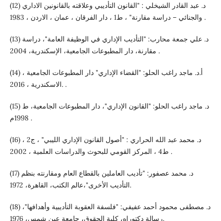
(12) د. عبد القادر الشيخلي : "القانون التأديبي وعلاقته بالقانونين الاداري
والجنائي – دراسة مقارنة" ، ط1 ، دار الفرقان ، عمان ، الاردن ، 1983 .
(13) د. علي جمعة محارب: "التأديب الإداري في الوظيفة العامة"، دراسة
مقارنة، دار المطبوعات الجامعية، الإسكندرية، 2004 .
(14) أ.د. ماجد راغب الحلو: "القضاء الإداري" دار المطبوعات الجامعية ،
الاسكندرية ، 2016. .
(15) د. ماجد راغب الحلو: "القانون الإداري"، دار المطبوعات الجامعية، ط
1998م .
(16) د. محمد عبد الله الحراري : "أصول القانون الإداري الليبي" ، ج2 ،
ط4 ، المركز القومي للبحوث والدراسات العلمية ، 2002 .
(17) د. محمد عصفور: "تأديب العاملين بالقطاع العام ومقارنته بنظم
التأديب الأخرى"،عالم الكتب، القاهرة، 1972.
(18) د. مصطفى محمود أحمد عفيفي: "فلسفة العقوبة التأديبية وأهدافها"،
رسالة دكتوراه، كلية الحقوق، جامعة عين شمس، 1976.