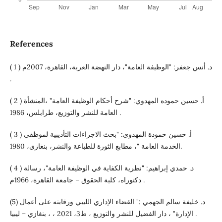
References
( 1 ) د. أنس جعفر: "الوظيفة العامة"، دار النهضة العربة، القاهرة، 2007م
.
( 2 ) أ. حسين حموده المهدوي: "شرح أحكام الوظيفة العامة" ،المنشأة
العامة للنشر والتوزيع، طرابلس، 1986 .
( 3 ) أ. حسين حمودة المهدوي: "بحث الاجراءات التأديبية لموظفي
الخدمة العامة "، مطابع الثورة للطباعة والنشر، بنغازي، 1980.
( 4 ) د. حمدي إبراهيم: "نظرية الكفاية في الوظيفة العامة"، رسالة
دكتوراه، كلية الحقوق – جامعة القاهرة، 1966م .
(5) د. خليفة سالم الجهمي :" القضاء الإداري الليبي ورقابته على أعمال
الإدارة" ، دار الفضيل للنشر والتوزيع ، ط3، 2021 ، ، بنغازي – ليبيا .