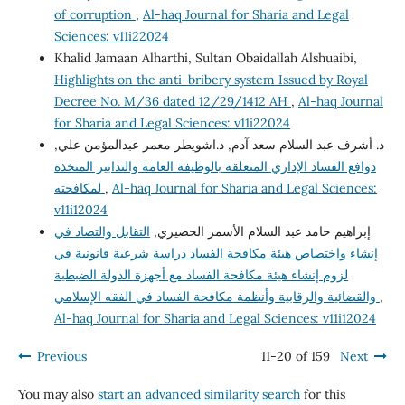
of corruption
,
Al-haq Journal for Sharia and Legal
Sciences: v11i22024
Khalid Jamaan Alharthi, Sultan Obaidallah Alshuaibi,
Highlights on the anti-bribery system Issued by Royal
Decree No. M/36 dated 12/29/1412 AH
,
Al-haq Journal
for Sharia and Legal Sciences: v11i22024
د. أشرف عبد السلام سعد آدم, د.اشويطر معمر عبدالمؤمن علي,
دوافع الفساد الإداري المتعلقة بالوظيفة العامة والتدابير المتخذة
Al-haq Journal for Sharia and Legal Sciences:
,
لمكافحته
v11i12024
إبراهيم حامد عبد السلام الأسمر الحضيري,
التقابل والتضاد في
إنشاء واختصاص هيئة مكافحة الفساد دراسة شرعية قانونية في
لزوم إنشاء هيئة مكافحة الفساد مع أجهزة الدولة الضبطية
,
والقضائية والرقابية وأنظمة مكافحة الفساد في الفقه الإسلامي
Al-haq Journal for Sharia and Legal Sciences: v11i12024
Previous
11-20 of 159
Next
You may also
start an advanced similarity search
for this