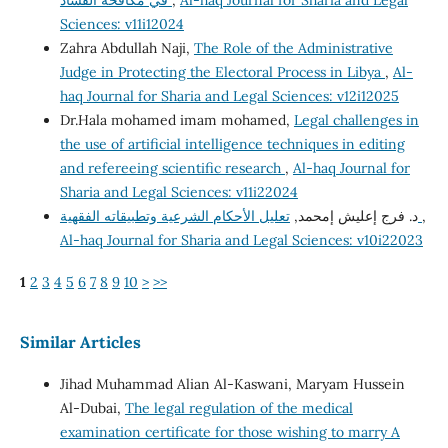
Al-haq Journal for Sharia and Legal
,
في مكافحة الفساد
Sciences: v11i12024
Zahra Abdullah Naji,
The Role of the Administrative
Judge in Protecting the Electoral Process in Libya
,
Al-
haq Journal for Sharia and Legal Sciences: v12i12025
Dr.Hala mohamed imam mohamed,
Legal challenges in
the use of artificial intelligence techniques in editing
and refereeing scientific research
,
Al-haq Journal for
Sharia and Legal Sciences: v11i22024
,
تعليل الأحكام الشرعية وتطبيقاته الفقهية
د. فرج إعليش إمحمد,
Al-haq Journal for Sharia and Legal Sciences: v10i22023
1
2
3
4
5
6
7
8
9
10
>
>>
Similar Articles
Jihad Muhammad Alian Al-Kaswani, Maryam Hussein
Al-Dubai,
The legal regulation of the medical
examination certificate for those wishing to marry A