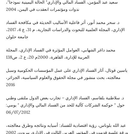
سعيد عبد المؤمن، الفساد المالي والإداري" الحالة اليمينية نموذجا"،
ندوات ومؤتمرات انعقدت في اليمن، 2004
د. سحر محمد أنور، أثر فاعلية الأساليب الحديثة في مكافحة الفساد
الإداري، المجلة العلمية للبحوث والدراسات التجارية، م 31، ع 4، 2017،
جامعة حلوان
محمد داغر الشهابي، العوامل المؤثرة في الفساد الإداري، المجلة
العربية للإدارة، القاهرة، 2000م 20، ع 2، ص138
ياسين قوتال، آثار الفساد الإداري على عمل المؤسسات الحكومية وسبل
معالجته، بحث منشور في مجلة الحقوق والعلوم السياسية، الجزائر،
2016
د. سلاطنية بلقاسم، الفساد الإداري – تجارب بعض الدول ملتقى وطني
حول " حوكمة الشركات كآلية للحد من الفساد المالي والإداري " يومي:
06/07/2012
عبد الله بلوناس، رؤية اقتصادية للفساد: أسبابه ونتائجه وطرق معالجته،
ورقة علمية قدمت في المؤتمر العربي الثالث في الإدارة، بيروت، 2002