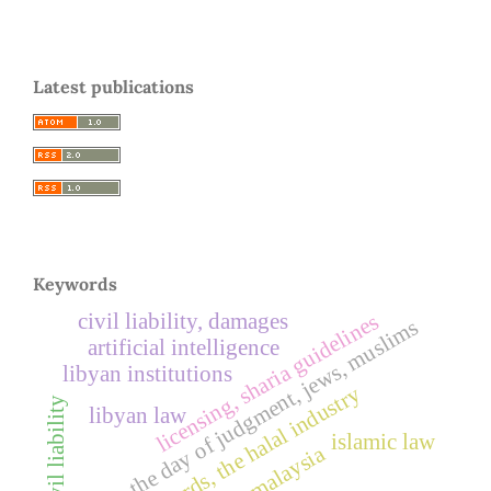
Latest publications
Keywords
civil liability, damages
licensing, sharia guidelines
faith, the day of judgment, jews, muslims
artificial intelligence
libyan institutions
sharia standards, the halal industry
civil liability
libyan law
islamic law
malaysia