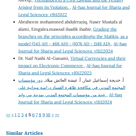
Ateeq2,
Formalities in a Civil Lawsuit and the Penalty
Arising from its Violation.
,
Al-haq Journal for Sharia and
Legal Sciences: v9i12022
Abraheem mohammed abdulrraziq, Naser Mustafa al
alami, Emgalea.masoud ilsadik ilsabir,
Grading the
branches on the principles accordingto the Malikis, as a
model (543 AH - 468 AH) - (1076 AD - 1148 AD)
,
Al-haq
Journal for Sharia and Legal Sciences: v11i22024
Dr. Naif Nashi Al-Ganami,
Virtual Currencies and their
impact on Electronic Commerce
,
Al-haq Journal for
Sharia and Legal Sciences: v10i22023
أ. خديجة إسماعيل عمار, أ. عيشة العائش ميلاد,
دور مؤسسات
المجتمع المدني في مكافحة ظاهرة الفساد دراسة ميدانية على
Al-haq
,
عينة من مؤسسات المجتمع المدني بمدينة بني وليد
Journal for Sharia and Legal Sciences: v11i12024
<<
<
1
2
3
4
5
6
7
8
9
10
>
>>
Similar Articles