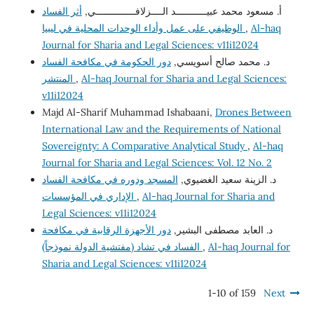
أ. مسعود محمد عبيـــــــــــد الــــزلافــــــــــــــي,
أثر الفساد
Al-haq
,
الوظيفي على عمل وأداء الوحدات المحلية في ليبيا
Journal for Sharia and Legal Sciences: v11i12024
د. محمد صالح أسويسي,
دور الحكومة في مكافحة الفساد
Al-haq Journal for Sharia and Legal Sciences:
,
المنتشر
v11i12024
Majd Al-Sharif Muhammad Ishabaani,
Drones Between
International Law and the Requirements of National
Sovereignty: A Comparative Analytical Study
,
Al-haq
Journal for Sharia and Legal Sciences: Vol. 12 No. 2
د. الزينة سعيد الغضيوي,
المسجد ودوره في مكافحة الفساد
Al-haq Journal for Sharia and
,
الإداري في المؤسسات
Legal Sciences: v11i12024
د. العابد مصطفى البشير,
دور الأجهزة الرقابية في مكافحة
Al-haq Journal for
,
الفساد في تشاد (مفتشية الدولة نموذجاً)
Sharia and Legal Sciences: v11i12024
1-10 of 159
Next