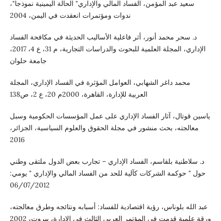
سعيد عبد المؤمن، الفساد المالي والإداري" الحالة اليمينية نموذجا"،
ندوات ومؤتمرات انعقدت في اليمن، 2004
د. سحر محمد أنور، أثر فاعلية الأساليب الحديثة في مكافحة الفساد
الإداري، المجلة العلمية للبحوث والدراسات التجارية، م 31، ع 4، 2017،
جامعة حلوان
محمد داغر الشهابي، العوامل المؤثرة في الفساد الإداري، المجلة
العربية للإدارة، القاهرة، 2000م 20، ع 2، ص138
ياسين قوتال، آثار الفساد الإداري على عمل المؤسسات الحكومية وسبل
معالجته، بحث منشور في مجلة الحقوق والعلوم السياسية، الجزائر،
2016
د. سلاطنية بلقاسم، الفساد الإداري – تجارب بعض الدول ملتقى وطني
حول " حوكمة الشركات كآلية للحد من الفساد المالي والإداري " يومي:
06/07/2012
عبد الله بلوناس، رؤية اقتصادية للفساد: أسبابه ونتائجه وطرق معالجته،
ورقة علمية قدمت في المؤتمر العربي الثالث في الإدارة، بيروت، 2002