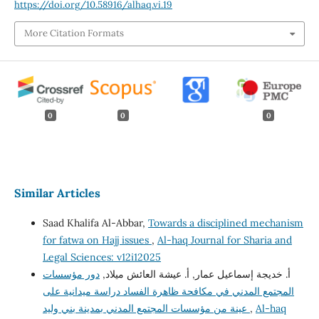
https://doi.org/10.58916/alhaq.vi.19
More Citation Formats
0
0
0
Similar Articles
Saad Khalifa Al-Abbar,
Towards a disciplined mechanism
for fatwa on Hajj issues
,
Al-haq Journal for Sharia and
Legal Sciences: v12i12025
أ. خديجة إسماعيل عمار, أ. عيشة العائش ميلاد,
دور مؤسسات
المجتمع المدني في مكافحة ظاهرة الفساد دراسة ميدانية على
عينة من مؤسسات المجتمع المدني بمدينة بني وليد
,
Al-haq