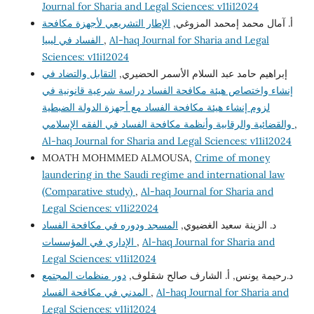
Journal for Sharia and Legal Sciences: v11i12024
أ. آمال محمد إمحمد المزوغي,
الإطار التشريعي لأجهزة مكافحة
الفساد في ليبيا
,
Al-haq Journal for Sharia and Legal
Sciences: v11i12024
إبراهيم حامد عبد السلام الأسمر الحضيري,
التقابل والتضاد في
إنشاء واختصاص هيئة مكافحة الفساد دراسة شرعية قانونية في
لزوم إنشاء هيئة مكافحة الفساد مع أجهزة الدولة الضبطية
والقضائية والرقابية وأنظمة مكافحة الفساد في الفقه الإسلامي
,
Al-haq Journal for Sharia and Legal Sciences: v11i12024
MOATH MOHMMED ALMOUSA,
Crime of money
laundering in the Saudi regime and international law
(Comparative study)
,
Al-haq Journal for Sharia and
Legal Sciences: v11i22024
د. الزينة سعيد الغضيوي,
المسجد ودوره في مكافحة الفساد
الإداري في المؤسسات
,
Al-haq Journal for Sharia and
Legal Sciences: v11i12024
د.رحيمة يونس, أ. الشارف صالح شقلوف,
دور منظمات المجتمع
المدني في مكافحة الفساد
,
Al-haq Journal for Sharia and
Legal Sciences: v11i12024