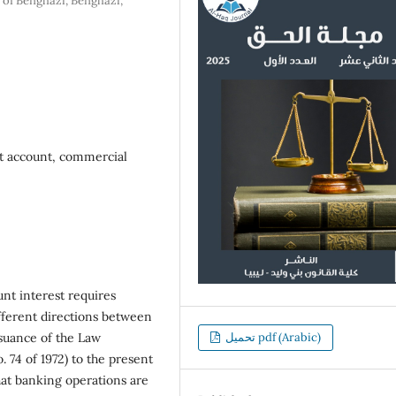
 of Benghazi, Benghazi,
nt account, commercial
unt interest requires
ifferent directions between
ssuance of the Law
تحميل pdf (Arabic)
 74 of 1972) to the present
that banking operations are