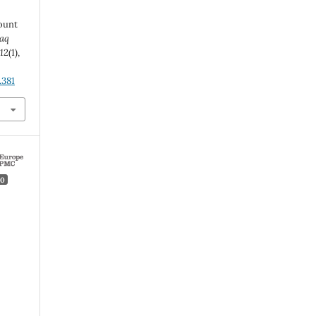
count
aq
,
12
(1),
.381
0