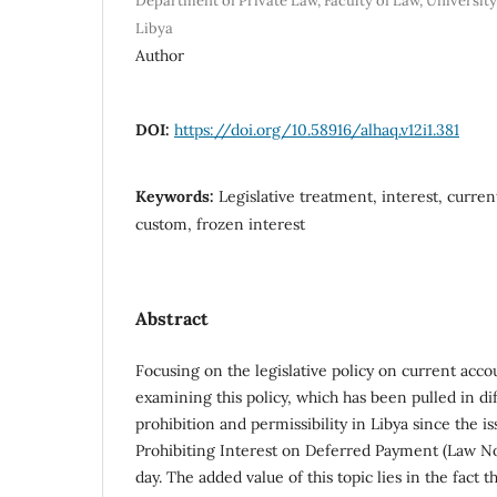
Department of Private Law, Faculty of Law, University
Libya
Author
DOI:
https://doi.org/10.58916/alhaq.v12i1.381
Keywords:
Legislative treatment, interest, curre
custom, frozen interest
Abstract
Focusing on the legislative policy on current acco
examining this policy, which has been pulled in d
prohibition and permissibility in Libya since the i
Prohibiting Interest on Deferred Payment (Law No.
day. The added value of this topic lies in the fact 