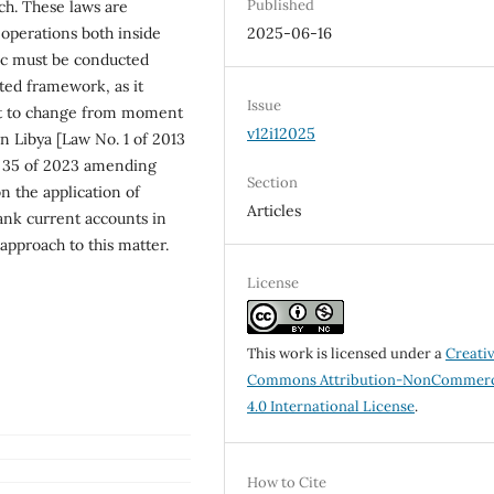
Published
ach. These laws are
operations both inside
2025-06-16
pic must be conducted
ated framework, as it
Issue
ject to change from moment
v12i12025
n Libya [Law No. 1 of 2013
. 35 of 2023 amending
Section
n the application of
Articles
ank current accounts in
s approach to this matter.
License
This work is licensed under a
Creati
Commons Attribution-NonCommerc
4.0 International License
.
How to Cite