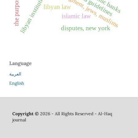
libyan institutions
libyan law
islamic law
disputes, new york
Language
العربية
English
Copyright ©
2026 - All Rights Reserved - Al-Haq
journal