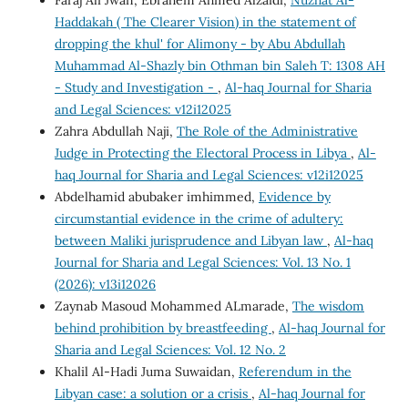
Faraj Ali Jwan, Ebrahem Ahmed Alzaidi,
Nuzhat Al-
Haddakah ( The Clearer Vision) in the statement of
dropping the khul' for Alimony - by Abu Abdullah
Muhammad Al-Shazly bin Othman bin Saleh T: 1308 AH
- Study and Investigation -
,
Al-haq Journal for Sharia
and Legal Sciences: v12i12025
Zahra Abdullah Naji,
The Role of the Administrative
Judge in Protecting the Electoral Process in Libya
,
Al-
haq Journal for Sharia and Legal Sciences: v12i12025
Abdelhamid abubaker imhimmed,
Evidence by
circumstantial evidence in the crime of adultery:
between Maliki jurisprudence and Libyan law
,
Al-haq
Journal for Sharia and Legal Sciences: Vol. 13 No. 1
(2026): v13i12026
Zaynab Masoud Mohammed ALmarade,
The wisdom
behind prohibition by breastfeeding
,
Al-haq Journal for
Sharia and Legal Sciences: Vol. 12 No. 2
Khalil Al-Hadi Juma Suwaidan,
Referendum in the
Libyan case: a solution or a crisis
,
Al-haq Journal for