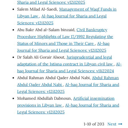
Sharia and Legal Sciences: v12i12025
Salem Milad Al-Saedi,
Management of Waqf Funds in
Libyan Law
,
Al-haq Journal for Sharia and Legal
Sciences: v12i12025
Abu Bakr Abd al-Salam binzaid,
Civil Bankruptcy
Procedure Highlights of Law 17/1992 Regulating the
Status of Minors and Those in Their Care
,
Al-haq
Journal for Sharia and Legal Sciences: v12i12025
Dr Salah Ali Gorair Alsout,
Jurisprudential and legal
adaptation of the Istisna contract in Libyan civil law
,
Al-
haq Journal for Sharia and Legal Sciences: v11i22024
Abdul Rahman Abdul Qader Abdul Nabi,
Abdul Rahman
Abdul Qader Abdul Nabi
,
Al-haq Journal for Sharia and
Legal Sciences: v12i12025
Mohamed Abdullah Dabnoun,
Artificial insemination
provisions in Libyan law
,
Al-haq Journal for Sharia and
Legal Sciences: v12i12025
1-10 of 203
Next