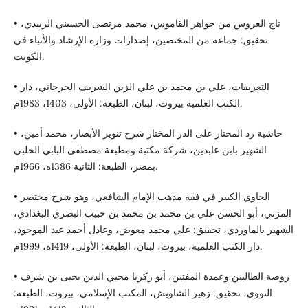
• تاج العروس من جواهر القاموس، محمد مرتضى الحسيني الزبيدي،
تحقيق: جماعة من المختصين، إصدارات وزارة الإرشاد والأنباء في
الكويت.
• التعريفات، علي بن محمد بن علي الزين الشريف الجرجاني، دار
الكتب العلمية بيروت، لبنان، الطبعة: الأولى، 1403، 1983م.
• حاشية رد المحتار على الدر المختار شرح تنوير الأبصار، محمد أمين،
الشهير بابن عابدين، شركة مكتبة ومطبعة مصطفى البابي الحلبي
بمصر، الطبعة: الثانية 1386ه، 1966م.
• الحاوي الكبير في فقه مذهب الإمام الشافعي، وهو شرح مختصر
المزني، أبو الحسن علي بن محمد بن محمد بن حبيب البصري البغدادي،
الشهير بالماوردي، تحقيق: علي محمد معوض، وعادل أحمد عبد الموجود،
دار الكتب العلمية، بيروت، لبنان، الطبعة: الأولى، 1419ه، 1999م.
• روضة الطالبين وعمدة المفتين، أبو زكريا محيي الدين يحيى بن شرف
النووي، تحقيق: زهير الشاويش، المكتب الإسلامي، بيروت، الطبعة: