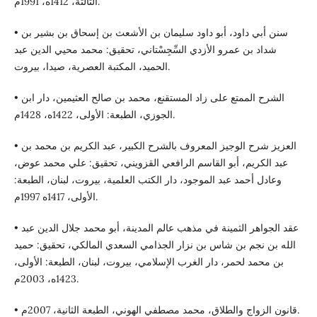
الثالثة، 1412ه، 1991م.
• سنن أبي داود، أبو داود سليمان بن الأشعث بن إسحاق بن بشير بن
شداد بن عمرو الأزدي السِّجِسْتاني، تحقيق: محمد محيي الدين عبد
الحميد، المكتبة العصرية، صيدا، بيروت.
• الشرح الممتع على زاد المستقنع، محمد بن صالح العثيمين، دار ابن
الجوزي، الطبعة: الأولى، 1422ه، 1428م.
• العزيز شرح الوجيز المعروف بالشرح الكبير، عبد الكريم بن محمد بن
عبد الكريم، أبو القاسم الرافعي القزويني، تحقيق: علي محمد عوض،
وعادل أحمد عبد الموجود، دار الكتب العلمية، بيروت، لبنان، الطبعة:
الأولى، 1417ه 1997م.
• عقد الجواهر الثمينة في مذهب عالم المدينة، أبو محمد جلال الدين عبد
الله بن نجم بن شاس بن نزار الجذامي السعدي المالكي، تحقيق: حميد
بن محمد لحمر، دار الغرب الإسلامي، بيروت، لبنان، الطبعة: الأولى،
1423ه، 2003م.
• قانون الزواج والطلاق، محمد مصطفي الهوني، الطبعة الثانية، 2007م.