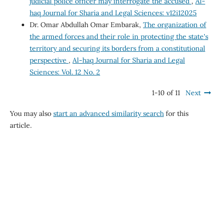
judicial police officer may interrogate the accused
,
Al-
haq Journal for Sharia and Legal Sciences: v12i12025
Dr. Omar Abdullah Omar Embarak,
The organization of
the armed forces and their role in protecting the state's
territory and securing its borders from a constitutional
perspective
,
Al-haq Journal for Sharia and Legal
Sciences: Vol. 12 No. 2
1-10 of 11
Next
You may also
start an advanced similarity search
for this
article.