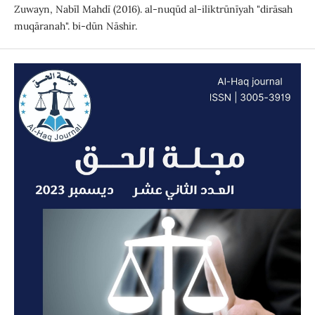
Zuwayn, Nabīl Mahdī (2016). al-nuqūd al-iliktrūnīyah "dirāsah
muqāranah". bi-dūn Nāshir.