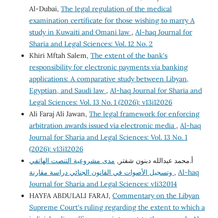
Al-Dubai,
The legal regulation of the medical
examination certificate for those wishing to marry A
study in Kuwaiti and Omani law
,
Al-haq Journal for
Sharia and Legal Sciences: Vol. 12 No. 2
Khiri Mftah Salem,
The extent of the bank's
responsibility for electronic payments via banking
applications: A comparative study between Libyan,
Egyptian, and Saudi law
,
Al-haq Journal for Sharia and
Legal Sciences: Vol. 13 No. 1 (2026): v13i12026
Ali Faraj Ali Jawan,
The legal framework for enforcing
arbitration awards issued via electronic media
,
Al-haq
Journal for Sharia and Legal Sciences: Vol. 13 No. 1
(2026): v13i12026
أ.محمد عبدالله دبنون شفتر,
مدى مشروعية التنصت الهاتفي
وتسجيل الأصوات في القانون الجنائي دراسة مقارنة
,
Al-haq
Journal for Sharia and Legal Sciences: v1i32014
HAYFA ABDULALI FARAJ,
Commentary on the Libyan
Supreme Court's ruling regarding the extent to which a