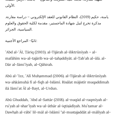
الأولى.
يامنة، حكيم (2019)، النظام القانوني للعقد الإلكتروني – دراسة مقارنة.
مذكرة تخرج لنيل شهادة الماجستير، مقدمة لكلية الحقوق والعلوم
السياسية، الجزائر.
ثانيًا- المراجع الأجنبية:
ʻAbd al-ʻĀl, Ṭāriq (2003). al-Tijārah al-iliktrūnīyah – al-
mafāhīm wa-al-tajārib wa-al-taḥaddiyāt. al-Ṭabʻah al-ūlá. al-
Dār al-Jāmiʻīyah, al-Qāhirah.
Abū al-ʻIzz, ʻAlī Muḥammad (2006). al-Tijārah al-iliktrūnīyah
wa-aḥkāmuhā fī al-fiqh al-Islāmī. Risālat mājistīr muqaddimah
ilá Jāmiʻat Āl al-Bayt, al-Urdun.
Abū Ghuddah, ʻAbd al-Sattār (2018). al-nuqūd al-raqmīyah al-
ruʼyah al-sharʻīyah wa-al-āthār al-iqtiṣādīyah. Muʼtamar al-
Dawḥah al-rābiʻ lil-māl al-Islāmī "al-mustajaddāt al-mālīyah al-