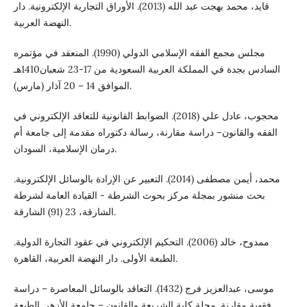
قايد، محمد بهجت عبد الله (2013). الأوراق التجارية الإلكترونية. دار
النهضة العربية.
مجلس مجمع الفقه الإسلامي الدولي (1990). المنعقد في مؤتمره
السادس بجدة في المملكة العربية السعودية من 17-23 شعبان1410هـ
الموافق 14 – 20 آذار (مارس).
محجوب، عادل علي (2018). الضوابط القانونية للتعاقد الإلكتروني في
الفقه والقانون– دراسة مقارنة، رسالة دكتوراه مقدمة إلى جامعة أم
درمان الإسلامية، السودان.
محمد، أيمن مصطفى (2014). التعبير عن الإرادة بالوسائل الإلكترونية.
بحث منشور بمجلة مركز بحوث الشرطة - القيادة العامة لشرطة
الشارقة، 23 (91) الشارقة.
ممدوح، خالد (2006). التحكيم الإلكتروني في عقود التجارة الدولية.
الطبعة الأولى. دار النهضة العربية، القاهرة.
موسى، عبدالعزيز فرج (1432). التعاقد بالوسائل المعاصرة – دراسة
فقهية مقارنة. مجلة كلية الشريعة والقانون – جامعة الأزهر. الطبعة