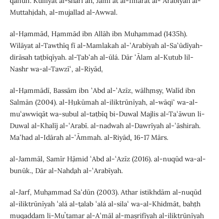
qānūn. Kullīyat al-sharīʻah, Jāmiʻat al-Imārāt al-ʻArabīyah al-
Muttaḥidah, al-mujallad al-Awwal.
al-Ḥammād, Ḥammād ibn Allāh ibn Muḥammad (1435h).
Wilāyat al-Tawthīq fī al-Mamlakah al-ʻArabīyah al-Saʻūdīyah-
dirāsah taṭbīqīyah. al-Ṭabʻah al-ūlá. Dār ʻĀlam al-Kutub lil-
Nashr wa-al-Tawzīʻ, al-Riyāḍ.
al-Ḥammādī, Bassām ibn ʻAbd al-ʻAzīz, wālḥmṣy, Walīd ibn
Salmān (2004). al-Ḥukūmah al-iliktrūnīyah, al-wāqiʻ wa-al-
muʻawwiqāt wa-subul al-taṭbīq bi-Duwal Majlis al-Taʻāwun li-
Duwal al-Khalīj al-ʻArabī. al-nadwah al-Dawrīyah al-ʻāshirah.
Maʻhad al-Idārah al-ʻĀmmah. al-Riyāḍ, 16-17 Mārs.
al-Jammāl, Samīr Ḥāmid ʻAbd al-ʻAzīz (2016). al-nuqūd wa-al-
bunūk., Dār al-Nahḍah al-ʻArabīyah.
al-Jarf, Muḥammad Saʻdūn (2003). Athar istikhdām al-nuqūd
al-iliktrūnīyah ʻalá al-ṭalab ʻalá al-silaʻ wa-al-Khidmāt, baḥth
muqaddam li-Muʼtamar al-Aʻmāl al-maṣrifīyah al-iliktrūnīyah