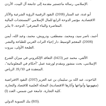
الإسلامي. رسالة ماجستير مقدمة إلى جامعة آل البيت، الأردن.
أبو غدة، عبد الستار (2018). النقود الرقمية الرؤية الشرعية والآثار
الاقتصادية. مؤتمر الدوحة الرابع للمال الإسلامي "المستجدات المالية
المعاصرة والبناء المعرفي". الدوحة، 9 يناير.
أحمد، ناصر سيد، ومحمد، مصطفى، ودرويش، محمد، وعبد الله، أيمن
(2008). المعجم الوسيط. دار إحياء التراث العربي للطباعة والنشر.
الطبعة الأولى، بيروت.
الألفي، محمد جبر (1423). التعاقد الإلكتروني في ميزان الشرع
الإسلامي، بحث منشور ومقدم لورشة عمل "أحكام في المعلوماتية"،
المنعقدة في 19/10. الرياض.
الباحوث، عبد الله بن سليمان بن عبد العزيز (2017). النقود الافتراضية
(مفهومها وأنواعها وآثارها الاقتصادية). المجلة العلمية للاقتصاد والتجارة.
كلية التجارة، جامعة عين شمس، العدد (1).
بنك التسوية الدولي (BIS).