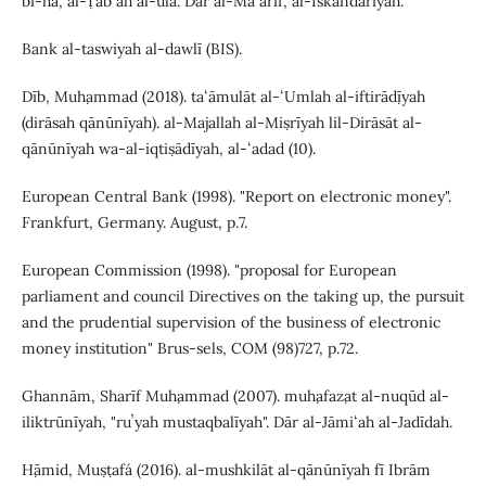
bi-hā, al-Ṭabʻah al-ūlá. Dār al-Maʻārif, al-Iskandarīyah.
Bank al-taswiyah al-dawlī (BIS).
Dīb, Muḥammad (2018). taʻāmulāt al-ʻUmlah al-iftirāḍīyah
(dirāsah qānūnīyah). al-Majallah al-Miṣrīyah lil-Dirāsāt al-
qānūnīyah wa-al-iqtiṣādīyah, al-ʻadad (10).
European Central Bank (1998). "Report on electronic money".
Frankfurt, Germany. August, p.7.
European Commission (1998). "proposal for European
parliament and council Directives on the taking up, the pursuit
and the prudential supervision of the business of electronic
money institution" Brus-sels, COM (98)727, p.72.
Ghannām, Sharīf Muḥammad (2007). muḥafaẓat al-nuqūd al-
iliktrūnīyah, "ruʼyah mustaqbalīyah". Dār al-Jāmiʻah al-Jadīdah.
Ḥāmid, Muṣṭafá (2016). al-mushkilāt al-qānūnīyah fī Ibrām