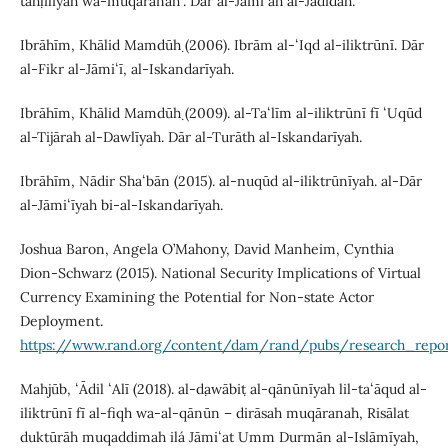
taḥlīlīyah wa-muqāranah". Dār al-Jāmiʻah al-Jadīdah.
Ibrāhīm, Khālid Mamdūḥ (2006). Ibrām al-ʻIqd al-iliktrūnī. Dār
al-Fikr al-Jāmiʻī, al-Iskandarīyah.
Ibrāhīm, Khālid Mamdūḥ (2009). al-Taʻlīm al-iliktrūnī fī ʻUqūd
al-Tijārah al-Dawlīyah. Dār al-Turāth al-Iskandarīyah.
Ibrāhīm, Nādir Shaʻbān (2015). al-nuqūd al-iliktrūnīyah. al-Dār
al-Jāmiʻīyah bi-al-Iskandarīyah.
Joshua Baron, Angela O’Mahony, David Manheim, Cynthia
Dion-Schwarz (2015). National Security Implications of Virtual
Currency Examining the Potential for Non-state Actor
Deployment.
https://www.rand.org/content/dam/rand/pubs/research_repo
Maḥjūb, ʻĀdil ʻAlī (2018). al-ḍawābiṭ al-qānūnīyah lil-taʻāqud al-
iliktrūnī fī al-fiqh wa-al-qānūn – dirāsah muqāranah, Risālat
duktūrāh muqaddimah ilá Jāmiʻat Umm Durmān al-Islāmīyah,