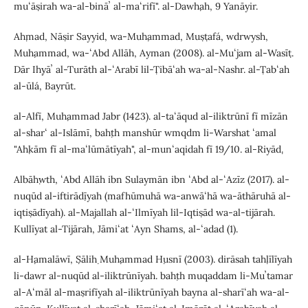
muʻāṣirah wa-al-bināʼ al-maʻrifī". al-Dawḥah, 9 Yanāyir.
Aḥmad, Nāṣir Sayyid, wa-Muḥammad, Muṣṭafá, wdrwysh,
Muḥammad, wa-ʻAbd Allāh, Ayman (2008). al-Muʻjam al-Wasīṭ.
Dār Iḥyāʼ al-Turāth al-ʻArabī lil-Ṭibāʻah wa-al-Nashr. al-Ṭabʻah
al-ūlá, Bayrūt.
al-Alfī, Muḥammad Jabr (1423). al-taʻāqud al-iliktrūnī fī mīzān
al-sharʻ al-Islāmī, baḥth manshūr wmqdm li-Warshat ʻamal
"Aḥkām fī al-maʻlūmātīyah", al-munʻaqidah fī 19/10. al-Riyāḍ.
Albāḥwth, ʻAbd Allāh ibn Sulaymān ibn ʻAbd al-ʻAzīz (2017). al-
nuqūd al-iftirāḍīyah (mafhūmuhā wa-anwāʻhā wa-āthāruhā al-
iqtiṣādīyah). al-Majallah al-ʻIlmīyah lil-Iqtiṣād wa-al-tijārah.
Kullīyat al-Tijārah, Jāmiʻat ʻAyn Shams, al-ʻadad (1).
al-Ḥamalāwī, Ṣāliḥ Muḥammad Ḥusnī (2003). dirāsah taḥlīlīyah
li-dawr al-nuqūd al-iliktrūnīyah. baḥth muqaddam li-Muʼtamar
al-Aʻmāl al-maṣrifīyah al-iliktrūnīyah bayna al-sharīʻah wa-al-