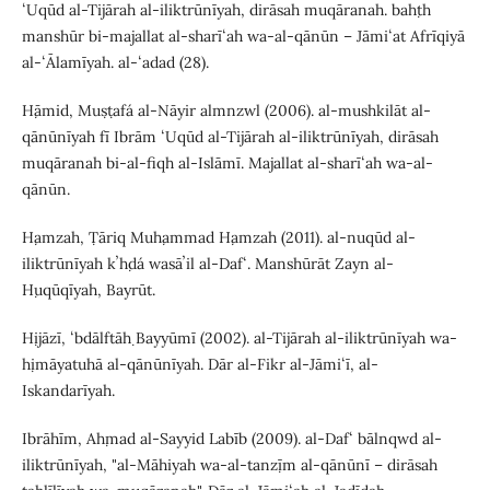
ʻUqūd al-Tijārah al-iliktrūnīyah, dirāsah muqāranah. baḥth
manshūr bi-majallat al-sharīʻah wa-al-qānūn – Jāmiʻat Afrīqiyā
al-ʻĀlamīyah. al-ʻadad (28).
Ḥāmid, Muṣṭafá al-Nāyir almnzwl (2006). al-mushkilāt al-
qānūnīyah fī Ibrām ʻUqūd al-Tijārah al-iliktrūnīyah, dirāsah
muqāranah bi-al-fiqh al-Islāmī. Majallat al-sharīʻah wa-al-
qānūn.
Ḥamzah, Ṭāriq Muḥammad Ḥamzah (2011). al-nuqūd al-
iliktrūnīyah kʼḥdá wasāʼil al-Dafʻ. Manshūrāt Zayn al-
Ḥuqūqīyah, Bayrūt.
Ḥijāzī, ʻbdālftāḥ Bayyūmī (2002). al-Tijārah al-iliktrūnīyah wa-
ḥimāyatuhā al-qānūnīyah. Dār al-Fikr al-Jāmiʻī, al-
Iskandarīyah.
Ibrāhīm, Aḥmad al-Sayyid Labīb (2009). al-Dafʻ bālnqwd al-
iliktrūnīyah, "al-Māhiyah wa-al-tanẓīm al-qānūnī – dirāsah