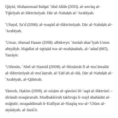
Qāyid, Muḥammad Bahjat ʻAbd Allāh (2013). al-awrāq al-
Tijārīyah al-iliktrūnīyah. Dār al-Nahḍah al-ʻArabīyah.
ʻUbayd, Saʻd (2016). al-nuqūd al-iliktrūnīyah. Dār al-Nahḍah al-
ʻArabīyah.
ʻUmar, Aḥmad Ḥasan (2018). albtkwyn ʻAmlah sharʻīyah Umm
aḥtyālyh. Majallat al-iqtiṣād wa-al-muḥāsabah, al-ʻadad (667),
Yanāyir.
ʻUthmān, ʻAbd-al-Ḥamīd (2008). al-Iltizāmāt fī al-muʻāmalāt
al-iliktrūnīyah al-muʻāṣirah. al-Ṭabʻah al-ūlá. Dār al-Nahḍah al-
ʻArabīyah, al-Qāhirah.
Yāmnh, Ḥakīm (2019), al-niẓām al-qānūnī lil-ʻaqd al-iliktrūnī –
dirāsah muqāranah. Mudhakkirah takhruju li-nayl shahādat al-
mājistīr, muqaddimah li-Kullīyat al-Ḥuqūq wa-al-ʻUlūm al-
siyāsīyah, al-Jazāʼir.