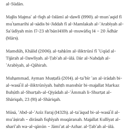
al-Sūdān.
Majlis Majmaʻ al-fiqh al-Islāmī al-dawlī (1990). al-munʻaqid fī
muʼtamarihi al-sādis bi-Jiddah fī al-Mamlakah al-ʻArabīyah al-
Saʻūdīyah min 17-23 shʻbān1410h al-muwāfiq 14 – 20 Ādhār
(Mārs).
Mamdūḥ, Khālid (2006). al-taḥkīm al-iliktrūnī fī ʻUqūd al-
Tijārah al-Dawlīyah. al-Ṭabʻah al-ūlá. Dār al-Nahḍah al-
ʻArabīyah, al-Qāhirah.
Muḥammad, Ayman Muṣṭafá (2014). al-taʻbīr ʻan al-irādah bi-
al-wasāʼil al-iliktrūnīyah. baḥth manshūr bi-majallat Markaz
Buḥūth al-Shurṭah-al-Qiyādah al-ʻĀmmah li-Shurṭat al-
Shāriqah, 23 (91) al-Shāriqah.
Mūsá, ʻAbd-al-ʻAzīz Faraj (1432h). al-taʻāqud bi-al-wasāʼil al-
muʻāṣirah – dirāsah fiqhīyah muqāranah. Majallat Kullīyat al-
sharīʻah wa-al-qānūn – Jāmiʻat al-Azhar. al-Ṭabʻah al-ūlá.