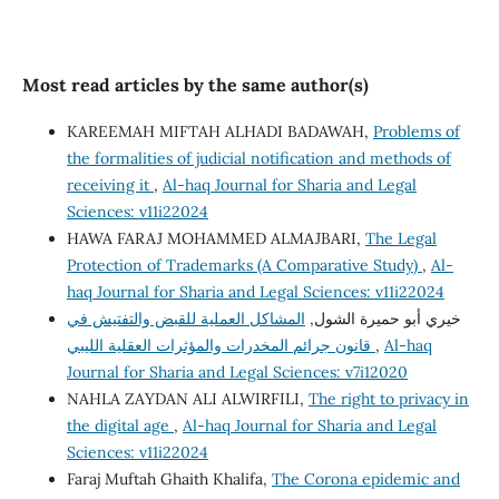
Most read articles by the same author(s)
KAREEMAH MIFTAH ALHADI BADAWAH,
Problems of
the formalities of judicial notification and methods of
receiving it
,
Al-haq Journal for Sharia and Legal
Sciences: v11i22024
HAWA FARAJ MOHAMMED ALMAJBARI,
The Legal
Protection of Trademarks (A Comparative Study)
,
Al-
haq Journal for Sharia and Legal Sciences: v11i22024
خيري أبو حميرة الشول,
المشاكل العملية للقبض والتفتيش في
Al-haq
,
قانون جرائم المخدرات والمؤثرات العقلية الليبي
Journal for Sharia and Legal Sciences: v7i12020
NAHLA ZAYDAN ALI ALWIRFILI,
The right to privacy in
the digital age
,
Al-haq Journal for Sharia and Legal
Sciences: v11i22024
Faraj Muftah Ghaith Khalifa,
The Corona epidemic and