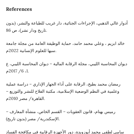
References
أدوار غالي الذهبي، الإجراءات الجنائية، دار غريب للطباعة والنشر، (بدون
تاريخ ودار نشر)، ص 86.
خالد ابزيم ، وعلي محمد حامد، حماية الوظيفة العامة من مجلة جامعة
سبها للعلوم الإنسانية 2022م.
ديوان المحاسبة الليبي، مجلة الرقابة المالية – ديوان المحاسبة الليبي، ع
1، 6/ 2017م.
رمضان محمد بطيخ، الرقابة على أداء الجهاز الإداري – دراسة عملية
وعلمية في النظم الوضعية الإسلامية، مكتبة الفلاح للنشر والتوزيع –
القاهرة/ مصر 2010م.
رميس بهنام، قانون العقوبات – القسم الخاص، منشأة المعارف –
الإسكندرية/ مصر (بدون تاريخ).
سامي لطفي محمد أبوزويدة، دور الأجهزة الرقابية في مكافحة الفساد