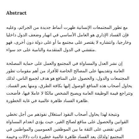
Abstract
مع تطور المجتمعات الإنسانية ظهرت أنماط جديدة من الجرائم، وعليه
فإن الفساد الإداري هو العامل الأساسي في انهيار وضعف الدول داخليا
وخارجيا، وانتشاره لا يقتصر على مجتمع ما أو على دولة دون أخرى، فهو
متفشي في الدول المتقدمة والنامية على حد سواء.
إن نشر العدل والمساواة في المجتمع والعمل على حماية المصلحة
العامة وتقديمها على المصالح الخاصة للأفراد من أهم مقومات تطور
المجتمعات والدول، والحصول على المنافع هو هدف لجميع الناس، لذلك
يحاول أصحاب هذه المنافع الوصول إليها بكافة الطرق، ومنها يعم الفساد،
وتتراجع قيمة الوظيفة العامة ويصبح الشخص مالكا لا عاملا فيها، فأضحت
ظاهرة الفساد ظاهرة عالمية في غاية الخطورة.
ونتيجة لهذا يحاول أصحاب النفوذ استغلال نفوذهم من أجل تخطي
القوانين والحصول على منافع لصالح الغير، حيث يؤدي انعدام المساواة
التي تقضي على الثقة ما بين الموظفين العموميين والمواطنين في
المجتمع ؛ولذلك يعد الفساد ظاهرة عالمية خطيرة ذات دلالات وخيمة