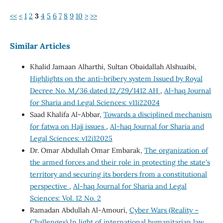
<<
<
1
2
3
4
5
6
7
8
9
10
>
>>
Similar Articles
Khalid Jamaan Alharthi, Sultan Obaidallah Alshuaibi,
Highlights on the anti-bribery system Issued by Royal
Decree No. M/36 dated 12/29/1412 AH
,
Al-haq Journal
for Sharia and Legal Sciences: v11i22024
Saad Khalifa Al-Abbar,
Towards a disciplined mechanism
for fatwa on Hajj issues
,
Al-haq Journal for Sharia and
Legal Sciences: v12i12025
Dr. Omar Abdullah Omar Embarak,
The organization of
the armed forces and their role in protecting the state's
territory and securing its borders from a constitutional
perspective
,
Al-haq Journal for Sharia and Legal
Sciences: Vol. 12 No. 2
Ramadan Abdullah Al-Amouri,
Cyber Wars (Reality –
Challenges) In light of international humanitarian law