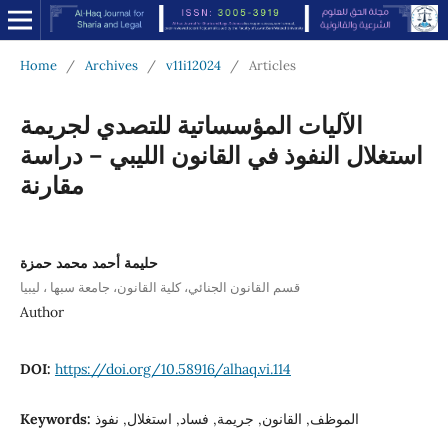
Home
/
Archives
/
v11i12024
/
Articles
الآليات المؤسساتية للتصدي لجريمة
استغلال النفوذ في القانون الليبي – دراسة
مقارنة
حليمة أحمد محمد حمزة
قسم القانون الجنائي، كلية القانون، جامعة سبها ، ليبيا
Author
DOI:
https://doi.org/10.58916/alhaq.vi.114
الموظف, القانون, جريمة, فساد, استغلال, نفوذ
Keywords: