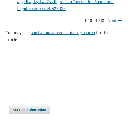
Al-haq Journal for Sharia and
,
للمحكمة الجنائية الدولية
Legal Sciences: v10i22023
1-10 of 213
Next
You may also
start an advanced similarity search
for this
article.
Make a Submission