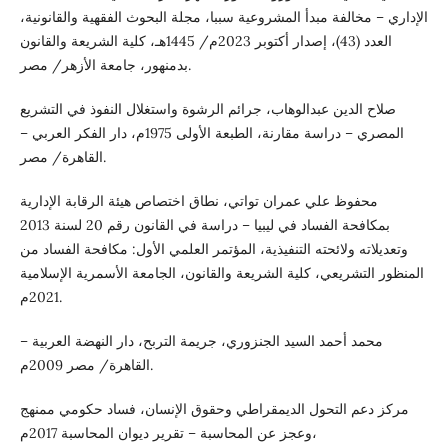
الإداري – مخالفة مبدأ المشروعية سببا، مجلة البحوث الفقهية والقانونية،
العدد (43)، إصدار أكتوبر 2023م/ 1445هـ، كلية الشريعة والقانون
بدمنهور، جامعة الأزهر/ مصر.
صلاح الدين عبدالوهاب، جرائم الرشوة واستغلال النفوذ في التشريع
المصري – دراسة مقارنة، الطبعة الأولى 1975م، دار الفكر العربي –
القاهرة/ مصر.
محفوظ علي عمران تواتي، نطاق اختصاص هيئة الرقابة الإدارية
بمكافحة الفساد في ليبيا – دراسة في القانون رقم 20 لسنة 2013
وتعديلاته ولائحته التنفيذية، المؤتمر العلمي الأول: مكافحة الفساد من
المنظور التشريعي، كلية الشريعة والقانون، الجامعة الأسمرية الإسلامية
2021م.
محمد أحمد السيد الجنزوري، جريمة التربح، دار النهضة العربية –
القاهرة/ مصر 2009م.
مركز دعم التحول الديمقراطي وحقوق الإنسان، فساد حكومي ممنهج
وعجز عن المحاسبة – تقرير ديوان المحاسبة 2017م،