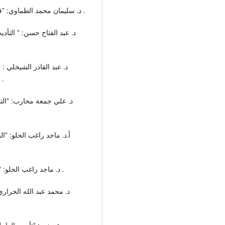
( 0) د. سليمان محمد الطماوي: "قضاء التأديب"، ط4، دار الفكر العربي ، القاهرة، 1995 .
دراسة مقارنة" ، ط1 ، دار الفرقان ، عمان ، الاردن ، 1983 .
(15) د. ماجد راغب الحلو: "القانون الإداري"، دار المطبوعات الجامعية، ط 1998م .