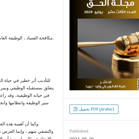
مكافحة الفساد ، الوظيفة العامة ، العقوبات ، المرافق ، المخالفات التأديبية.
يتعلق بمستقبله الوظيفي وبمرتب
في حياته الوظيفية، وقد راع
سير الوظيفة وانتظامها وانج
تحميل PDF (Arabic)
والتشفي منهم ، وإنما الغرض م
Published
والابتعاد عن كل ما من شأنه ا