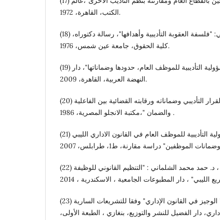
(17) د. محمد عصفور: "تأديب العاملين بالقطاع العام ومقارنته بنظم التأديب الأخرى"،عالم
الكتب، القاهرة، 1972.
(18) د. مصطفى محمود أحمد عفيفي: "فلسفة العقوبة التأديبية وأهدافها"، رسالة دكتوراه،
كلية الحقوق، جامعة عين شمس، 1976.
(19) د. مصطفى يوسف: "المسؤولية التأديبية للموظف العام، حدودها وضماناتها"، دار
النهضة العربية، القاهرة، 2009.
(20) د. مغاوري محمد شاهين: "القرار التأديبي وضماناته ورقابته القضائية بين الفاعلية
والضمان "،مكتبة الانجلو المصرية، 1986 .
(21) أ. مفتاح أغنية محمد : "المسئولية التأديبية للموظف العام في القانون الاداري الليبي
(22) د. مفتاح خليفة عبد الحميد ، د. حمد محمد الشلماني : "التنظيم القانوني للوظيفة
(23) أ. د مفتاح خليفة عبدالحميد : " الوجيز في القانون الإداري" وفقا للتشريعات السارية
اري، دار الفضيل للنشر والتوزيع، بنغازي ، الطبعة الأولى،