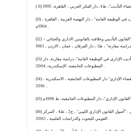
(11) د. عبد الفتاح حسن: " التأديب في الوظيفة العامة" ، دار النهضة العربية ، القاهرة ،
1964م .
(12) د. عبد القادر الشيخلي : "القانون التأديبي وعلاقته بالقانونين الاداري والجنائي –
(13) د. علي جمعة محارب: "التأديب الإداري في الوظيفة العامة"، دراسة مقارنة، دار
المطبوعات الجامعية، الإسكندرية، 2004 .
(14) أ.د. ماجد راغب الحلو: "القضاء الإداري" دار المطبوعات الجامعية ، الاسكندرية ،
2016. .
(16) د. محمد عبد الله الحراري : "أصول القانون الإداري الليبي" ، ج2 ، ط4 ، المركز
القومي للبحوث والدراسات العلمية ، 2002 .