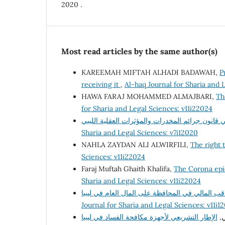
2020 .
Most read articles by the same author(s)
KAREEMAH MIFTAH ALHADI BADAWAH,
P
receiving it
,
Al-haq Journal for Sharia and 
HAWA FARAJ MOHAMMED ALMAJBARI,
Th
for Sharia and Legal Sciences: v11i22024
Sharia and Legal Sciences: v7i12020
NAHLA ZAYDAN ALI ALWIRFILI,
The right t
Sciences: v11i22024
Faraj Muftah Ghaith Khalifa,
The Corona epid
Sharia and Legal Sciences: v11i22024
Journal for Sharia and Legal Sciences: v11i1
ي,