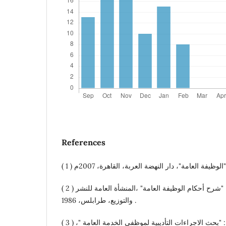
References
( 2 ) أ. حسين حموده المهدوي: "شرح أحكام الوظيفة العامة" ،المنشأة العامة للنشر
والتوزيع، طرابلس، 1986 .
( 3 ) أ. حسين حمودة المهدوي: "بحث الاجراءات التأديبية لموظفي الخدمة العامة "،