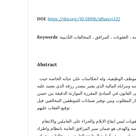
DOI:
https://doi.org/10.58916/alhaq.vi.132
Keywords:
Abstract
للتأديب أثر خطير في حياة الموظف الوظيفية، وله انعكاسات على حياته الخاصة حيث
ه ومزاياه المالية الذي يعتبر مصدر رزقه الذي يعتمد عليه
ى القانون في المبادئ المقررة الموازنة الدقيقة بين حسن
از المطلوب وبين توفير ضمانات للموظفين المخالفين قبل
توقيع العقاب عليهم .
وكما أن أهمية هذه العقوبات ليس ايقاع الايلام والجزاء على العاملين والانتقام
نه والهدف هو ضمان سير المرافق العامة بانتظام واطراد
لمساس بهيبة وكرامة الوظيفة العامة من مخالفات وجرائم