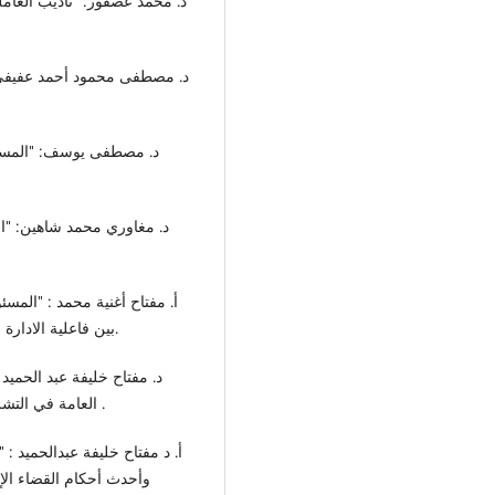
بين فاعلية الادارة وضمانات الموظفين" دراسة مقارنة، ط1، طرابلس، 2007.
العامة في التشريع الليبي" ، دار المطبوعات الجامعية ، الاسكندرية ، 2014 .
وأحدث أحكام القضاء الإد