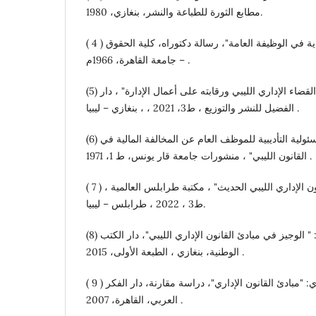
مطابع الثورة للطباعة والنشر، بنغازي، 1980.
( 4 ) د. حمدي إبراهيم: "نظرية الكفاية في الوظيفة العامة"، رسالة دكتوراه، كلية الحقوق
– جامعة القاهرة، 1966م .
(5) د. خليفة سالم الجهمي :" القضاء الإداري الليبي ورقابته على أعمال الإدارة" ، دار
الفضيل للنشر والتوزيع ، ط3، 2021 ، ، بنغازي – ليبيا .
(6) د. خليفة سالم الجهمي : المسئولية التأديبية للموظف العام عن المخالفة المالية في
القانون الليبي" ، منشورات جامعة قار يونس، ط 1، 1971 .
( 7 ) د. خليفة صالح احواس : "القانون الإداري الليبي الحديث" ، مكتبة طرابلس العالمية ،
ط3 ، 2022 ، طرابلس – ليبيا.
(8) د. خليفة علي الجبراني : " الوجيز في مبادئ القانون الإداري الليبي"، دار الكتب
الوطنية، بنغازي ، الطبعة الأولى، 2015 .
( 9 ) د. سليمان محمد الطماوي: "مبادئ القانون الإداري"، دراسة مقارنة، دار الفكر
العربي، القاهرة، 2007 .