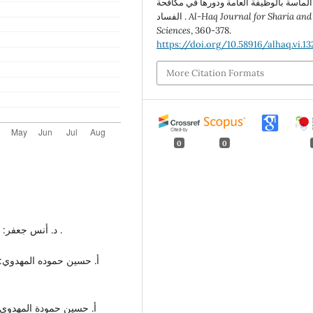
الماسة بالوظيفة العامة ودورها في مكافحة
Al-Haq Journal for Sharia and
الفساد .
Sciences
, 360-378.
https://doi.org/10.58916/alhaq.vi.13
More Citation Formats
0
0
( 1 ) د. أنس جعفر: "الوظيفة العامة"، دار النهضة العربة، القاهرة، 2007م .