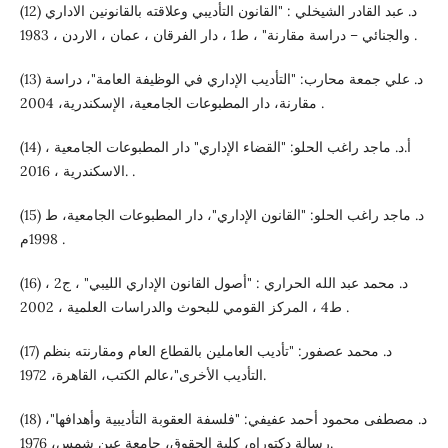
(12) د. عبد القادر الشيخلي : "القانون التأديبي وعلاقته بالقانونين الاداري
والجنائي – دراسة مقارنة" ، ط1 ، دار الفرقان ، عمان ، الاردن ، 1983 .
(13) د. علي جمعة محارب: "التأديب الإداري في الوظيفة العامة"، دراسة
مقارنة، دار المطبوعات الجامعية، الإسكندرية، 2004 .
(14) أ.د. ماجد راغب الحلو: "القضاء الإداري" دار المطبوعات الجامعية ،
الاسكندرية ، 2016. .
(15) د. ماجد راغب الحلو: "القانون الإداري"، دار المطبوعات الجامعية، ط
1998م .
(16) د. محمد عبد الله الحراري : "أصول القانون الإداري الليبي" ، ج2 ،
ط4 ، المركز القومي للبحوث والدراسات العلمية ، 2002 .
(17) د. محمد عصفور: "تأديب العاملين بالقطاع العام ومقارنته بنظم
التأديب الأخرى"،عالم الكتب، القاهرة، 1972.
(18) د. مصطفى محمود أحمد عفيفي: "فلسفة العقوبة التأديبية وأهدافها"،
رسالة دكتوراه، كلية الحقوق، جامعة عين شمس، 1976.