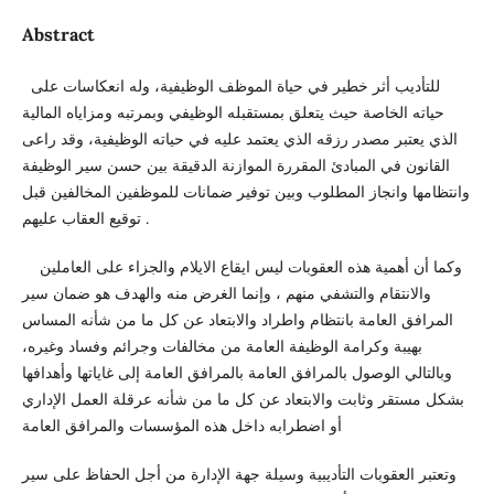
Abstract
للتأديب أثر خطير في حياة الموظف الوظيفية، وله انعكاسات على
حياته الخاصة حيث يتعلق بمستقبله الوظيفي وبمرتبه ومزاياه المالية
الذي يعتبر مصدر رزقه الذي يعتمد عليه في حياته الوظيفية، وقد راعى
القانون في المبادئ المقررة الموازنة الدقيقة بين حسن سير الوظيفة
وانتظامها وانجاز المطلوب وبين توفير ضمانات للموظفين المخالفين قبل
توقيع العقاب عليهم .
وكما أن أهمية هذه العقوبات ليس ايقاع الايلام والجزاء على العاملين
والانتقام والتشفي منهم ، وإنما الغرض منه والهدف هو ضمان سير
المرافق العامة بانتظام واطراد والابتعاد عن كل ما من شأنه المساس
بهيبة وكرامة الوظيفة العامة من مخالفات وجرائم وفساد وغيره،
وبالتالي الوصول بالمرافق العامة بالمرافق العامة إلى غاياتها وأهدافها
بشكل مستقر وثابت والابتعاد عن كل ما من شأنه عرقلة العمل الإداري
أو اضطرابه داخل هذه المؤسسات والمرافق العامة
وتعتبر العقوبات التأديبية وسيلة جهة الإدارة من أجل الحفاظ على سير