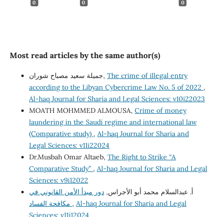
0
0
0
Most read articles by the same author(s)
The crime of illegal entry
جميلة سعيد مصباح شوران,
according to the Libyan Cybercrime Law No. 5 of 2022
,
Al-haq Journal for Sharia and Legal Sciences: v10i22023
MOATH MOHMMED ALMOUSA,
Crime of money
laundering in the Saudi regime and international law
(Comparative study)
,
Al-haq Journal for Sharia and
Legal Sciences: v11i22024
Dr.Musbah Omar Altaeb,
The Right to Strike “A
Comparative Study”
,
Al-haq Journal for Sharia and Legal
Sciences: v9i12022
أ. عبدالسلام محمد أبو الأجراس,
دور مبدأ الأمن القانوني في
Al-haq Journal for Sharia and Legal
,
مكافحة الفساد
Sciences: v11i12024