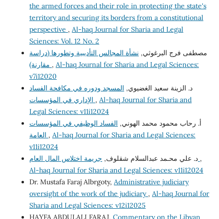
the armed forces and their role in protecting the state's
territory and securing its borders from a constitutional
perspective
,
Al-haq Journal for Sharia and Legal
Sciences: Vol. 12 No. 2
مصطفى فرج البرغوثي,
نشأة المجالس التأديبية وتطورها (دراسة
Al-haq Journal for Sharia and Legal Sciences:
,
مقارنة)
v7i12020
د. الزينة سعيد الغضيوي,
المسجد ودوره في مكافحة الفساد
Al-haq Journal for Sharia and
,
الإداري في المؤسسات
Legal Sciences: v11i12024
أ. رحاب محمود محمد الهوني,
الفساد الوظيفي في المؤسسات
Al-haq Journal for Sharia and Legal Sciences:
,
العامة
v11i12024
,
جريمة اختلاس المال العام
د. علي محـمد عبدالسلام شقلوف,
Al-haq Journal for Sharia and Legal Sciences: v11i12024
Dr. Mustafa Faraj Albrgoty,
Administrative judiciary
oversight of the work of the judiciary
,
Al-haq Journal for
Sharia and Legal Sciences: v12i12025
HAYFA ABDULALI FARAJ,
Commentary on the Libyan