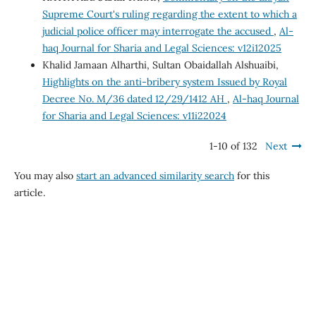
Supreme Court's ruling regarding the extent to which a
judicial police officer may interrogate the accused
,
Al-
haq Journal for Sharia and Legal Sciences: v12i12025
Khalid Jamaan Alharthi, Sultan Obaidallah Alshuaibi,
Highlights on the anti-bribery system Issued by Royal
Decree No. M/36 dated 12/29/1412 AH
,
Al-haq Journal
for Sharia and Legal Sciences: v11i22024
1-10 of 132
Next
You may also
start an advanced similarity search
for this
article.