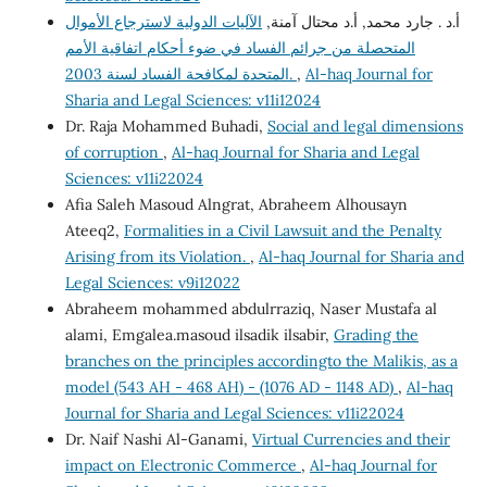
أ.د . جارد محمد, أ.د محتال آمنة,
الآليات الدولية لاسترجاع الأموال
المتحصلة من جرائم الفساد في ضوء أحكام اتفاقية الأمم
Al-haq Journal for
,
المتحدة لمكافحة الفساد لسنة 2003.
Sharia and Legal Sciences: v11i12024
Dr. Raja Mohammed Buhadi,
Social and legal dimensions
of corruption
,
Al-haq Journal for Sharia and Legal
Sciences: v11i22024
Afia Saleh Masoud Alngrat, Abraheem Alhousayn
Ateeq2,
Formalities in a Civil Lawsuit and the Penalty
Arising from its Violation.
,
Al-haq Journal for Sharia and
Legal Sciences: v9i12022
Abraheem mohammed abdulrraziq, Naser Mustafa al
alami, Emgalea.masoud ilsadik ilsabir,
Grading the
branches on the principles accordingto the Malikis, as a
model (543 AH - 468 AH) - (1076 AD - 1148 AD)
,
Al-haq
Journal for Sharia and Legal Sciences: v11i22024
Dr. Naif Nashi Al-Ganami,
Virtual Currencies and their
impact on Electronic Commerce
,
Al-haq Journal for