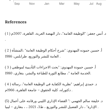
References
( 1 ) د. أنس جعفر: "الوظيفة العامة"، دار النهضة العربة، القاهرة، 2007م
.
( 2 ) أ. حسين حموده المهدوي: "شرح أحكام الوظيفة العامة" ،المنشأة
العامة للنشر والتوزيع، طرابلس، 1986 .
( 3 ) أ. حسين حمودة المهدوي: "بحث الاجراءات التأديبية لموظفي
الخدمة العامة "، مطابع الثورة للطباعة والنشر، بنغازي، 1980.
( 4 ) د. حمدي إبراهيم: "نظرية الكفاية في الوظيفة العامة"، رسالة
دكتوراه، كلية الحقوق – جامعة القاهرة، 1966م .
(5) د. خليفة سالم الجهمي :" القضاء الإداري الليبي ورقابته على أعمال
الإدارة" ، دار الفضيل للنشر والتوزيع ، ط3، 2021 ، ، بنغازي – ليبيا .