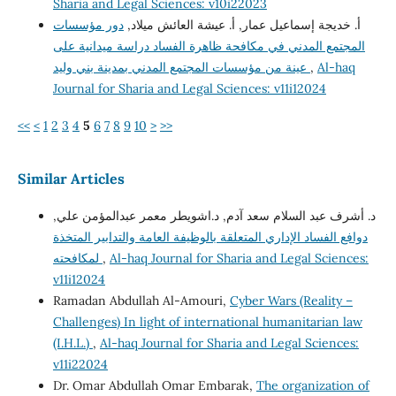
Sharia and Legal Sciences: v10i22023
أ. خديجة إسماعيل عمار, أ. عيشة العائش ميلاد,
دور مؤسسات
المجتمع المدني في مكافحة ظاهرة الفساد دراسة ميدانية على
Al-haq
,
عينة من مؤسسات المجتمع المدني بمدينة بني وليد
Journal for Sharia and Legal Sciences: v11i12024
<<
<
1
2
3
4
5
6
7
8
9
10
>
>>
Similar Articles
د. أشرف عبد السلام سعد آدم, د.اشويطر معمر عبدالمؤمن علي,
دوافع الفساد الإداري المتعلقة بالوظيفة العامة والتدابير المتخذة
Al-haq Journal for Sharia and Legal Sciences:
,
لمكافحته
v11i12024
Ramadan Abdullah Al-Amouri,
Cyber Wars (Reality –
Challenges) In light of international humanitarian law
(I.H.L.)
,
Al-haq Journal for Sharia and Legal Sciences:
v11i22024
Dr. Omar Abdullah Omar Embarak,
The organization of