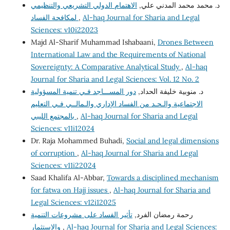
د. محمد محمد المدني علي,
الاهتمام الدولي التشريعي والتنظيمي
Al-haq Journal for Sharia and Legal
,
لمكافحة الفساد
Sciences: v10i22023
Majd Al-Sharif Muhammad Ishabaani,
Drones Between
International Law and the Requirements of National
Sovereignty: A Comparative Analytical Study
,
Al-haq
Journal for Sharia and Legal Sciences: Vol. 12 No. 2
د. منوبية خليفة الحداد,
دور المســـاجد فـي تنمية المسؤولية
الاجتماعية والـحـد من الفساد الإداري والـمالــي فـي التعليم
Al-haq Journal for Sharia and Legal
,
بالمجتمع الليبي
Sciences: v11i12024
Dr. Raja Mohammed Buhadi,
Social and legal dimensions
of corruption
,
Al-haq Journal for Sharia and Legal
Sciences: v11i22024
Saad Khalifa Al-Abbar,
Towards a disciplined mechanism
for fatwa on Hajj issues
,
Al-haq Journal for Sharia and
Legal Sciences: v12i12025
رحمة رمضان الفرد,
تأثير الفساد على مشروعات التنمية
Al-haq Journal for Sharia and Legal Sciences:
,
والاستثمار