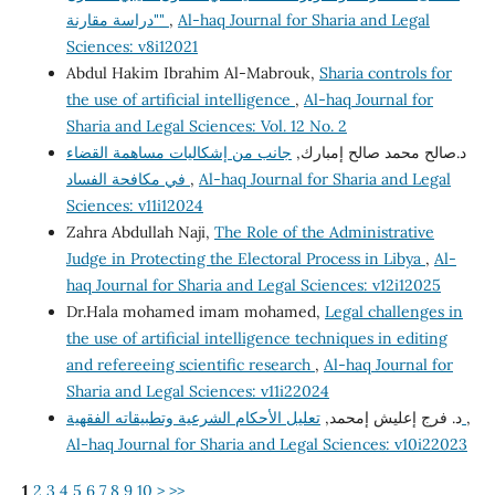
Al-haq Journal for Sharia and Legal
,
"دراسة مقارنة"
Sciences: v8i12021
Abdul Hakim Ibrahim Al-Mabrouk,
Sharia controls for
the use of artificial intelligence
,
Al-haq Journal for
Sharia and Legal Sciences: Vol. 12 No. 2
د.صالح محمد صالح إمبارك,
جانب من إشكاليات مساهمة القضاء
Al-haq Journal for Sharia and Legal
,
في مكافحة الفساد
Sciences: v11i12024
Zahra Abdullah Naji,
The Role of the Administrative
Judge in Protecting the Electoral Process in Libya
,
Al-
haq Journal for Sharia and Legal Sciences: v12i12025
Dr.Hala mohamed imam mohamed,
Legal challenges in
the use of artificial intelligence techniques in editing
and refereeing scientific research
,
Al-haq Journal for
Sharia and Legal Sciences: v11i22024
,
تعليل الأحكام الشرعية وتطبيقاته الفقهية
د. فرج إعليش إمحمد,
Al-haq Journal for Sharia and Legal Sciences: v10i22023
1
2
3
4
5
6
7
8
9
10
>
>>