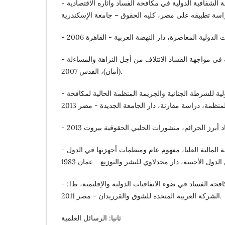
- سوزان عادلي ناشد: دور منظمة الشفافية الدولية في مكافحة الفساد وآثاره الاقتصادية
- عبير مصلح: النزاهة والشفافية في مواجهة الفساد الائتلاف من أجل النزاهة والمساءلة
(أمان)، القدس 2007.
- عكرم عادل: المنظمة الدولية للشرطة الجنائية والجريمة المنظمة الحالية لمكافحة
- فهمى محمود شكرى: الرقابة المالية العليا، مفهوم عام ومنظمات أجهزتها في الدول
- وليد ابراهيم الدسوقي: مكافحة الفساد في ضوء الاتفاقيات الدولية والإقليمية، ط1:
الشركة العربية المتحدة للشوق والقرريدان - مصر 2011.
ثانيا: الرسائل العلمية