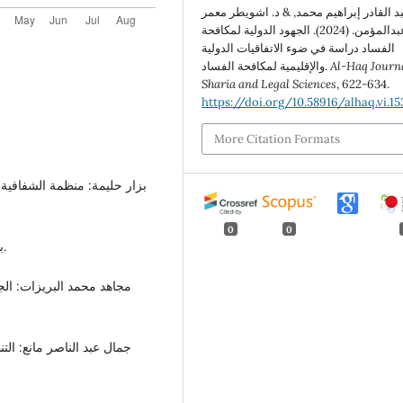
بد القادر إبراهيم محمد, & د. اشويطر معمر
عبدالمؤمن. (2024). الجهود الدولية لمكافحة
الفساد دراسة في ضوء الاتفاقيات الدولية
Al-Haq Journa
والإقليمية لمكافحة الفساد.
Sharia and Legal Sciences
, 622-634.
https://doi.org/10.58916/alhaq.vi.15
More Citation Formats
0
0
- بلال خلف السكارته: الفساد الإداري، وائل للنشر والتوزيع.