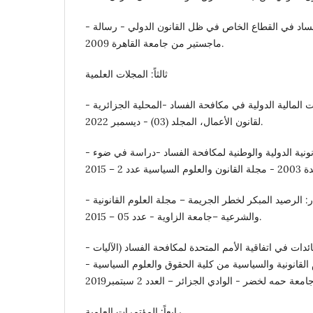
- هشام احمد محمد: مكافحة الفساد في القطاع الخاص في ظل القانون الدولي - رسالة
ماجستير من جامعة القاهرة 2009.
ثالثاً: المجلات العلمية
- أبو رزام رمزي: دور المؤسسات المالية الدولية في مكافحة الفساد -المحلية الجزائرية
لقانون الأعمال، المجلد (03) - ديسمبر 2022.
- بن عيسى أحمد: الآليات القانونية الدولية والوطنية لمكافحة الفساد -دراسة في ضوء
- شعبان ابو عجيله عصار: الرصيد المبكر لخطر الجريمة – مجلة العلوم القانونية
والشرعية –جامعة الزاوية - عدد 05 – 2015.
- فايزة هوام: استرداد العائدات في اتفاقية الأمم المتحدة لمكافحة الفساد (الآليات
 القانونية والسياسية من كلية الحقوق والعلوم السياسية -
رابعاً: المؤتمرات العلمية