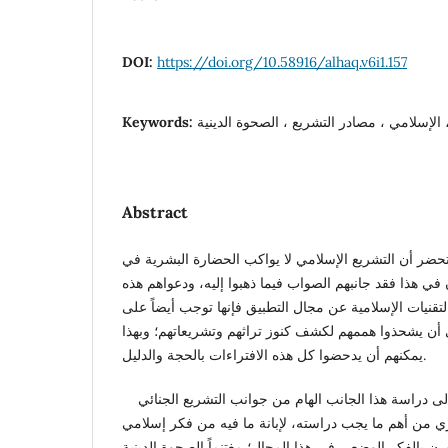
DOI:
https://doi.org/10.58916/alhaq.v6i1.157
Keywords:
Abstract
تحضر أن التشريع الإسلامي لا يواكب الحضارة البشرية في
ي هذا فقد جانبهم الصواب فيما ذهبوا إليه، ودعواهم هذه
تقنيات الإسلامية عن مجال التطبيق فإنها توجب أيضاً على
 أن يشحذوا هممهم لكشف كنوز تراثهم وتشريعاتهم؛ وبهذا
يمكنهم أن يدحضوا كل هذه الافتراءات بالحجة والدليل.
وهذا ما حدا بالباحث إلى دراسة هذا الجانب الهام من جوانب التشريع الجنائي
ري من أهم ما يجب دراسته، لإبانة ما فيه من فكر إسلامي
ن بالفكر الوضعي في هذا المجال؛ مغتنماً الصحوة الدينية