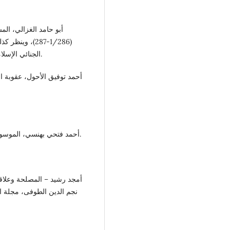
أبو حامد الغزالي، ال
(1/286-287)، 
الجنائي الإسلامي، منشورات جامعة قاريونس، بنغازى، ليبيا، ط1، 1998م.
أحمد توفيق الأحول، عقوبة ا
أحمد فتحي بهنسي، الموسوعة الجنائية في الفقه الإسلامي، دار النهضة 1991 ج2/166.
أمجد رشيد – المصلحة وعلاقات