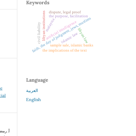
Keywords
dispute, legal proof
libyan institutions
the purpose, facilitation
faith, the day of judgment, jews, muslims
malaysia
artificial intelligence
civil liability
libyan law
islamic law
sample sale, islamic banks
the implications of the text
Language
ve
العربية
ial
English