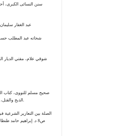
سنن النسائى الكبرى، أحم
عبد الغفار سليمان البندار
شحاته عبد المطلب حسن، 
صحيح مسلم للنووى، كتاب الص
الذبح والقتل، وتحديد الشفرة، 1955، دار التحرير للطباعة والنشر 1972م.
الصلة بين التعازير الشرعية ف