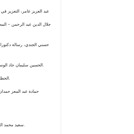
عبد العزيز عامر، التعزيز في ال
جلال الدين عبد الرحمن – المص
حسني الجندي، رسالة دكتوراه 
الحسين سليمان جاد الوسيط في أصول الفقه الإسلامي، تاريخ النشر 2012 ص 205.
الحطاب مواهب الجليل 3/355، مكتبة النجاح – طرابلس – ليبيا.
حمادة عبد المعز حمدان
سعيد محمد الجليدي المدخل لدراسة الفقه الإسلامي، الجامعة المفتوحة.