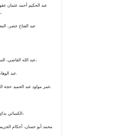
عبد الحكيم أحمد عثمان عقو
مجلة الشريعة والقانون جامعة الأزهر، العدد 3 لسنة 2003.
عبد الفتاح خضر، النظ
عبد الله القاضي، السياسة الشرعية بين النظرية والتطبيق، الطبعة الأولى 1989،
عبد الوهاب خلاف: أصول الفقه، دار الحديث الطبعة الأولى 2003ف.
عمر مولود عبد الحميد حجة القياس في أصول الفقه الإسلامي، منشورات جامعة بنغازي.
الكسائي بدائع الصنائع 7/252، الطبعة الأولى، طبعة الجمالية سنة 1995،