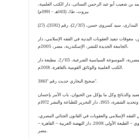
د بن شعيب أبو عبد الرحمن النسائى، دار الكتب العلمية،
بيروت، ط1، (1411هـ - 1991م)
ى، سيد كسروى حسن، (2/317)، رقم (3592)، (27)
معوقات تنفيذ العقوبات البدنية في الفقه الإسلامي، دار
الجامعة الجديدة للنشر، الإسكندرية، مصر، 2005م،
شوقي علام، مفتي الديار المصرية، الموسوعة السياسية الشرعية، 2/115، مطبعة دار
الكتب العلمية والوثائق القومية بالقاهرة، 2018م.
صحيح البخاري حديث رقم "3861".
يد والذبائح وكل ما يؤكل من الحيوان، باب الأمر بإحسان
ي الفقه الإسلامي والعقوبات في القانون الجنائي المصري،
ص8 د. إبراهيم حامد طنطاوي – الطبعة الأولى 2008. دار النهضة العربية – القاهرة –
مصر.