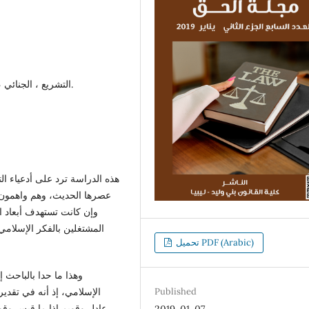
التشريع ، الجنائي ، الإسلامي ، مصادر التشريع ، الصحوة الدينية.
هذه الدراسة ترد على أدعياء ال
عصرها الحديث، وهم واهمون ف
وإن كانت تستهدف أبعاد ال
المشتغلين بالفكر الإسلامي
تحميل PDF (Arabic)
الإسلامي، إذ أنه في تقدي
Published
عادل وقويم إذا ما قيس وقور