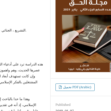
التشريع ، الجنائي ، الإسلامي ، مصادر التشريع ، الصحوة الدينية.
هذه الدراسة ترد على أدعياء ال
عصرها الحديث، وهم واهمون ف
وإن كانت تستهدف أبعاد ال
المشتغلين بالفكر الإسلامي
تحميل PDF (Arabic)
الإسلامي، إذ أنه في تقدي
Published
عادل وقويم إذا ما قيس وقور