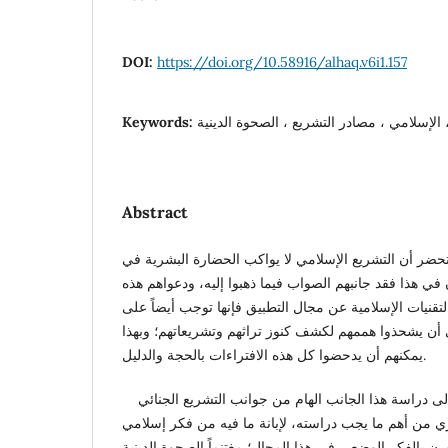
DOI:
https://doi.org/10.58916/alhaq.v6i1.157
Keywords:
Abstract
تحضر أن التشريع الإسلامي لا يواكب الحضارة البشرية في
ي هذا فقد جانبهم الصواب فيما ذهبوا إليه، ودعواهم هذه
تقنيات الإسلامية عن مجال التطبيق فإنها توجب أيضاً على
 أن يشحذوا هممهم لكشف كنوز تراثهم وتشريعاتهم؛ وبهذا
يمكنهم أن يدحضوا كل هذه الافتراءات بالحجة والدليل.
وهذا ما حدا بالباحث إلى دراسة هذا الجانب الهام من جوانب التشريع الجنائي
ري من أهم ما يجب دراسته، لإبانة ما فيه من فكر إسلامي
ن بالفكر الوضعي في هذا المجال؛ مغتنماً الصحوة الدينية