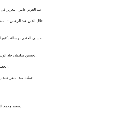
عبد العزيز عامر، التعزيز في ال
جلال الدين عبد الرحمن – المص
حسني الجندي، رسالة دكتوراه 
الحسين سليمان جاد الوسيط في أصول الفقه الإسلامي، تاريخ النشر 2012 ص 205.
الحطاب مواهب الجليل 3/355، مكتبة النجاح – طرابلس – ليبيا.
حمادة عبد المعز حمدان
سعيد محمد الجليدي المدخل لدراسة الفقه الإسلامي، الجامعة المفتوحة.