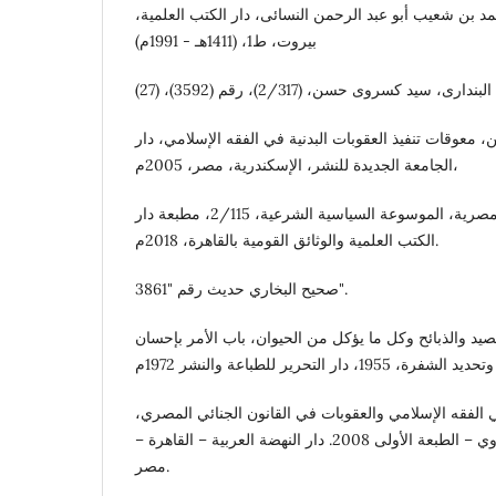
د بن شعيب أبو عبد الرحمن النسائى، دار الكتب العلمية،
بيروت، ط1، (1411هـ - 1991م)
ى، سيد كسروى حسن، (2/317)، رقم (3592)، (27)
معوقات تنفيذ العقوبات البدنية في الفقه الإسلامي، دار
الجامعة الجديدة للنشر، الإسكندرية، مصر، 2005م،
شوقي علام، مفتي الديار المصرية، الموسوعة السياسية الشرعية، 2/115، مطبعة دار
الكتب العلمية والوثائق القومية بالقاهرة، 2018م.
صحيح البخاري حديث رقم "3861".
يد والذبائح وكل ما يؤكل من الحيوان، باب الأمر بإحسان
ي الفقه الإسلامي والعقوبات في القانون الجنائي المصري،
ص8 د. إبراهيم حامد طنطاوي – الطبعة الأولى 2008. دار النهضة العربية – القاهرة –
مصر.