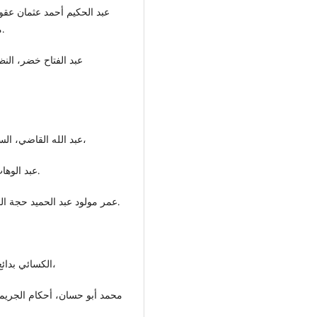
عبد الحكيم أحمد عثمان عقو
مجلة الشريعة والقانون جامعة الأزهر، العدد 3 لسنة 2003.
عبد الفتاح خضر، النظ
عبد الله القاضي، السياسة الشرعية بين النظرية والتطبيق، الطبعة الأولى 1989،
عبد الوهاب خلاف: أصول الفقه، دار الحديث الطبعة الأولى 2003ف.
عمر مولود عبد الحميد حجة القياس في أصول الفقه الإسلامي، منشورات جامعة بنغازي.
الكسائي بدائع الصنائع 7/252، الطبعة الأولى، طبعة الجمالية سنة 1995،