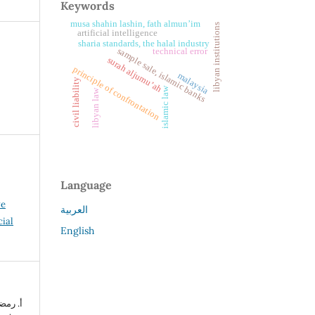
Keywords
musa shahin lashin, fath almun’im
libyan institutions
artificial intelligence
sharia standards, the halal industry
sample sale, islamic banks
technical error
surah aljumu’ah
principle of confrontation
malaysia
civil liability
islamic law
libyan law
Language
ve
العربية
ial
English