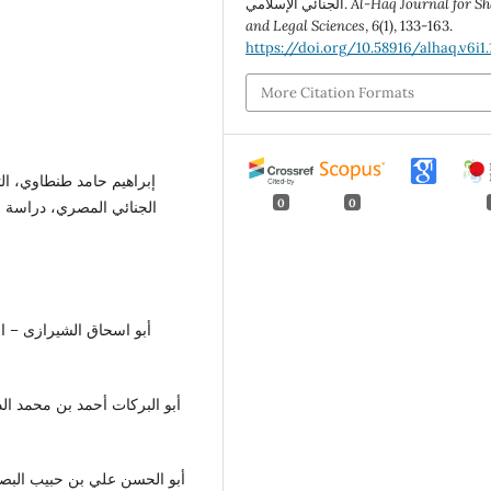
Al-Haq Journal for Sh
الجنائي الإسلامي.
and Legal Sciences
,
6
(1), 133-163.
https://doi.org/10.58916/alhaq.v6i1.
More Citation Formats
إبراهيم حامد طنطاوي، الت
0
0
أبو اسحاق الشيرازى – ا
أبو البركات أحمد بن محمد ال
أبو الحسن علي بن حبيب البصر