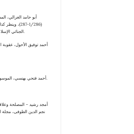
أبو حامد الغزالي، ال
(1/286-287)، 
الجنائي الإسلامي، منشورات جامعة قاريونس، بنغازى، ليبيا، ط1، 1998م.
أحمد توفيق الأحول، عقوبة ا
أحمد فتحي بهنسي، الموسوعة الجنائية في الفقه الإسلامي، دار النهضة 1991 ج2/166.
أمجد رشيد – المصلحة وعلاقات