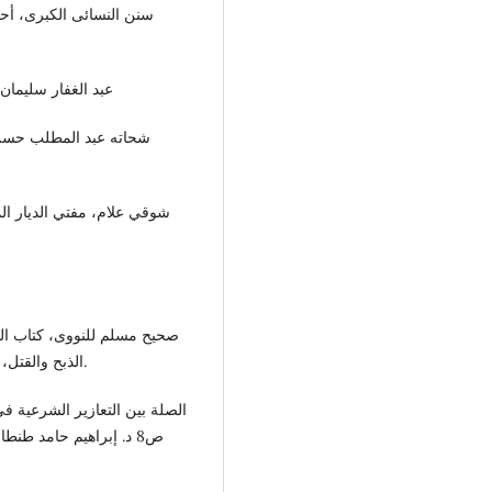
سنن النسائى الكبرى، أحم
عبد الغفار سليمان البندار
شحاته عبد المطلب حسن، 
صحيح مسلم للنووى، كتاب الص
الذبح والقتل، وتحديد الشفرة، 1955، دار التحرير للطباعة والنشر 1972م.
الصلة بين التعازير الشرعية ف