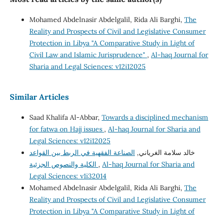
Mohamed Abdelnasir Abdelgalil, Rida Ali Barghi,
The
Reality and Prospects of Civil and Legislative Consumer
Protection in Libya "A Comparative Study in Light of
Civil Law and Islamic Jurisprudence"
,
Al-haq Journal for
Sharia and Legal Sciences: v12i12025
Similar Articles
Saad Khalifa Al-Abbar,
Towards a disciplined mechanism
for fatwa on Hajj issues
,
Al-haq Journal for Sharia and
Legal Sciences: v12i12025
خالد سلامة الغرياني,
الصناعة الفقهية في الربط بين القواعد
الكلية والنصوص الجزئية
,
Al-haq Journal for Sharia and
Legal Sciences: v1i32014
Mohamed Abdelnasir Abdelgalil, Rida Ali Barghi,
The
Reality and Prospects of Civil and Legislative Consumer
Protection in Libya "A Comparative Study in Light of