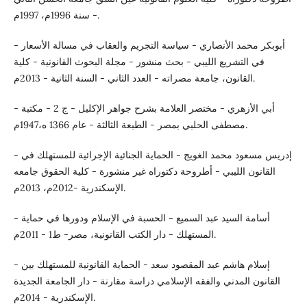
- سنة 1996م، 1997م.
- أبوبكر محمد الأنصاري - سياسة التجريم والعقاب في مسالة الأسعار
في التشريع الليبي - بحث منشور - مجلة البحوث القانونية - كلية
القانون، جامعة مصراته - العدد الثاني - السنة الثانية - 2013م.
- أبي الأزهري - مختصر العلامة بشرح جواهر الإكليل - ج 2 - مكتبة
مصطفى الحلبي بمصر - الطبعة الثالثة - عام 1366 ه،1947م.
- إدريس مسعود محمد الغويج - الحماية الجنائية الإجرائية للمستهلك في
القانون الليبي - أطروحة دكتوراه غير منشورة - كلية الحقوق جامعه
الإسكندرية -2012م، 2013م.
- أسامة السيد عبد السميع - الحسبة في الإسلام ودورها في حماية
المستهلك - دار الكتب القانونية، مصر- ط1 - 2011م.
- إسلام هاشم عبد المقصود سعد - الحماية القانونية للمستهلك بين
القانون المدني والفقه الإسلامي دراسة مقارنة - دار الجامعة الجديدة
الإسكندرية - 2014م.