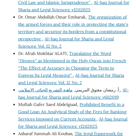
Civil Law and Islamic Jurisprudence"
,
Al-haq Journal for
Sharia and Legal Sciences: v12i12025
Dr. Omar Abdullah Omar Embarak,
The organization of
the armed forces and their role in protecting the state's
territory and securing its borders from a constitutional
perspective
,
Al-haq Journal for Sharia and Legal
Sciences: Vol. 12 No. 2
Dr. Afrah Mokhtar ALATI,
Translating the Word
“Divorce” as Mentioned in the Holy Quran into French
“The Effect of Accuracy in Choosing the Term to
Express Its Legal Meaning”
,
Al-haq Journal for Sharia
and Legal Sciences: Vol. 12 No. 2
أ. رمضان معتوق المريمي,
ماهية التشريع الجنائي الإسلامي
,
Al-
haq Journal for Sharia and Legal Sciences: v6i12019
Muftah Gafer Saed Abdelguad,
Prohibited Benefit in a
Good Loan An Analytical Study of the Fees for Banking
Services Imposed on Current Accounts
,
Al-haq Journal
for Sharia and Legal Sciences: v12i12025
Asharaf Jummah Ali Koubas,
The legal framework for