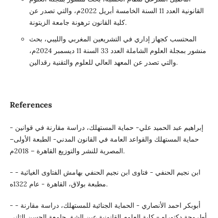
القانونية العدد 11 السنة الخامسة أبريل 2022م، والتي تصدر عن
كلية القانون ترهونة جامعة الزيتونة.
المحتسب كجهاز إداري في التشريعين المغربي والليبي، بحث
منشور بمجلة العلوم الشاملة العدد 33 السنة 11 ديسمبر 2024م،
والتي تصدر عن المعهد العالي للعلوم والتقنية رقدالين.
References
- إبراهيم عبد الحميد علي- حماية المستهلك، دراسة مقارنة في قوانين
حماية المستهلك والقواعد العامة في القانون المدني- الطبعة الأولى–
المصرية للنشر والتوزيع القاهرة – 2018م.
- ابن نجيم الحنفي - فتاوى ابن نجيم الحنفي بهامش الفتاوى الغياثية -
مطبعة بولاق، القاهرة - عام 1322ه.
- أبوبكر احمد الأنصاري - الحماية الجنائية للمستهلك، دراسة مقارنة -
أطروحة دكتوراه - كلية العلوم القانونية عين الشق جامعة الحسن الثاني