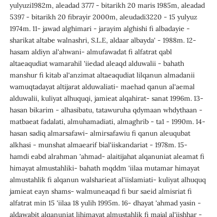
yulyuzi1982m, aleadad 3777 - bitarikh 20 maris 1985m, aleadad
5397 - bitarikh 20 fibrayir 2000m, aleudadi3220 - 15 yulyuz
1974m. 11- jawad alghimari - jarayim alghishi fi albadayie -
sharikat altabe walnashri, S.L.E, aldaar albayda' - 1988m. 12-
hasam aldiyn al'ahwani- almufawadat fi alfatrat qabl
altaeaqudiat wamarahil 'iiedad aleaqd alduwalii - bahath
manshur fi kitab al'anzimat altaeaqudiat lilqanun almadanii
wamuqtadayat altijarat alduwaliati- maehad qanun al'aemal
alduwalii, kuliyat alhuquqi, jamieat alqahirat- sanat 1996m. 13-
hasan bikarim - alhasibatu, tatawuruha qdymaan whdythaan -
matbaeat fadalati, almuhamadiati, almaghrib - ta1 - 1990m. 14-
hasan sadiq almarsafawi- almirsafawiu fi qanun aleuqubat
alkhasi - munshat almaearif bial'iiskandariat - 1978m. 15-
hamdi eabd alrahman 'ahmad- alaitijahat alqanuniat aleamat fi
himayat almustahliki- bahath mqddm 'iilaa mutamar himayat
almustahlik fi alqanun walsharieat al'iislamiati- kuliyat alhuquq
jamieat eayn shams- walmuneaqad fi bur saeid almisriat fi
alfatrat min 15 'iilaa 18 yulih 1995m. 16- dhayat 'ahmad yasin -
aldawabit alqanuniat lihimayat almustahlik fi majal al'iishhar -