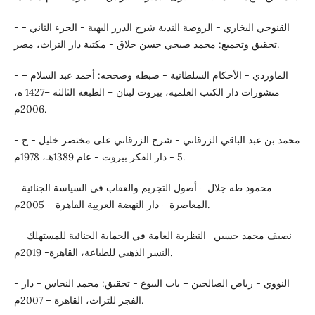
- القنوجي البخاري - الروضة الندية شرح الدرر البهية - الجزء الثاني -
تحقيق وتجميع: محمد صبحي حسن حلاق - مكتبة دار التراث، مصر.
- الماوردي - الأحكام السلطانية - ضبطه وصححه: أحمد عبد السلام –
منشورات دار الكتب العلمية، بيروت لبنان – الطبعة الثالثة –1427 ه،
2006م.
- محمد بن عبد الباقي الزرقاني - شرح الزرقاني على مختصر خليل - ج
5 - دار الفكر بيروت - عام 1389هـ، 1978م.
- محمود طه جلال - أصول التجريم والعقاب في السياسة الجنائية
المعاصرة - دار النهضة العربية القاهرة – 2005م.
- نصيف محمد حسين- النظرية العامة في الحماية الجنائية للمستهلك-
النسر الذهبي للطباعة، القاهرة- 2019م.
- النووي - رياض الصالحين – باب البيوع - تحقيق: محمد النحاس - دار
الفجر للتراث، القاهرة – 2007م.