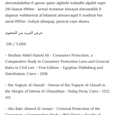
almustahdathat fi qanun qame alghishi waltadlis aljadid raqm
281 lisanat 1994m- 'aemal mutamar himayat almustahlik fi
alqanun walsharieat al'iislamiat almuneaqad fi madinat bur
saeid 1995m- kuliyat alhuquqi, jamieat eayn shams.
عرض المزيد من المحتوى
,518 / 5,000
- Ibrahim Abdel Hamid Ali - Consumer Protection, a
Comparative Study in Consumer Protection Laws and General
Rules in Civil Law - First Edition - Egyptian Publishing and
Distribution, Cairo - 2018.
- Ibn Nujaym Al-Hanafi - Fatwas of Ibn Nujaym Al-Hanafi in
the Margin of Fatwas Al-Ghayathiya - Bulaq Press, Cairo - 1322
AH.
- Abu Bakr Ahmed Al-Ansari - Criminal Protection of the
Consumer, a Comparative Study - PhD Thesis - Faculty of