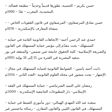
- حسن بكريم – الحسبة، تطورها قديماً وحديثاً - مطبعة فضالة،
المحمدية، المغرب - ط1 - 1990م.
- حسن صادق المرصفاوي- المرصفاوي في قانون العقوبات الخاص -
منشاة المعارف بالإسكندرية – 1978م.
- حمدي عبد الرحمن أحمد- الاتجاهات القانونية العامة في حماية
المستهلك- بحث مقدّم إلى مؤتمر حماية المستهلك في القانون
والشريعة الإسلامية- كلية الحقوق جامعة عين شمس- والمنعقد في بور
سعيد المصرية في الفترة من 15 إلى 18 يوليه 1995م.
- ذايت أحمد ياسين - الضوابط القانونية لحماية المستهلك في مجال
الإشهار - بحث منشور في مجلة العلوم القانونية -العدد الثاني – 2014م.
- رمضان علي السيد الشرنباصي - حماية المستهلك في الفقه
الإسلامي- دار المطبوعات الجامعية الإسكندرية - 2009م.
- سعده عبد الله المهدي الهمالي- دور مأموري الضبط في حماية
المستهلك، في القانون الليبي والقانون المقارن - رسالة ماجستير غير