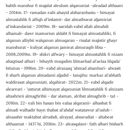
bahth manshur fi majalat aleulum alqanuniat -aleadad althaani
- 2014m. 17- ramadan ealii alsayid alsharanbasiu - himayat
almustahlik fi alfiqh al'iislamii- dar almatbueat aljamieiat
al'iiskandariat - 2009m. 18- saeidah eabd allah almahdi
alhamali- dawr mamuriun aldabt fi himayat almustahliki, fi
alqanun alliybii walqanun almuqaran - risalat majistir ghayr
manshurat - kuliyat alqanun jamieat almuraqib libia -
2008,2009m. 19- shikri alfwary - himayat almustahlik fi nizam
aliaqtisad alhuri - bihayth muqadim lilmaehad al'aelaa lilqada'
bitunus - 1996m. 20- eabd alrazaaq 'ahmad alsanhuri- alwasit
fi sharh alqanun almadanii aljadid - tanqihu: markaz al'abhath
waldirasat alqanuniati, alqahirat- 2022m. 21- eabd alqadir
aleareari - 'usturat alhimayat alqanuniat lilmustahlik fi alnizam
altashrieii almaghribii - dar alaman, alribat almaghrib - ta1 -
2016m. 22- eali bin hasan bin ealaa alqaranii- alhasbat fi
almadi walhadir bayn thabat al'ahdaf watatawur al'uslub -
alnaashir maktabat alrushdi, alrayad, alsueudiat - altabeat
althaaniat - 1437 hi, 2016m. 23- aleasqalani- fath albari bisharh