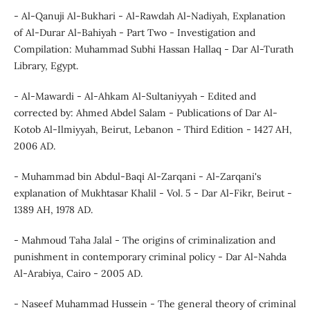
- Al-Qanuji Al-Bukhari - Al-Rawdah Al-Nadiyah, Explanation
of Al-Durar Al-Bahiyah - Part Two - Investigation and
Compilation: Muhammad Subhi Hassan Hallaq - Dar Al-Turath
Library, Egypt.
- Al-Mawardi - Al-Ahkam Al-Sultaniyyah - Edited and
corrected by: Ahmed Abdel Salam - Publications of Dar Al-
Kotob Al-Ilmiyyah, Beirut, Lebanon - Third Edition - 1427 AH,
2006 AD.
- Muhammad bin Abdul-Baqi Al-Zarqani - Al-Zarqani's
explanation of Mukhtasar Khalil - Vol. 5 - Dar Al-Fikr, Beirut -
1389 AH, 1978 AD.
- Mahmoud Taha Jalal - The origins of criminalization and
punishment in contemporary criminal policy - Dar Al-Nahda
Al-Arabiya, Cairo - 2005 AD.
- Naseef Muhammad Hussein - The general theory of criminal