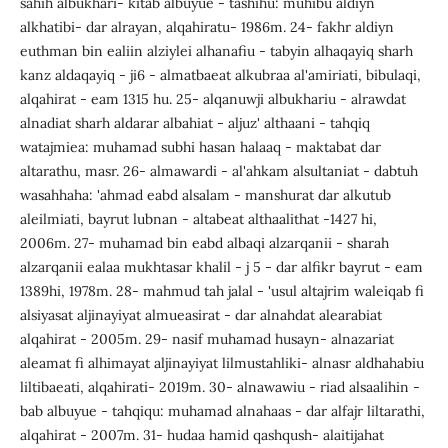
sahih albukhari- kitab albuyue - tashihu: muhibu aldiyn
alkhatibi- dar alrayan, alqahiratu- 1986m. 24- fakhr aldiyn
euthman bin ealiin alziylei alhanafiu - tabyin alhaqayiq sharh
kanz aldaqayiq - ji6 - almatbaeat alkubraa al'amiriati, bibulaqi,
alqahirat - eam 1315 hu. 25- alqanuwji albukhariu - alrawdat
alnadiat sharh aldarar albahiat - aljuz' althaani - tahqiq
watajmiea: muhamad subhi hasan halaaq - maktabat dar
altarathu, masr. 26- almawardi - al'ahkam alsultaniat - dabtuh
wasahhaha: 'ahmad eabd alsalam - manshurat dar alkutub
aleilmiati, bayrut lubnan - altabeat althaalithat -1427 hi,
2006m. 27- muhamad bin eabd albaqi alzarqanii - sharah
alzarqanii ealaa mukhtasar khalil - j 5 - dar alfikr bayrut - eam
1389hi, 1978m. 28- mahmud tah jalal - 'usul altajrim waleiqab fi
alsiyasat aljinayiyat almueasirat - dar alnahdat alearabiat
alqahirat - 2005m. 29- nasif muhamad husayn- alnazariat
aleamat fi alhimayat aljinayiyat lilmustahliki- alnasr aldhahabiu
liltibaeati, alqahirati- 2019m. 30- alnawawiu - riad alsaalihin -
bab albuyue - tahqiqu: muhamad alnahaas - dar alfajr liltarathi,
alqahirat - 2007m. 31- hudaa hamid qashqush- alaitijahat