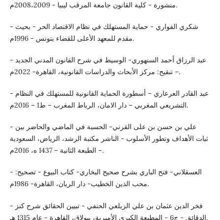
منشورة - كلية القانون جامعة المرقب ليبيا - 2008،2009م.
- شكري الفواري - حماية المستهلك في نظام الاقتصاد الحر - بحيث
مقدم للمعهد الأعلى للقضاء بتونس - 1996م.
- عبد الرزاق أحمد السنهوري- الوسيط في شرح القانون المدني الجديد
– تنقيح: مركز الأبحاث والدراسات القانونية، القاهرة- 2022م.
- عبد القادر العرعاري – أسطورة الحماية القانونية للمستهلك في النظام
التشريعي المغربي – دار الامان، الرباط المغرب – ط1 – 2016م.
- علي بن حسن بن على القرني- الحسبة في الماضي والحاضر بين
ثبات الأهداف وتطور الأسلوب - الناشر مكتبة الرشد، الرياض، السعودية
– الطبعة الثانية – 1437 ه، 2016م.
- العسقلاني- فتح الباري بشرح صحيح البخاري- كتاب البيوع - تصحيح:
محب الدين الخطيب- دار الريان، القاهرة- 1986م.
- فخر الدين عثمان بن علي الزيلعي الحنفي - تبيين الحقائق شرح كنز
الدقائق - ج6 - المطبعة الكبرى الأميرية، ببولاق، القاهرة - عام 1315 هـ.