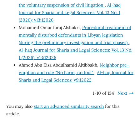
the voluntary suspension of civil litigation
,
Al-haq
Journal for Sharia and Legal Sciences: Vol. 13 No. 1
(2026): v13i12026
Mohamed Omar faraj Alshukri,
Procedural treatment of
mentally disturbed defendants in Libyan legislation
(during the preliminary investigation and trial phases)
,
Al-haq Journal for Sharia and Legal Sciences: Vol. 13 No.
1 (2026): v13i12026
Ahmed Abu Eisa Abdulhamid Altibbakh,
Neighbor pre-
emption and rule "No harm, no foul"
,
Al-haq Journal for
Sharia and Legal Sciences: v9i12022
1-10 of 134
Next
You may also
start an advanced similarity search
for this
article.