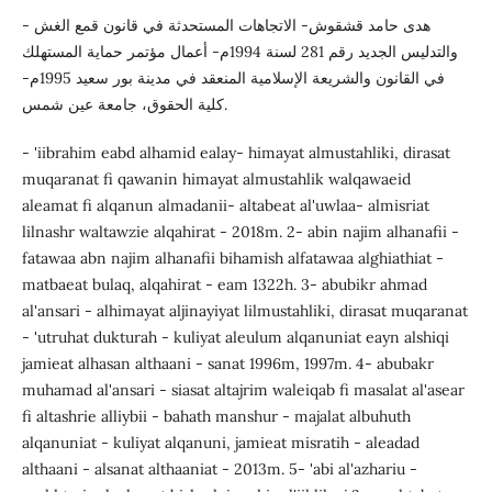
- هدى حامد قشقوش- الاتجاهات المستحدثة في قانون قمع الغش
والتدليس الجديد رقم 281 لسنة 1994م- أعمال مؤتمر حماية المستهلك
في القانون والشريعة الإسلامية المنعقد في مدينة بور سعيد 1995م-
كلية الحقوق، جامعة عين شمس.
- 'iibrahim eabd alhamid ealay- himayat almustahliki, dirasat
muqaranat fi qawanin himayat almustahlik walqawaeid
aleamat fi alqanun almadanii- altabeat al'uwlaa- almisriat
lilnashr waltawzie alqahirat - 2018m. 2- abin najim alhanafii -
fatawaa abn najim alhanafii bihamish alfatawaa alghiathiat -
matbaeat bulaq, alqahirat - eam 1322h. 3- abubikr ahmad
al'ansari - alhimayat aljinayiyat lilmustahliki, dirasat muqaranat
- 'utruhat dukturah - kuliyat aleulum alqanuniat eayn alshiqi
jamieat alhasan althaani - sanat 1996m, 1997m. 4- abubakr
muhamad al'ansari - siasat altajrim waleiqab fi masalat al'asear
fi altashrie alliybii - bahath manshur - majalat albuhuth
alqanuniat - kuliyat alqanuni, jamieat misratih - aleadad
althaani - alsanat althaaniat - 2013m. 5- 'abi al'azhariu -