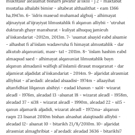
mukhtasir alealamat bisharh jawahir al'iiklil - j 2 - maktabat
mustafaa alhalabi bimisr - altabeat althaalithat - eam 1366
ha,1947m. 6- 'iidris maseud muhamad alghuij - alhimayat
aljinayiyat al'iijrayiyat lilmustahlik fi alqanun alliybii - 'utruhat
dukturah ghayr manshurat - kuliyat alhuquq jamieuh
al'iiskandariat -2012m, 2013m. 7- 'usamat alsayid eabd alsamie
- alhasbat fi al'iislam wadawruha fi himayat almustahlik - dar
alkutub alqanuniati, masr- ta1 - 2011m. 8- 'iislam hashim eabd
almaqsud saed - alhimayat alqanuniat lilmustahlik bayn
alqanun almadanii walfiqh al'iislamii dirasat muqaranat - dar
aljamieat aljadidat al'iiskandariat - 2014m. 9- aljaridat alrasmiat
alliybiat - al'aedadi: aleadad alsaadisi- 1974m - allaayihat
altanfidhiat lilqanun alsihiyi - eadad khasun - sa14- wizarat
aleadl - 1976m, aleadad 13 -alsanat 18 - wizarat aleadl - 1958m,
aleadad 37 - si38 - wizarat aleadl - 1990m, aleadad 22 - si15 -
qanun aljamarik aljadidi, wizarat aleadl - 1972ma- alqanun
raqm 23 lisanat 2010m bishan alnashat alaiqtisadii alliybii -
aleadad 12- alsanat 10 - bitarikh 21/8/2010m. 10- aljaridat
alrasmiat almaghribiat - al'aedadi: aleadad 3636 - bitarikhi7