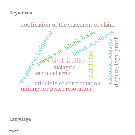
Keywords
notification of the statement of claim
sample sale, islamic banks
libyan institutions
the purpose, facilitation
dispute, legal proof
response, seizures
islamic law
civil liability
malaysia
technical error
principle of confrontation
uniting for peace resolution
Language
العربية