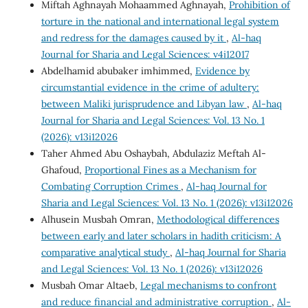
Miftah Aghnayah Mohaammed Aghnayah,
Prohibition of
torture in the national and international legal system
and redress for the damages caused by it
,
Al-haq
Journal for Sharia and Legal Sciences: v4i12017
Abdelhamid abubaker imhimmed,
Evidence by
circumstantial evidence in the crime of adultery:
between Maliki jurisprudence and Libyan law
,
Al-haq
Journal for Sharia and Legal Sciences: Vol. 13 No. 1
(2026): v13i12026
Taher Ahmed Abu Oshaybah, Abdulaziz Meftah Al-
Ghafoud,
Proportional Fines as a Mechanism for
Combating Corruption Crimes
,
Al-haq Journal for
Sharia and Legal Sciences: Vol. 13 No. 1 (2026): v13i12026
Alhusein Musbah Omran,
Methodological differences
between early and later scholars in hadith criticism: A
comparative analytical study
,
Al-haq Journal for Sharia
and Legal Sciences: Vol. 13 No. 1 (2026): v13i12026
Musbah Omar Altaeb,
Legal mechanisms to confront
and reduce financial and administrative corruption
,
Al-