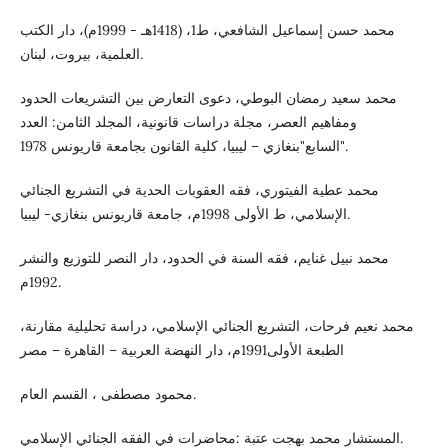
محمد حسن إسماعيل الشافعي، ط1، (1418هـ - 1999م)، دار الكتب
العلمية، بيروت، لبنان.
محمد سعيد رمضان البوطي، دعوى التعارض بين التشريعات الحدود
ومفاهيم العصر، مجلة دراسات قانونية، المجلد الثامن: العدد
السابع"بنغازي – ليبيا، كلية القانون بجامعة قاريونس 1978".
محمد عطية الفيتوري، فقه العقوبات الحدية في التشريع الجنائي
الإسلامي، ط الأولى 1998م، جامعة قاريونس بنغازي- ليبيا.
محمد نبيل غنايم، فقه السنة في الحدود، دار النصر للتوزيع والنشر
1992م.
محمد نعيم فرحات، التشريع الجنائي الإسلامي، دراسة تحليلية مقارنة،
الطبعة الأولى1991م، دار النهضة العربية – القاهرة – مصر
محمود مصطفى ، القسم العام.
المستشار محمد بهجت عتبة :محاضرات في الفقه الجنائي الإسلامي.