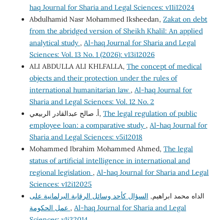
haq Journal for Sharia and Legal Sciences: v11i12024
Abdulhamid Nasr Mohammed Iksheedan,
Zakat on debt
from the abridged version of Sheikh Khalil: An applied
analytical study
,
Al-haq Journal for Sharia and Legal
Sciences: Vol. 13 No. 1 (2026): v13i12026
ALI ABDULLA ALI KHLFALLA,
The concept of medical
objects and their protection under the rules of
international humanitarian law
,
Al-haq Journal for
Sharia and Legal Sciences: Vol. 12 No. 2
The legal regulation of public
أ. صالح عبدالقادر الربيعي,
employee loan: a comparative study
,
Al-haq Journal for
Sharia and Legal Sciences: v5i12018
Mohammed Ibrahim Mohammed Ahmed,
The legal
status of artificial intelligence in international and
regional legislation
,
Al-haq Journal for Sharia and Legal
Sciences: v12i12025
الداه محمد ابراهيم,
السؤال كأحد وسائل الرقابة البرلمانية على
Al-haq Journal for Sharia and Legal
,
عمل الحكومة
Sciences: v1i32014