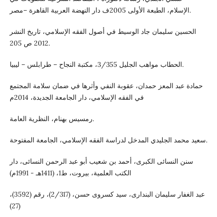
الإسلام، الطبعة الأولى 2005ف دار النهضة العربية القاهرة –مصر.
الحسين سليمان جاد الوسيط في أصول الفقه الإسلامي، تاريخ النشر
2012 ص 205.
الحطاب مواهب الجليل 3/355، مكتبة النجاح – طرابلس – ليبيا.
حمادة عبد المعز حمدان، عقوبة النفي وأثرها في ضمان سلامة المجتمع
في الفقه الإسلامي، دار الجامعة الجديدة، 2014م
رمسيس بهنام، النظرية العامة.
سعيد محمد الجليدي المدخل لدراسة الفقه الإسلامي، الجامعة المفتوحة.
سنن النسائى الكبرى، أحمد بن شعيب أبو عبد الرحمن النسائى، دار
الكتب العلمية، بيروت، ط1، (1411هـ - 1991م)
عبد الغفار سليمان البندارى، سيد كسروى حسن، (2/317)، رقم (3592)،
(27)