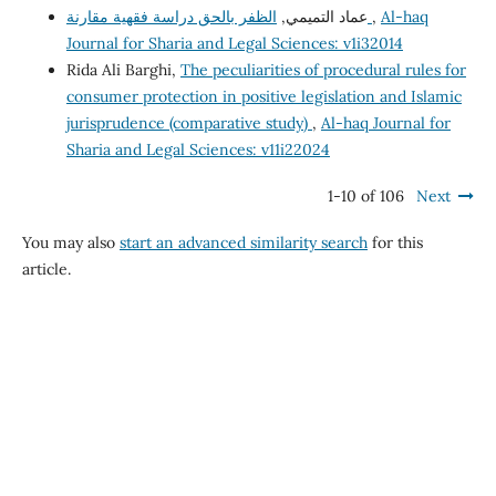
Al-haq
,
الظفر بالحق دراسة فقهية مقارنة
عماد التميمي,
Journal for Sharia and Legal Sciences: v1i32014
Rida Ali Barghi,
The peculiarities of procedural rules for
consumer protection in positive legislation and Islamic
jurisprudence (comparative study)
,
Al-haq Journal for
Sharia and Legal Sciences: v11i22024
1-10 of 106
Next
You may also
start an advanced similarity search
for this
article.