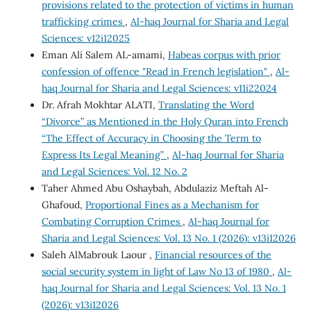
provisions related to the protection of victims in human
trafficking crimes
,
Al-haq Journal for Sharia and Legal
Sciences: v12i12025
Eman Ali Salem AL-amami,
Habeas corpus with prior
confession of offence "Read in French legislation"
,
Al-
haq Journal for Sharia and Legal Sciences: v11i22024
Dr. Afrah Mokhtar ALATI,
Translating the Word
“Divorce” as Mentioned in the Holy Quran into French
“The Effect of Accuracy in Choosing the Term to
Express Its Legal Meaning”
,
Al-haq Journal for Sharia
and Legal Sciences: Vol. 12 No. 2
Taher Ahmed Abu Oshaybah, Abdulaziz Meftah Al-
Ghafoud,
Proportional Fines as a Mechanism for
Combating Corruption Crimes
,
Al-haq Journal for
Sharia and Legal Sciences: Vol. 13 No. 1 (2026): v13i12026
Saleh AlMabrouk Laour ,
Financial resources of the
social security system in light of Law No 13 of 1980
,
Al-
haq Journal for Sharia and Legal Sciences: Vol. 13 No. 1
(2026): v13i12026