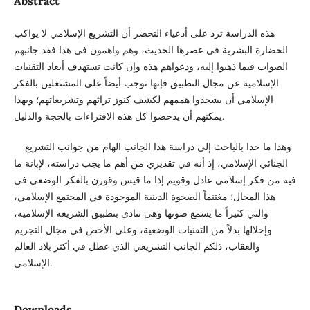
Abstract
هذه الدراسة ترد على أدعياء التحضر أن التشريع الإسلامي لا يواكب
الحضارة البشرية في عصرها الحديث، وهم واهمون في هذا فقد جانبهم
الصواب فيما ذهبوا إليه، ودعواهم هذه وإن كانت تستهدف أبعاد التقنيات
الإسلامية عن مجال التطبيق فإنها توجب أيضاً على المشتغلين بالفكر
الإسلامي أن يشحذوا هممهم لكشف كنوز تراثهم وتشريعاتهم؛ وبهذا
يمكنهم أن يدحضوا كل هذه الافتراءات بالحجة والدليل.
وهذا ما حدا بالباحث إلى دراسة هذا الجانب الهام من جوانب التشريع
الجنائي الإسلامي، إذ أنه في تقديري من أهم ما يجب دراسته، لإبانة ما
فيه من فكر إسلامي عادل وقويم إذا ما قيس وقورن بالفكر الوضعي في
هذا المجال؛ مغتنماً الصحوة الدينية الموجودة في المجتمع الإسلامي،
والتي كثيراً ما يسمع صوتها وهى تنادى بتطبيق الشريعة الإسلامية،
وإحلالها بدلاً من التقنيات الوضعية، وعلى الأخص في مجال التجريم
والعقاب، ذلكم الجانب التشريعي الذي عطل في أكثر بلاد العالم
الإسلامي.
Downloads