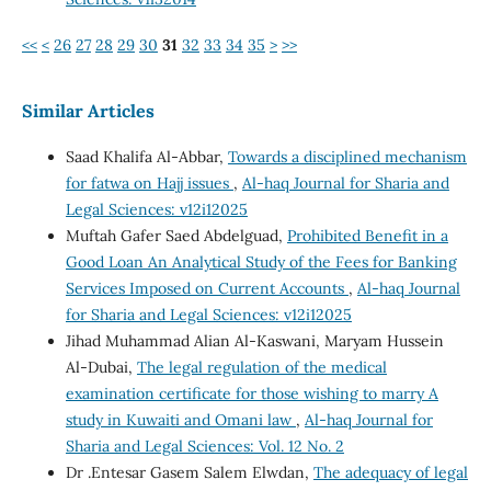
<<
<
26
27
28
29
30
31
32
33
34
35
>
>>
Similar Articles
Saad Khalifa Al-Abbar,
Towards a disciplined mechanism
for fatwa on Hajj issues
,
Al-haq Journal for Sharia and
Legal Sciences: v12i12025
Muftah Gafer Saed Abdelguad,
Prohibited Benefit in a
Good Loan An Analytical Study of the Fees for Banking
Services Imposed on Current Accounts
,
Al-haq Journal
for Sharia and Legal Sciences: v12i12025
Jihad Muhammad Alian Al-Kaswani, Maryam Hussein
Al-Dubai,
The legal regulation of the medical
examination certificate for those wishing to marry A
study in Kuwaiti and Omani law
,
Al-haq Journal for
Sharia and Legal Sciences: Vol. 12 No. 2
Dr .Entesar Gasem Salem Elwdan,
The adequacy of legal