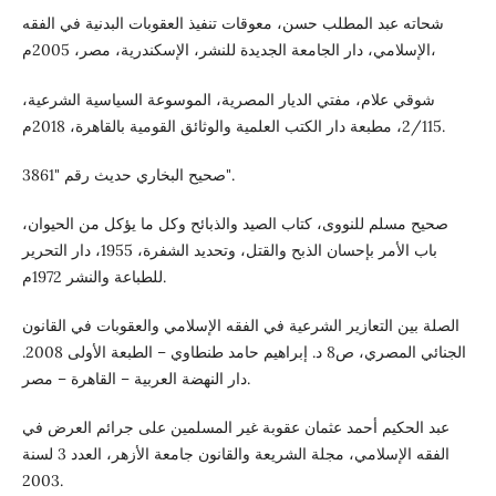
شحاته عبد المطلب حسن، معوقات تنفيذ العقوبات البدنية في الفقه
الإسلامي، دار الجامعة الجديدة للنشر، الإسكندرية، مصر، 2005م،
شوقي علام، مفتي الديار المصرية، الموسوعة السياسية الشرعية،
2/115، مطبعة دار الكتب العلمية والوثائق القومية بالقاهرة، 2018م.
صحيح البخاري حديث رقم "3861".
صحيح مسلم للنووى، كتاب الصيد والذبائح وكل ما يؤكل من الحيوان،
باب الأمر بإحسان الذبح والقتل، وتحديد الشفرة، 1955، دار التحرير
للطباعة والنشر 1972م.
الصلة بين التعازير الشرعية في الفقه الإسلامي والعقوبات في القانون
الجنائي المصري، ص8 د. إبراهيم حامد طنطاوي – الطبعة الأولى 2008.
دار النهضة العربية – القاهرة – مصر.
عبد الحكيم أحمد عثمان عقوبة غير المسلمين على جرائم العرض في
الفقه الإسلامي، مجلة الشريعة والقانون جامعة الأزهر، العدد 3 لسنة
2003.