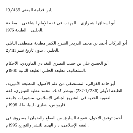
ابن قدامة المغني 10/439.
أبو اسحاق الشيرازى – المهذب في فقه الإمام الشافعى – مطبعة
الحلبى - الطبعة 1976،
أبو البركات أحمد بن محمد الدردير الشرح الكبير مطبعة مصطفى البابلي
الحلبي ، بدون تاريخ نشر 2/111.
أبو الحسن علي بن حبيب البصري البغدادي الماوردي، الأحكام
السلطانية، مطبعة الحلبي الطبعة الثانية 1960م.
أبو حامد الغزالي، المستصفى من علم الأصول، المطبعة الأميرية،
الطبعة الأولى (1/286-287)، وينظر كذلك: محمد عطية الفيتورى، فقه
العقوبة الحدية في التشريع الجنائي الإسلامي، منشورات جامعة
قاريونس، بنغازى، ليبيا، ط1، 1998م.
أحمد توفيق الأحول، عقوبة السارق بين القطع والضمان المسروق في
الفقه الإسلامي، دار الهدى للنشر والتوزيع 1995م.