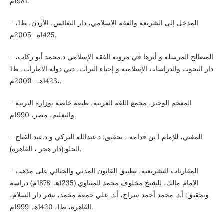
1981م.
- المدخل إلى الشريعة والفقه الإسلامي، دار النفائس، الأردن، ط1،
1425ه- 2005م.
- المصالح المرسلة و أثرها في مرونة الفقه الإسلامي د.محمد أبو ركاب،
دار البحوث والدراسات الإسلامية و إحياء التراث، دبي دولة الامارات، ط1
،1423هـ- 2000م.
- المعجم الوجيز، مجمع اللغة العربية، طبعة خاصة بوزارة التربية
والتعليم، مصر، 1990م.
- المغني، للإمام ا بن قدامة ، تحقيق: د.عبدالله التركي و د.عبد الفتاح
الحلو (دار هجر ، القاهرة).
- المقارنات التشريعية، تطبيق القانون المدني والجنائي على مذهب
الإمام مالك، للشيخ مخلوف محمد المنياوي (1235هـ-1878م) دراسة
وتحقيق: أ.د. محمد أحمد سراج، أ.د. علي جمعة محمد، نشر دار السلام،
القاهرة، ط1، 1420هـ-1999م.