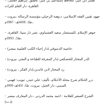
- تفسر ابن كثير، للحافظ إسماعيل بن كثير، تحقيق: إبراهيم الجمل،
القاهرة، دار القلم للتراث.
- جهود تقنين الفقه الإسلامي، د.وهبة الزحيلي،مؤسسة الرسالة ،بيروت
،ط1، 1408هـ- 1987م.
- جوهر الإسلام ،للمستشار سعيد العشماوي، نشر دار سينا، القاهرة،
ط3، 1993م.
- حاشية الدسوقي (دار إحياء الكتب العلمية بمصر).
- الدر المختار للحصكفي (دار المعرفة للطباعة و النشر، بيروت).
- رد المحتار لابن عابدين،(دار الفكر ، بيروت).
- درر الحكام شرح مجلة الأحكام، تأليف: علي حيدر، تبويب: فهمي
السيني، دار الجبل، بيروت، ط1، 1411هـ-1991م.
- الشرح الصغير للعلامة : احمد محمد الدردير ، دار المعارف بمصر
(د.ت).