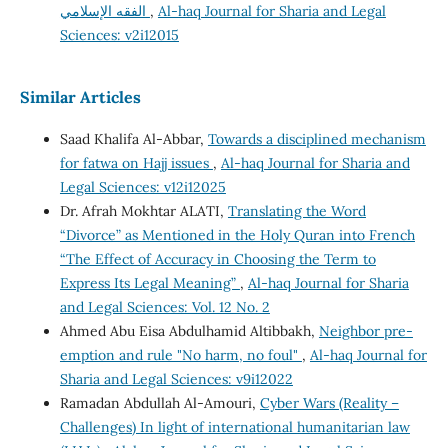
Al-haq Journal for Sharia and Legal
,
الفقه الإسلامي
Sciences: v2i12015
Similar Articles
Saad Khalifa Al-Abbar,
Towards a disciplined mechanism
for fatwa on Hajj issues
,
Al-haq Journal for Sharia and
Legal Sciences: v12i12025
Dr. Afrah Mokhtar ALATI,
Translating the Word
“Divorce” as Mentioned in the Holy Quran into French
“The Effect of Accuracy in Choosing the Term to
Express Its Legal Meaning”
,
Al-haq Journal for Sharia
and Legal Sciences: Vol. 12 No. 2
Ahmed Abu Eisa Abdulhamid Altibbakh,
Neighbor pre-
emption and rule "No harm, no foul"
,
Al-haq Journal for
Sharia and Legal Sciences: v9i12022
Ramadan Abdullah Al-Amouri,
Cyber Wars (Reality –
Challenges) In light of international humanitarian law