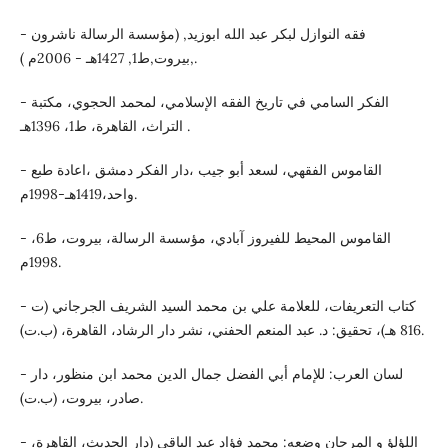
- فقه النوازل لبكر عبد الله ابوزيد, (مؤسسة الرسالة ناشرون
,بيروت,ط1, 1427هـ - 2006م ).
- الفكر السامي في تاريخ الفقه الإسلامي، لمحمد الحجوي، مكتبة
التراث، القاهرة، ط1، 1396هـ .
- القاموس الفقهي، لسعد أبو جيب ،دار الفكر دمشق ،اعادة طبع
واحد،1419هـ-1998م.
- القاموس المحيط للفيروز آبادي، مؤسسة الرسالة، بيروت، ط6،
1998م.
- كتاب التعريفات، للعلامة علي بن محمد السيد الشريف الجرجاني (ت
816 هـ)، تحقيق: د. عبد المنعم الحفني، نشر دار الرشاد، القاهرة، (ب.ت).
- لسان العرب: للإمام أبي الفضل جمال الدين محمد ابن منظور، دار
صادر، بيروت، (ب.ت).
- اللؤلؤ و المرجان وضعه: محمد فؤاد عبد الباقي (دار الحديث، القاهرة،