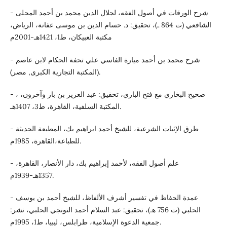
- شرح الورقات في أصول الفقه، لجلال الدين محمد بن أحمد المحلى
الشافعي (ت 864 ـ)، تحقيق: د. حسام الدين بن موسى عفانة، الرياض،
مكتبة العبيكان، ط1، 1421هـ-2001م
- شرح محمد بن أحمد ميارة الفاسي علي تحفة الحكام لابن عاصم
(المكتبة التجارية الكبرى, مصر).
- صحيح البخاري مع فتح الباري، تحقيق: عبد العزيز بن باز وآخرون، ،
المكتبة السلفية، القاهرة، ط3، 1407هـ.
- طرق الإثبات الشرعية، للشيخ أحمد ابراهيم بك، المطبعة الحديثة
للطباعة،القاهرة، 1985م.
- علم أصول الفقه، لأحمد إبراهيم بك، دار الأنصار، القاهرة،
1357هـ-1939م.
- عمدة الحفاظ في تفسير أشرف الألفاظ، للشيخ أحمد بن يوسف
الحلبي (ت 756 هـ)، تحقيق: عبد السلام أحمد التونجي الحلبي، نشر:
جمعية الدعوة الإسلامية، طرابلس، ليبيا، ط1، 1995م.