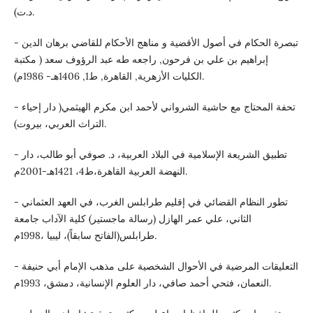
د.ت).
- تبصرة الحكام في أصول الأقضية و مناهج الأحكام للقاضي برهان الدين
إبراهيم بن علي بن فرحون, راجعه طه عبد الرؤوف سعد ( مكتبة
الكليات الأزهرية, القاهرة, ط1, 1406هـ- 1986م).
- تحفة المحتاج مع حاشية الشرواني لأحمد ابن مكرم الهيثمي( دار إحياء
التراث العربي، بيروت).
- تطبيق الشريعة الإسلامية في البلاد العربية، د. صوفي أبو طالب، دار
النهضة العربية القاهرة،ط4، 1421هـ-2001م.
- تطور النظام القضائي في إقليم طرابلس الغرب، في العهد العثماني
الثاني، علي عمر الهازل (رسالة ماجستير) كلية الآداب جامعة
طرابلس(الفاتح سابقاً)، ليبيا ،1998م.
- التعليقات المرضية في الأحوال الشخصية على مذهب الإمام أبي حنيفة
النعمان، فتحي أحمد صافي، دار العلوم الإنسانية، دمشق، 1993م.