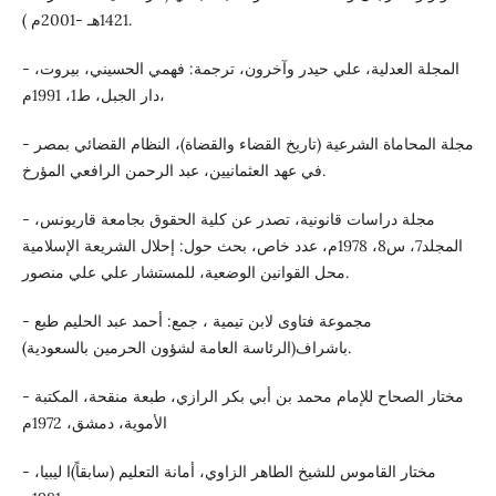
1421هـ -2001م ).
- المجلة العدلية، علي حيدر وآخرون، ترجمة: فهمي الحسيني، بيروت،
دار الجبل، ط1، 1991م،
- مجلة المحاماة الشرعية (تاريخ القضاء والقضاة)، النظام القضائي بمصر
في عهد العثمانيين، عبد الرحمن الرافعي المؤرخ.
- مجلة دراسات قانونية، تصدر عن كلية الحقوق بجامعة قاريونس،
المجلد7، س8، 1978م، عدد خاص، بحث حول: إحلال الشريعة الإسلامية
محل القوانين الوضعية، للمستشار علي علي منصور.
- مجموعة فتاوى لابن تيمية ، جمع: أحمد عبد الحليم طبع
باشراف(الرئاسة العامة لشؤون الحرمين بالسعودية).
- مختار الصحاح للإمام محمد بن أبي بكر الرازي، طبعة منقحة، المكتبة
الأموية، دمشق، 1972م
- مختار القاموس للشيخ الطاهر الزاوي، أمانة التعليم (سابقاً)ا ليبيا،