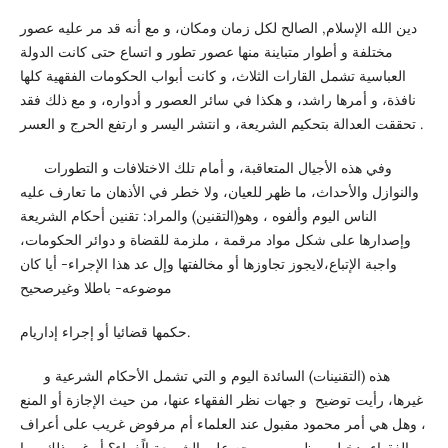
دين الله الإسلام, الصالح لكل زمان ومكان، و مع أنه قد مر عليه عصور
مختلفة و أطوار متباينة منها عصور تطور و اتساع حتى كانت الدولة
العباسية تشمل القارات الثلاث، و كانت أبواب الحكومات الفقهية كلها
نافذة، و أمرها راشد، و هكذا في سائر العصور و أدواره، و مع ذلك فقد
تحققت العدالة بتحكيم الشريعة، و انتشر اليسر و ارتفع الحرج و العسر .
وفي هذه الأجيال المتعاقبة، و أمام تلك الاختلافات و التطورات
والنوازل والأحداث، ما ظهر للعيان، ولا خطر في الأذهان ما تعارف عليه
الناس اليوم وألفوه ، وهو(التقنين) والمراد: تقنين أحكام الشريعة
وإصدارها على شكل مواد مرقمة ، ملزمة للقضاة و دوائر الحكومات،
واجبة الإتباع،لايجوز تجاوزها أو مخالفتها وإل عد هذا الإجراء- أيا كان
موضوعه- باطلا وغيرصحيح
حكمها قضائيا أو إجراء إداريام.
هذه (التقنينات) السائدة اليوم و التي تشمل الأحكام الشرعية و
غيرها، رأيت توضيح و جهات نظر الفقهاء عنها، من حيث الإجازة أو المنع
، وهل هي أمر محمود مقبول عند العلماء أم مرفوض غريب على أعراف