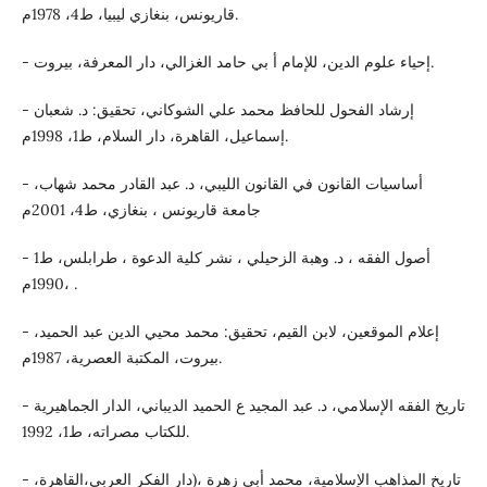
قاريونس، بنغازي ليبيا، ط4، 1978م.
- إحياء علوم الدين، للإمام أ بي حامد الغزالي، دار المعرفة، بيروت.
- إرشاد الفحول للحافظ محمد علي الشوكاني، تحقيق: د. شعبان
إسماعيل، القاهرة، دار السلام، ط1، 1998م.
- أساسيات القانون في القانون الليبي، د. عبد القادر محمد شهاب،
جامعة قاريونس ، بنغازي، ط4، 2001م
- أصول الفقه ، د. وهبة الزحيلي ، نشر كلية الدعوة ، طرابلس، ط1
،1990م .
- إعلام الموقعين، لابن القيم، تحقيق: محمد محيي الدين عبد الحميد،
بيروت، المكتبة العصرية، 1987م.
- تاريخ الفقه الإسلامي، د. عبد المجيد ع الحميد الديباني، الدار الجماهيرية
للكتاب مصراته، ط1، 1992.
- تاريخ المذاهب الإسلامية، محمد أبي زهرة ،(دار الفكر العربي،القاهرة،