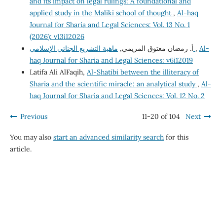
and its impact on legal rulings: A foundational and
applied study in the Maliki school of thought
,
Al-haq
Journal for Sharia and Legal Sciences: Vol. 13 No. 1
(2026): v13i12026
أ. رمضان معتوق المريمي,
ماهية التشريع الجنائي الإسلامي
,
Al-
haq Journal for Sharia and Legal Sciences: v6i12019
Latifa Ali AlFaqih,
Al-Shatibi between the illiteracy of
Sharia and the scientific miracle: an analytical study
,
Al-
haq Journal for Sharia and Legal Sciences: Vol. 12 No. 2
Previous
11-20 of 104
Next
You may also
start an advanced similarity search
for this
article.