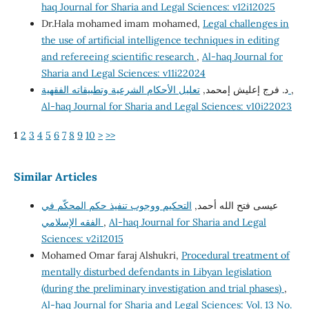
haq Journal for Sharia and Legal Sciences: v12i12025
Dr.Hala mohamed imam mohamed,
Legal challenges in
the use of artificial intelligence techniques in editing
and refereeing scientific research
,
Al-haq Journal for
Sharia and Legal Sciences: v11i22024
د. فرج إعليش إمحمد,
تعليل الأحكام الشرعية وتطبيقاته الفقهية
,
Al-haq Journal for Sharia and Legal Sciences: v10i22023
1
2
3
4
5
6
7
8
9
10
>
>>
Similar Articles
عيسى فتح الله أحمد,
التحكيم ووجوب تنفيذ حكم المحكّم في
الفقه الإسلامي
,
Al-haq Journal for Sharia and Legal
Sciences: v2i12015
Mohamed Omar faraj Alshukri,
Procedural treatment of
mentally disturbed defendants in Libyan legislation
(during the preliminary investigation and trial phases)
,
Al-haq Journal for Sharia and Legal Sciences: Vol. 13 No.