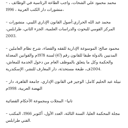
- محمد محمود علي الشحات، واجب الطاعة الرئاسية في الوظائف ،
منشورات دار الكتب العربية ، 1996،
- محمد عبد الله الحراري:أصول القانون الإداري الليبي، منشورات
المركز القومي للبحوث والدراسات العلمية، الجزء الثاني، طرابلس،
2003.
- محمود صالح: الموسوعة الإدارية للفقه والقضاء، شرح نظام العاملين
المدنيين بالدولة طبقا للقانون رقم (47) لسنة 1978م والقوانين المعدلة
والحكمة وكل ما يتعلق بالموظف العام من دخول الخدمة للمعاش،
2004ف، طبعة مستحدثة، دار المعارف للنشر، الإسكندرية.
- نبيلة عبد الحليم كامل: الوجيز في القانون الإداري، جامعة القاهرة، دار
النهضة العربية، 1998م
تانيا– المجلات ومجموعة الأحكام القضائية
- مجلة المحكمة العليا، السنة الثالثة، العدد الأول، أكتوبر 1966، المكتب
الفني طرابلس.