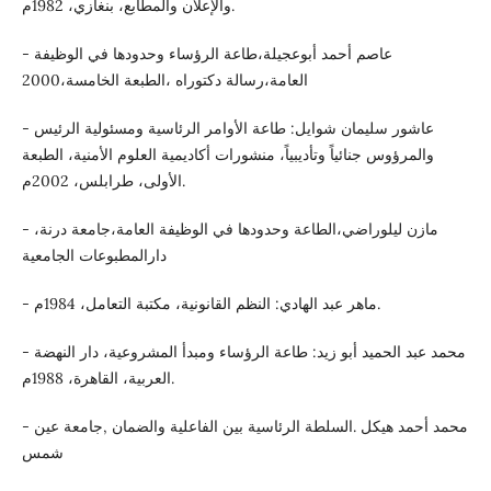
والإعلان والمطابع، بنغازي، 1982م.
- عاصم أحمد أبوعجيلة،طاعة الرؤساء وحدودها في الوظيفة
العامة،رسالة دكتوراه ،الطبعة الخامسة،2000
- عاشور سليمان شوايل: طاعة الأوامر الرئاسية ومسئولية الرئيس
والمرؤوس جنائياً وتأديبياً، منشورات أكاديمية العلوم الأمنية، الطبعة
الأولى، طرابلس، 2002م.
- مازن ليلوراضي،الطاعة وحدودها في الوظيفة العامة،جامعة درنة،
دارالمطبوعات الجامعية
- ماهر عبد الهادي: النظم القانونية، مكتبة التعامل، 1984م.
- محمد عبد الحميد أبو زيد: طاعة الرؤساء ومبدأ المشروعية، دار النهضة
العربية، القاهرة، 1988م.
- محمد أحمد هيكل .السلطة الرئاسية بين الفاعلية والضمان ,جامعة عين
شمس