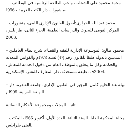
- محمد محمود علي الشحات، واجب الطاعة الرئاسية في الوظائف ،
منشورات دار الكتب العربية ، 1996،
- محمد عبد الله الحراري:أصول القانون الإداري الليبي، منشورات
المركز القومي للبحوث والدراسات العلمية، الجزء الثاني، طرابلس،
2003.
- محمود صالح: الموسوعة الإدارية للفقه والقضاء، شرح نظام العاملين
المدنيين بالدولة طبقا للقانون رقم (47) لسنة 1978م والقوانين المعدلة
والحكمة وكل ما يتعلق بالموظف العام من دخول الخدمة للمعاش،
2004ف، طبعة مستحدثة، دار المعارف للنشر، الإسكندرية.
- نبيلة عبد الحليم كامل: الوجيز في القانون الإداري، جامعة القاهرة، دار
النهضة العربية، 1998م
تانيا– المجلات ومجموعة الأحكام القضائية
- مجلة المحكمة العليا، السنة الثالثة، العدد الأول، أكتوبر 1966، المكتب
الفني طرابلس.