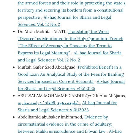
the armed forces and their role in protecting the state's
territory and securing its borders from a constitutional
perspective
,
Al-haq Journal for Sharia and Legal
Sciences: Vol. 12 No. 2
Dr. Afrah Mokhtar ALATI,
Translating the Word
“Divorce” as Mentioned in the Holy Quran into French
“The Effect of Accuracy in Choosing the Term to
Express Its Legal Meaning”
,
Al-haq Journal for Sharia
and Legal Sciences: Vol. 12 No. 2
Muftah Gafer Saed Abdelguad,
Prohibited Benefit in a
Good Loan An Analytical Study of the Fees for Banking
Services Imposed on Current Accounts
,
Al-haq Journal
for Sharia and Legal Sciences: v12i12025
ABULSALAM MOHAMMED ABDULQADIR Abu Al Ajaras,
طبيعة دعوى الالغاء " دراسة مقارنة"
,
Al-haq Journal for
Sharia and Legal Sciences: v10i12023
Abdelhamid abubaker imhimmed,
Evidence by
circumstantial evidence in the crime of adultery:
between Maliki jurisprudence and Libyan law
,
Al-haq