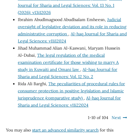
Journal for Sharia and Legal Sciences: Vol. 13 No. 1
(2026): v13i12026
Ibrahim Abudlmagsood Abudlsalam Emheesn,
Judicial
oversight of legislative deviation and its role in reducing
administrative corruption
,
Al-haq Journal for Sharia and
Legal Sciences: v11i12024
Jihad Muhammad Alian Al-Kaswani, Maryam Hussein
Al-Dubai,
The legal regulation of the medical
examination certificate for those wishing to marry A
study in Kuwaiti and Omani law
,
Al-haq Journal for
Sharia and Legal Sciences: Vol. 12 No. 2
Rida Ali Barghi,
The peculiarities of procedural rules for
consumer protection in positive legislation and Islamic
jurisprudence (comparative study)
,
Al-haq Journal for
Sharia and Legal Sciences: v11i22024
1-10 of 104
Next
You may also
start an advanced similarity search
for this