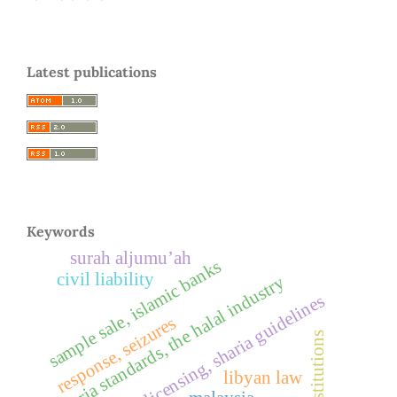
Latest publications
Keywords
surah aljumu’ah
sample sale, islamic banks
civil liability
sharia standards, the halal industry
licensing, sharia guidelines
response, seizures
libyan law