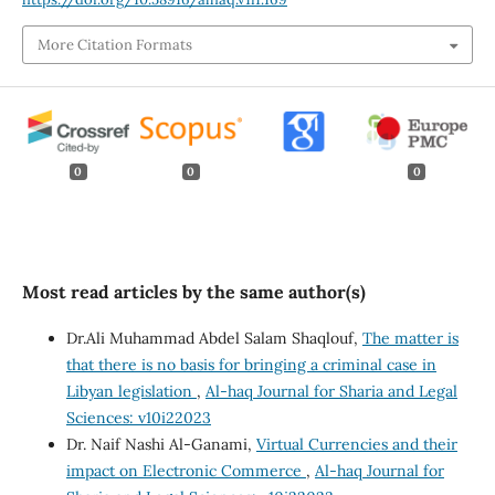
More Citation Formats
0
0
0
Most read articles by the same author(s)
Dr.Ali Muhammad Abdel Salam Shaqlouf,
The matter is
that there is no basis for bringing a criminal case in
Libyan legislation
,
Al-haq Journal for Sharia and Legal
Sciences: v10i22023
Dr. Naif Nashi Al-Ganami,
Virtual Currencies and their
impact on Electronic Commerce
,
Al-haq Journal for