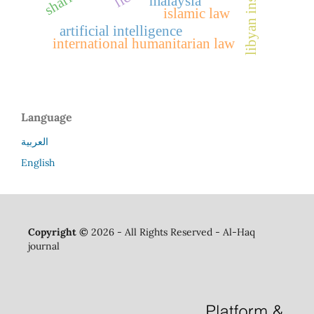
libyan institutions
malaysia
islamic law
artificial intelligence
international humanitarian law
Language
العربية
English
Copyright ©
2026 - All Rights Reserved - Al-Haq
journal