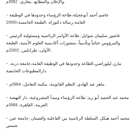
والإعلان والمطابع، بنغازي، 1982م.
- عاصم أحمد أبوعجيلة،طاعة الرؤساء وحدودها في الوظيفة
العامة،رسالة دكتوراه ،الطبعة الخامسة،2000
- عاشور سليمان شوايل: طاعة الأوامر الرئاسية ومسئولية الرئيس
والمرؤوس جنائياً وتأديبياً، منشورات أكاديمية العلوم الأمنية، الطبعة
الأولى، طرابلس، 2002م.
- مازن ليلوراضي،الطاعة وحدودها في الوظيفة العامة،جامعة درنة،
دارالمطبوعات الجامعية
- ماهر عبد الهادي: النظم القانونية، مكتبة التعامل، 1984م.
- محمد عبد الحميد أبو زيد: طاعة الرؤساء ومبدأ المشروعية، دار النهضة
العربية، القاهرة، 1988م.
- محمد أحمد هيكل .السلطة الرئاسية بين الفاعلية والضمان ,جامعة عين
شمس