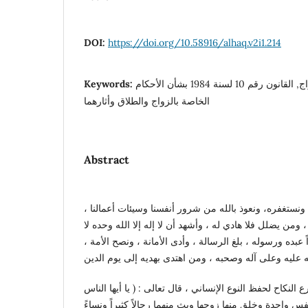
DOI:
https://doi.org/10.58916/alhaq.v2i1.214
Keywords:
الخطبة, الأثار الشرعية, الزواج, القانون رقم 10 لسنة 1984 بشأن الأحكام
الخاصة بالزواج والطلاق وأثارهما
Abstract
نه ونستغفره، ونعوذ بالله من شرور أنفسنا وسيئات أعمالنا
 ومن يضلل فلا هادي له ، وأشهد أن لا إله إلا الله وحده لا
 عبده ورسوله ، بلغ الرسالة ، وأدى الأمانة ، ونصح الأمة
النكاح لحفظ النوع الإنساني ، قال تعالى : ( يا أيها الناس
س واحدة وخلق منها زوجها وبث منهما رجالاً كثيراً ونساءً