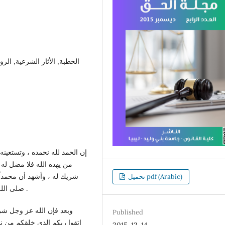
إن الحمد لله نحمده ، وتستعي ،
من يهده الله فلا مضل له ،
شريك له ، وأشهد أن محمداً ،
تحميل pdf (Arabic)
صلى الله عليه وعلى آله وصحبه ، ومن اهتدى بهديه إلى يوم الدين .
وبعد فإن الله عز وجل شرع 
Published
اتقوا ربكم الذي خلقكم من نف