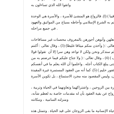
واتقوا الله الذي تساءلون به
والأرحام إن الله كان عليكم رقيبا ) (1). فالزواج هو المنشئ للأسرة ، والأسرة هي الوحدة
اهتم به الشرع الإسلامي وأحاطه بسياج من المواثيق والعهود
في جميع مراحله .
ن أهلهن وأتوهن أجورهن بالمعروف محصنات غير مسافاحات
ولا متخدات أخذان ) (2) وقال تعالى : ( وأخذن منكم ميثاقا غليظا) (3) ، وقال تعالى : أكنتم
 ستذكر ونحن ولكن لا تواعد وهن سرا إلا أن تقولوا قولا
معروفاً (وعاشروهن بالمعروف ) (4) ، وقال تعالى : ( ولا جناح عليكم فيما عرضتم به من
ى يبلغ الكتاب أجله . واعلموا أن الله يعلم ما في أنفسكم
فاحذروه واعلموا أن الله غفور حليم ) (5). كما أنه من العقود المستمرة غيرة المقيدة
، وليس المقصود منه مجرد الاستمتاع ، بل تكوين الأسرة
، والتوالد والتناسل ودوام العشرة بين الزوجين ، واشتراكهما وتعاونهما في الحياة وتربية
 الزواج عن بقية العقود بأن له مقدمات خاصة به لعظم شأنه
ومنزلته السامية ، ومكانته
اة الإنسانية ما بقى الزوجان على قيد الحياة . وتتمثل هذه