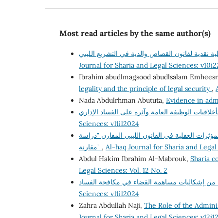
Most read articles by the same author(s)
Journal for Sharia and Legal Sciences: v10i
Ibrahim abudlmagsood abudlsalam Emhees
legality and the principle of legal security
,
Nada Abdulrhman Abututa,
Evidence in adm
Sciences: v11i12024
ؤثرات العقلية في القانون الليبي المقارن "دراسة
مقارنة"
,
Al-haq Journal for Sharia and Legal
Abdul Hakim Ibrahim Al-Mabrouk,
Sharia co
Legal Sciences: Vol. 12 No. 2
Sciences: v11i12024
Zahra Abdullah Naji,
The Role of the Adminis
Journal for Sharia and Legal Sciences: v12i1