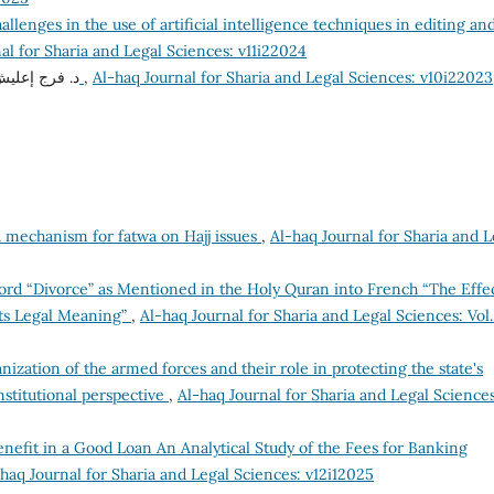
allenges in the use of artificial intelligence techniques in editing an
al for Sharia and Legal Sciences: v11i22024
د. فرج إعل,
تعليل الأحكام الشرعية وتطبيقاته الفقهية
,
Al-haq Journal for Sharia and Legal Sciences: v10i22023
d mechanism for fatwa on Hajj issues
,
Al-haq Journal for Sharia and L
ord “Divorce” as Mentioned in the Holy Quran into French “The Effec
Its Legal Meaning”
,
Al-haq Journal for Sharia and Legal Sciences: Vol.
nization of the armed forces and their role in protecting the state's
nstitutional perspective
,
Al-haq Journal for Sharia and Legal Sciences
enefit in a Good Loan An Analytical Study of the Fees for Banking
haq Journal for Sharia and Legal Sciences: v12i12025