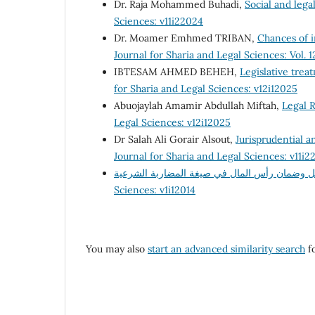
Dr. Raja Mohammed Buhadi,
Social and leg
Sciences: v11i22024
Dr. Moamer Emhmed TRIBAN,
Chances of 
Journal for Sharia and Legal Sciences: Vol. 1
IBTESAM AHMED BEHEH,
Legislative trea
for Sharia and Legal Sciences: v12i12025
Abuojaylah Amamir Abdullah Miftah,
Legal R
Legal Sciences: v12i12025
Dr Salah Ali Gorair Alsout,
Jurisprudential an
Journal for Sharia and Legal Sciences: v11i2
Sciences: v1i12014
You may also
start an advanced similarity search
fo