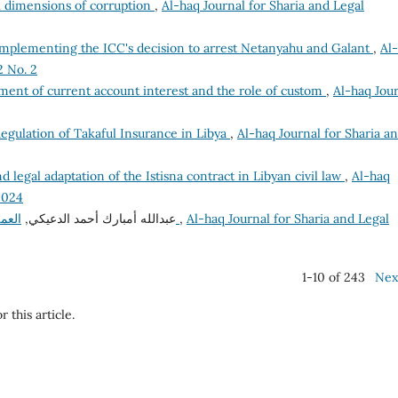
al dimensions of corruption
,
Al-haq Journal for Sharia and Legal
implementing the ICC's decision to arrest Netanyahu and Galant
,
Al
2 No. 2
tment of current account interest and the role of custom
,
Al-haq Jou
egulation of Takaful Insurance in Libya
,
Al-haq Journal for Sharia a
d legal adaptation of the Istisna contract in Libyan civil law
,
Al-haq
2024
عبدالله أمبارك أحمد الدعيكي,
العمل وضمان رأس المال في صيغة المضاربة الشرعية
,
Al-haq Journal for Sharia and Legal
1-10 of 243
Nex
r this article.