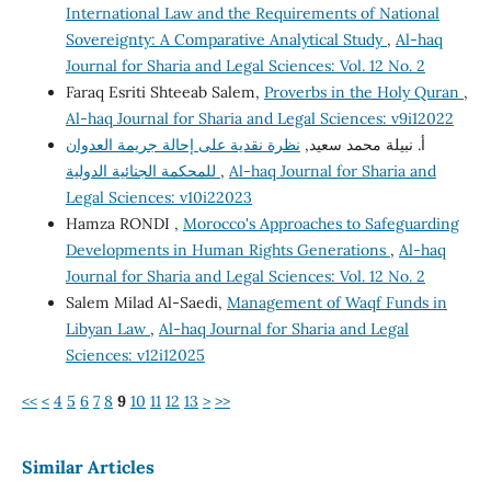
International Law and the Requirements of National
Sovereignty: A Comparative Analytical Study
,
Al-haq
Journal for Sharia and Legal Sciences: Vol. 12 No. 2
Faraq Esriti Shteeab Salem,
Proverbs in the Holy Quran
,
Al-haq Journal for Sharia and Legal Sciences: v9i12022
أ. نبيلة محمد سعيد,
نظرة نقدية على إحالة جريمة العدوان
للمحكمة الجنائية الدولية
,
Al-haq Journal for Sharia and
Legal Sciences: v10i22023
Hamza RONDI ,
Morocco's Approaches to Safeguarding
Developments in Human Rights Generations
,
Al-haq
Journal for Sharia and Legal Sciences: Vol. 12 No. 2
Salem Milad Al-Saedi,
Management of Waqf Funds in
Libyan Law
,
Al-haq Journal for Sharia and Legal
Sciences: v12i12025
<<
<
4
5
6
7
8
9
10
11
12
13
>
>>
Similar Articles