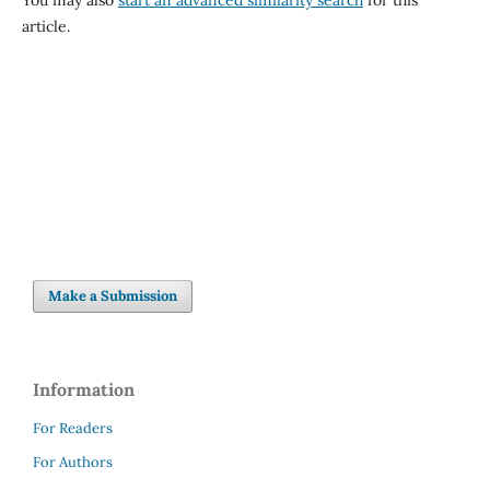
You may also
start an advanced similarity search
for this
article.
Make a Submission
Information
For Readers
For Authors