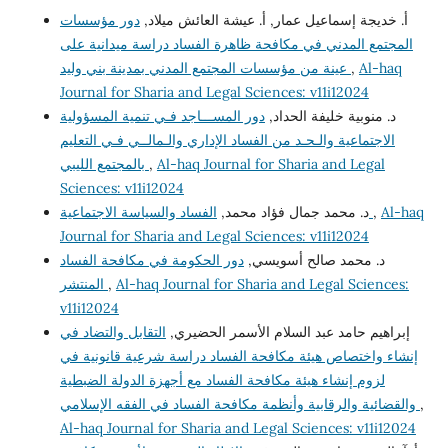
أ. خديجة إسماعيل عمار, أ. عيشة العائش ميلاد,
دور مؤسسات
المجتمع المدني في مكافحة ظاهرة الفساد دراسة ميدانية على
عينة من مؤسسات المجتمع المدني بمدينة بني وليد
,
Al-haq
Journal for Sharia and Legal Sciences: v11i12024
د. منوبية خليفة الحداد,
دور المســـاجد فـي تنمية المسؤولية
الاجتماعية والـحـد من الفساد الإداري والـمالــي فـي التعليم
بالمجتمع الليبي
,
Al-haq Journal for Sharia and Legal
Sciences: v11i12024
د. محمد جمال فؤاد محمد,
الفساد والسياسة الاجتماعية
,
Al-haq
Journal for Sharia and Legal Sciences: v11i12024
د. محمد صالح أسويسي,
دور الحكومة في مكافحة الفساد
المنتشر
,
Al-haq Journal for Sharia and Legal Sciences:
v11i12024
إبراهيم حامد عبد السلام الأسمر الحضيري,
التقابل والتضاد في
إنشاء واختصاص هيئة مكافحة الفساد دراسة شرعية قانونية في
لزوم إنشاء هيئة مكافحة الفساد مع أجهزة الدولة الضبطية
والقضائية والرقابية وأنظمة مكافحة الفساد في الفقه الإسلامي
,
Al-haq Journal for Sharia and Legal Sciences: v11i12024