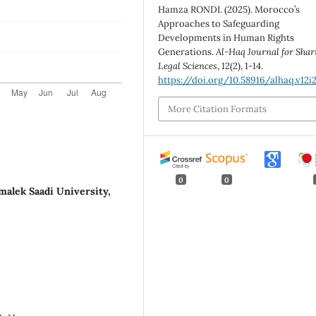
Hamza RONDI. (2025). Morocco’s
Approaches to Safeguarding
Developments in Human Rights
Generations.
Al-Haq Journal for Shar
Legal Sciences
,
12
(2), 1-14.
https://doi.org/10.58916/alhaq.v12i
More Citation Formats
0
0
alek Saadi University,