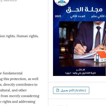
ty, Morocco
tion rights, Human rights,
the fundamental
g this protection, as well
, directly contributes to
cultural, and other
تحميل pdf (Arabic)
d from merely considering
n rights and addressing