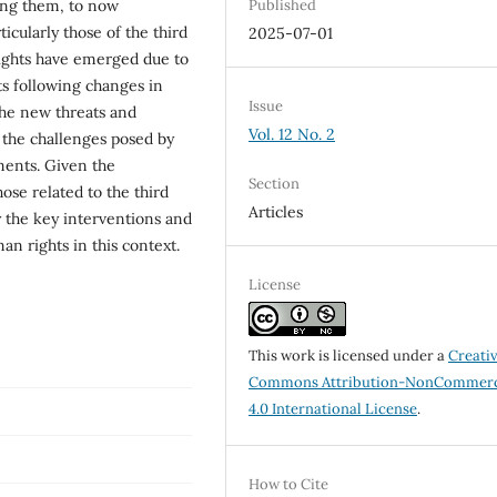
ting them, to now
Published
icularly those of the third
2025-07-01
rights have emerged due to
ts following changes in
Issue
the new threats and
Vol. 12 No. 2
d the challenges posed by
ents. Given the
Section
hose related to the third
Articles
y the key interventions and
an rights in this context.
License
This work is licensed under a
Creati
Commons Attribution-NonCommerc
4.0 International License
.
How to Cite