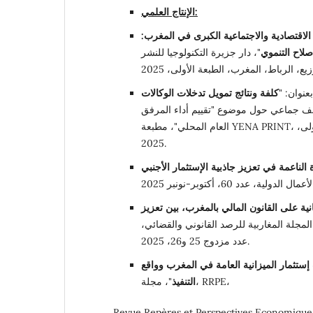
الإنتاج العلمي:
لاقتصادية والاجتماعية الكبرى في المغرب:
صلاح التنموي
"، دار جزيرة التكنولوجيا للنشر
نوان: "
كلفة ونتائج تمويل تدخلات الوكالات
لف جماعي حول موضوع "تقييم أداء المرفق
العام المحلي"، مطبعة YENA PRINT، أكادير، المغرب، الطبعة الأولى،
2025.
 الناعمة في تعزيز جاذبية الإستثمار الأجنبي
انية على القانون المالي بالمغرب، بين تعزيز
المجلة المغاربية للرصد القانوني والقضائي،
عدد مزدوج 25 و26، 2025.
إستثمار الميزانية العامة في المغرب وواقع
"، مجلة، RRPE،
التنفيذ
Revue Repères et Perspectives Economique, 