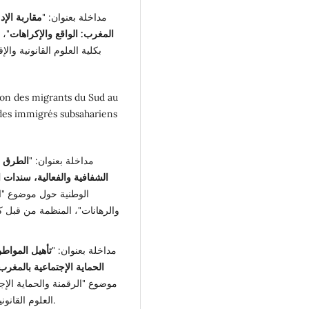
مداخلة بعنوان: "
مقاربة الإ
المغرب: الواقع والإكراهات
"، 
tion des migrants du Sud au
des immigrés subsahariens
مداخلة بعنوان: "
الطرق ا
الشفافية والفعالية، سندات 
الوطنية حول موضوع "ا
والرهانات"، المنظمة من قبل كلي
مداخلة بعنوان: "
تأهيل المواط
الحماية الإجتماعية بالمغرب
موضوع "الرقمنة والحماية الإ
العلوم القانونية والسياسية سطات، بتاريخ 16 أبريل 2024.