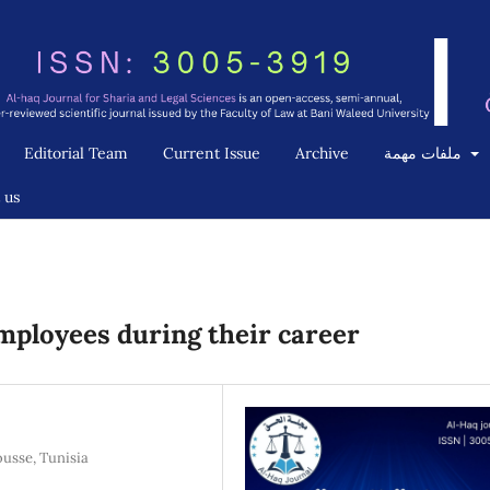
Editorial Team
Current Issue
Archive
ملفات مهمة
 us
employees during their career
ousse, Tunisia