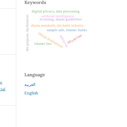
Keywords
digital privacy, data processing
artificial intelligence
the purpose, facilitation
licensing, sharia guidelines
sharia standards, the halal industry
sample sale, islamic banks
libyan institutions
libyan law
malaysia
islamic law
Language
ve
العربية
ial
English