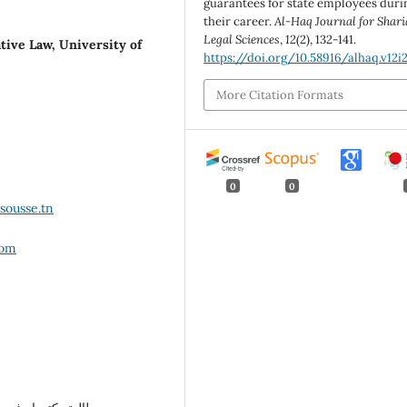
guarantees for state employees duri
their career.
Al-Haq Journal for Shari
Legal Sciences
,
12
(2), 132-141.
tive Law, University of
https://doi.org/10.58916/alhaq.v12i
More Citation Formats
0
0
sousse.tn
com