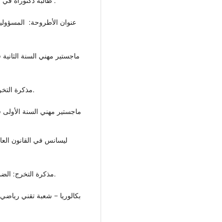
طالبة دكتوراه في القانون الإداري – جامعة سوسة ، تونس قيد الإنجاز .
ماجستير مهني السنة الثانية،
مذكرة التخرج: الضمانات القانونية لموظفي الولاية أثناء تأدية مهامهم.
ماجستير مهني السنة الأولى ،
ليسانس في القانون ال
مذكرة التخرج: الضمانات الدستورية لحماية حقوق الإنسان وفق تعديل 2016.
بكالوريا – شعبة تقني رياضي،