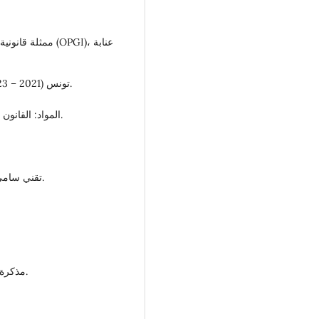
مم (OPGI)، عنابة
أستاذة متعاقدة بالتعليم العالي – SUPTECH، تونس (2021 – 2023).
المواد: القانون الدستوري، القانون الإداري، المالية العامة، الجباية العامة.
تقني سامي في الإعلام الآلي – تخصص قواعد البيانات (2015).
مذكرة: تقسيم ممتلكات الدولة بين المناجم والأراضي العمومية.