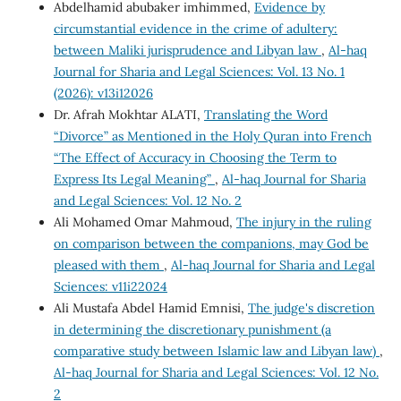
Abdelhamid abubaker imhimmed,
Evidence by
circumstantial evidence in the crime of adultery:
between Maliki jurisprudence and Libyan law
,
Al-haq
Journal for Sharia and Legal Sciences: Vol. 13 No. 1
(2026): v13i12026
Dr. Afrah Mokhtar ALATI,
Translating the Word
“Divorce” as Mentioned in the Holy Quran into French
“The Effect of Accuracy in Choosing the Term to
Express Its Legal Meaning”
,
Al-haq Journal for Sharia
and Legal Sciences: Vol. 12 No. 2
Ali Mohamed Omar Mahmoud,
The injury in the ruling
on comparison between the companions, may God be
pleased with them
,
Al-haq Journal for Sharia and Legal
Sciences: v11i22024
Ali Mustafa Abdel Hamid Emnisi,
The judge's discretion
in determining the discretionary punishment (a
comparative study between Islamic law and Libyan law)
,
Al-haq Journal for Sharia and Legal Sciences: Vol. 12 No.
2