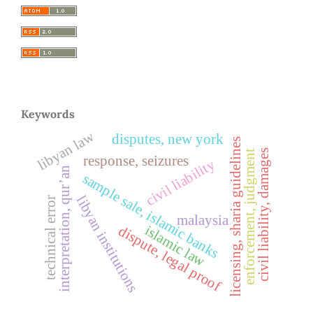
Keywords
libyan law
disputes, new york
licensing, sharia guidelines
civil liability, damages
enforcement, judgment
response, seizures
civil liability
interpretation, qur’an
sample sale, islamic banks
libyan institutions
technical error
malaysia
islamic law
dispute, legal proof