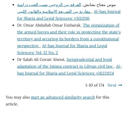
موس مفتاح بشابش,
الفرقة بين الزوجين بسب العيب دراسة
مقارنة بين الشريعة الإسلامية والقانون الليبي
,
Al-haq Journal
for Sharia and Legal Sciences: v3i12016
Dr. Omar Abdullah Omar Embarak,
The organization of
the armed forces and their role in protecting the state's
territory and securing its borders from a constitutional
perspective
,
Al-haq Journal for Sharia and Legal
Sciences: Vol. 12 No. 2
Dr Salah Ali Gorair Alsout,
Jurisprudential and legal
adaptation of the Istisna contract in Libyan civil law
,
Al-
haq Journal for Sharia and Legal Sciences: v11i22024
1-10 of 174
Next
You may also
start an advanced similarity search
for this
article.