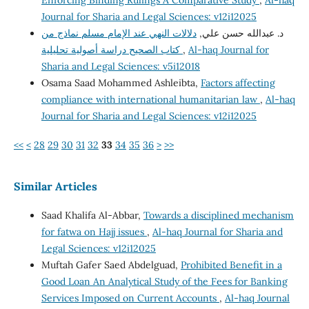
Enforcing Binding Rulings A Comparative Study
,
Al-haq
Journal for Sharia and Legal Sciences: v12i12025
د. عبدالله حسن علي,
دلالات النهي عند الإمام مسلم نماذج من
كتاب الصحيح دراسة أصولية تحليلية
,
Al-haq Journal for
Sharia and Legal Sciences: v5i12018
Osama Saad Mohammed Ashleibta,
Factors affecting
compliance with international humanitarian law
,
Al-haq
Journal for Sharia and Legal Sciences: v12i12025
<<
<
28
29
30
31
32
33
34
35
36
>
>>
Similar Articles
Saad Khalifa Al-Abbar,
Towards a disciplined mechanism
for fatwa on Hajj issues
,
Al-haq Journal for Sharia and
Legal Sciences: v12i12025
Muftah Gafer Saed Abdelguad,
Prohibited Benefit in a
Good Loan An Analytical Study of the Fees for Banking
Services Imposed on Current Accounts
,
Al-haq Journal