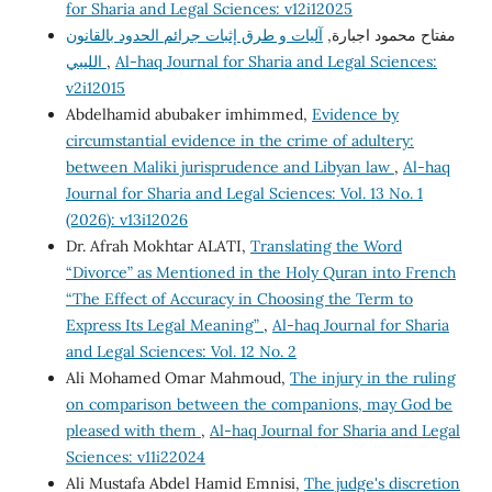
for Sharia and Legal Sciences: v12i12025
مفتاح محمود اجبارة,
آليات و طرق إثبات جرائم الحدود بالقانون
الليبي
,
Al-haq Journal for Sharia and Legal Sciences:
v2i12015
Abdelhamid abubaker imhimmed,
Evidence by
circumstantial evidence in the crime of adultery:
between Maliki jurisprudence and Libyan law
,
Al-haq
Journal for Sharia and Legal Sciences: Vol. 13 No. 1
(2026): v13i12026
Dr. Afrah Mokhtar ALATI,
Translating the Word
“Divorce” as Mentioned in the Holy Quran into French
“The Effect of Accuracy in Choosing the Term to
Express Its Legal Meaning”
,
Al-haq Journal for Sharia
and Legal Sciences: Vol. 12 No. 2
Ali Mohamed Omar Mahmoud,
The injury in the ruling
on comparison between the companions, may God be
pleased with them
,
Al-haq Journal for Sharia and Legal
Sciences: v11i22024
Ali Mustafa Abdel Hamid Emnisi,
The judge's discretion