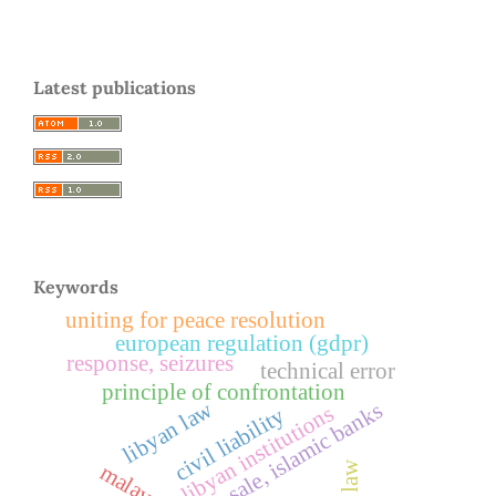
Latest publications
Keywords
uniting for peace resolution
european regulation (gdpr)
response, seizures
technical error
principle of confrontation
libyan law
sample sale, islamic banks
libyan institutions
civil liability
malaysia