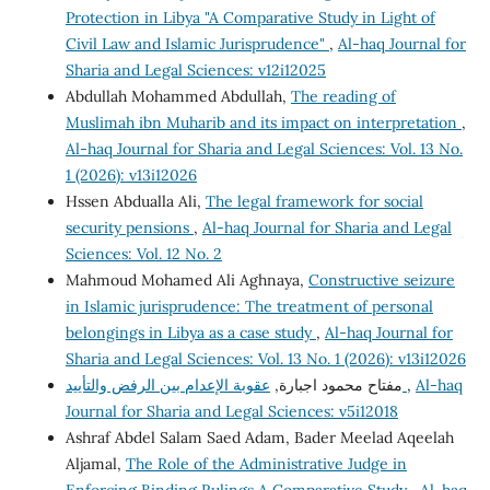
Protection in Libya "A Comparative Study in Light of
Civil Law and Islamic Jurisprudence"
,
Al-haq Journal for
Sharia and Legal Sciences: v12i12025
Abdullah Mohammed Abdullah,
The reading of
Muslimah ibn Muharib and its impact on interpretation
,
Al-haq Journal for Sharia and Legal Sciences: Vol. 13 No.
1 (2026): v13i12026
Hssen Abdualla Ali,
The legal framework for social
security pensions
,
Al-haq Journal for Sharia and Legal
Sciences: Vol. 12 No. 2
Mahmoud Mohamed Ali Aghnaya,
Constructive seizure
in Islamic jurisprudence: The treatment of personal
belongings in Libya as a case study
,
Al-haq Journal for
Sharia and Legal Sciences: Vol. 13 No. 1 (2026): v13i12026
مفتاح محمود اجبارة,
عقوبة الإعدام بين الرفض والتأييد
,
Al-haq
Journal for Sharia and Legal Sciences: v5i12018
Ashraf Abdel Salam Saed Adam, Bader Meelad Aqeelah
Aljamal,
The Role of the Administrative Judge in