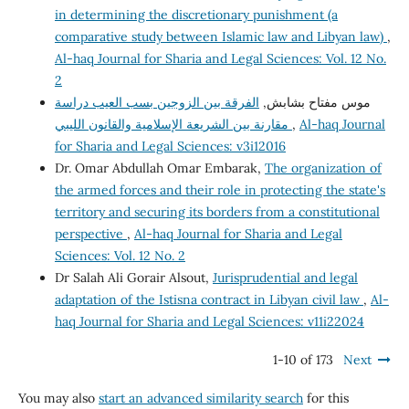
in determining the discretionary punishment (a
comparative study between Islamic law and Libyan law)
,
Al-haq Journal for Sharia and Legal Sciences: Vol. 12 No.
2
موس مفتاح بشابش,
الفرقة بين الزوجين بسب العيب دراسة
مقارنة بين الشريعة الإسلامية والقانون الليبي
,
Al-haq Journal
for Sharia and Legal Sciences: v3i12016
Dr. Omar Abdullah Omar Embarak,
The organization of
the armed forces and their role in protecting the state's
territory and securing its borders from a constitutional
perspective
,
Al-haq Journal for Sharia and Legal
Sciences: Vol. 12 No. 2
Dr Salah Ali Gorair Alsout,
Jurisprudential and legal
adaptation of the Istisna contract in Libyan civil law
,
Al-
haq Journal for Sharia and Legal Sciences: v11i22024
1-10 of 173
Next
You may also
start an advanced similarity search
for this