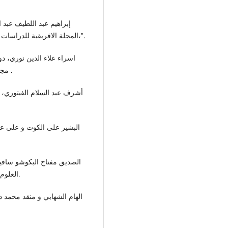
"،المجلة الافريقية للدراسات المتقدمة في العلوم الإنسانية و الاجتماعية ،العدد4، 2022.
مجلة جامعة تكريت للعلوم القانونية و السياسية ،العدد6، دت .
العلوم الاقتصادية و الإدارية و القانونية ،المجلد 2، العدد10، 2018.