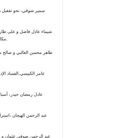
مكافحة الفساد المالي و الإداري، مجلة الدنانير ،العدد2، 2018.