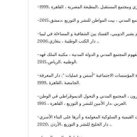
-رمضان السنوسى و عبدالسلام بشير الدويبي، الفساد بين الشفافية و المساءلة في ليبيا
، دار الكتب الوطنية ، بنغازي،2006.
-محمد احمد على المفتي، مفهوم المجتمع المدني و الدولة المدنية ، مكتبة الملك فهد
الوطنية ،الرياض،2015.
-هناء حافظ البدوي، إدارة المؤسسات الاجتماعية "أسس و عمليات "، دار المعرفة
الجامعية ،القاهرة ،1999.
-سعد الدين إبراهيم و أخرون ، المجتمع المدني و التحول الديموقراطي في الوطن
العربي ،دار الأمين للنشر و التوزيع ، القاهرة ، 1995.
-لحظة كريم الجعافرة ،المهددات القيمية و السلوكية المعولمة و أثرها على البناء الأسري
، دار الخليج للنشر و التوزيع ،الأردن ،2020.