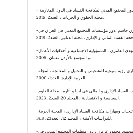
- سمير شوقي، نحو تفعيل دور المجتمع المدني لمكافحة الفساد في الدول المغاربية
،مجلة الحقوق و الحريات ، العدد2، 2016.
-شيماء عادل فاضل و على طارق جاسم ،دور مؤسسات المجتمع المدني في العراق في
-طاهر محسن الغالبي و صالح مهدى العامري ، المسؤولية الاجتماعية و أخلاقيات الأعمال
و المجتمع ،الأردن ،عمان ،2005.
-عامر الكبيسي،الفساد الإداري رؤية منهجية للتشخيص و التحليل و المعالجة ،المجلة
العربية للإدارة ،العدد1، 2000.
-عادل رمضان حيدر، أسباب الفساد الإداري و المالي في ليبيا و أثاره ، مجلة العلوم
السياسية و الاقتصادية ، المجلد 20،العدد2، 2023.
-عبد الرحمن الهيجان ،استراتيجيات ومهارات مكافحة الفساد الإداري ، المجلة العربية
للدراسات الأمنية ، المجلد 12، العدد23، 1418.
-عبد الرحمن صوفي عثمان و محمود محمود عرفان ، دور منظمات المجتمع المدني في