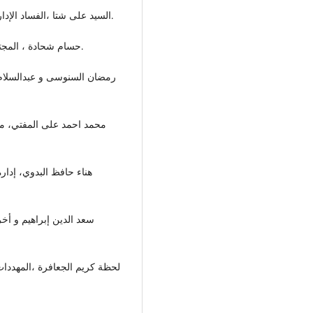
-السيد على شتا ،الفساد الإداري ومجتمع المستقبل ،المطبعة المصرية ، القاهرة ،1999.
-حسام شحادة ، المجتمع المدني ، بيت المواطن للنشر و التوزيع ،دمشق،2015.