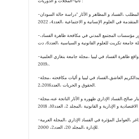
ثانيا-المجلات و الدوريات :
-إبراهيم عبد اللطيف عبد المطلب ،الفساد و المظاهر و الأثار "دراسة حالة السودان
-اسراء علاء الدين نوري، دور مؤسسات المجتمع المدني في مكافحة ظاهرة الفساد،
-أشرف عبد السلام الفيتوري، واقع ظاهرة الفساد في ليبيا ،مجلة جامعة بنغازي العلمية
،2019.
-البشير على الكوت و على عبدالكريم العاشق،الفساد في ليبيا و أليات مكافحته ،مجلة
الحقوق و الحريات ،العدد2،2016.
-الصديق مفتاح البكوشو سافينار صالح،الفساد الإداري ظهوره و الأثار الناتجة عنه،مجلة
-الهام الشهابي و منقد محمد داغر ،العوامل المؤثرة في الفساد الإداري ،المجلة العربية
للإدارة ،المجلد 20، العدد2، 2000.