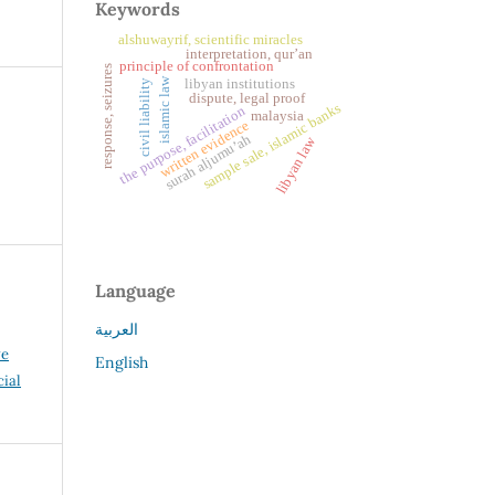
Keywords
alshuwayrif, scientific miracles
interpretation, qur’an
principle of confrontation
response, seizures
islamic law
libyan institutions
civil liability
dispute, legal proof
sample sale, islamic banks
the purpose, facilitation
malaysia
written evidence
surah aljumu’ah
libyan law
Language
العربية
ve
English
ial