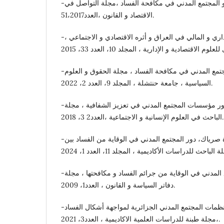
-الويزة نجار ،دور الإعلام و المجتمع المدني في مكافحة الفساد ،مجلة التواصل في
الاقتصاد و القانون ،العدد51،2017.
-تغريد داود سليمان ،الفساد الإداري و المالي في العراق و أثره الاقتصادي و الاجتماعي ،
-حياة عمراوي ،دور المجتمع المدني في مكافحة الفساد ، مجلة الحقوق و العلوم
السياسية ، جامعة حنتشلة ، المجلد 9، العدد 2، 2022.
-خير الله سبهان الجبورى، دور مؤسسات المجتمع المدني في تعزيز الشفافية ، مجلة
الباحث في العلوم الإنسانية و الاجتماعية ،العدد2 3، 2018.
-رفيق بن حصير و مسعودة صرياك، دور المجتمع المدني في الوقاية من الفساد بين
-رضا هميسي، دور المجتمع المدني في الوقاية من جرائم الفساد و مكافحتها ، مجلة
دفاتر السياسة و القانون ، العدد1، 2009.
-سعيد زيوش، أي دور لمنظمات المجتمع المدني الجزائرية لمواجهة أشكال الفساد
،مجلة طبنة للدراسات العلمية الاكاديمية ، العدد3، 2021.