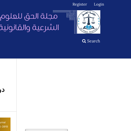
Register
Login
Search
دو