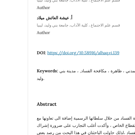
قسم علم الاجتماع ، كلية الآداب، جامعة بني وليد، ليبيا
Author
أ. عيشة العائش ميلاد
قسم علم الاجتماع ، كلية الآداب، جامعة بني وليد، ليبيا
Author
DOI:
https://doi.org/10.58916/alhaq.vi.139
دني ، ظاهرة ، مكافحة الفساد, ، مدينة بني
Keywords:
وليد.
Abstract
الفساد من خلال سلطاتها الرسمية إضافة الى تعاونها مع
القطاع الخاص ، وأكدت أغلب التجارب على ضرورة إشراك
فساد ،لذلك حاولت الباحثتان في هذا البحث من رصد بعض