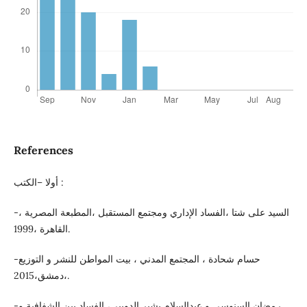
References
أولا –الكتب :
-السيد على شتا ،الفساد الإداري ومجتمع المستقبل ،المطبعة المصرية ،
القاهرة ،1999.
-حسام شحادة ، المجتمع المدني ، بيت المواطن للنشر و التوزيع
،دمشق،2015.
-رمضان السنوسى و عبدالسلام بشير الدويبي، الفساد بين الشفافية و