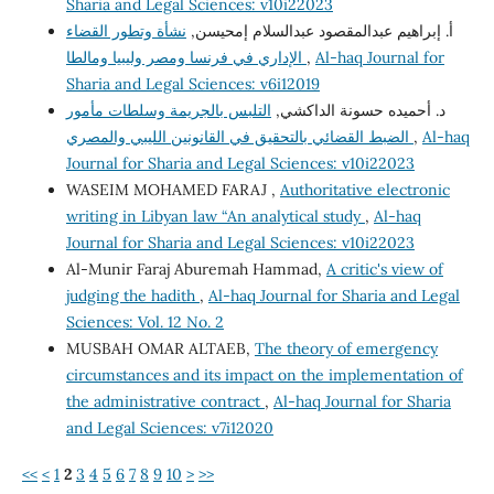
Sharia and Legal Sciences: v10i22023
أ. إبراهيم عبدالمقصود عبدالسلام إمحيسن,
نشأة وتطور القضاء
Al-haq Journal for
,
الإداري في فرنسا ومصر وليبيا ومالطا
Sharia and Legal Sciences: v6i12019
د. أحميده حسونة الداكشي,
التلبس بالجريمة وسلطات مأمور
Al-haq
,
الضبط القضائي بالتحقيق في القانونين الليبي والمصري
Journal for Sharia and Legal Sciences: v10i22023
WASEIM MOHAMED FARAJ ,
Authoritative electronic
writing in Libyan law “An analytical study
,
Al-haq
Journal for Sharia and Legal Sciences: v10i22023
Al-Munir Faraj Aburemah Hammad,
A critic's view of
judging the hadith
,
Al-haq Journal for Sharia and Legal
Sciences: Vol. 12 No. 2
MUSBAH OMAR ALTAEB,
The theory of emergency
circumstances and its impact on the implementation of
the administrative contract
,
Al-haq Journal for Sharia
and Legal Sciences: v7i12020
<<
<
1
2
3
4
5
6
7
8
9
10
>
>>