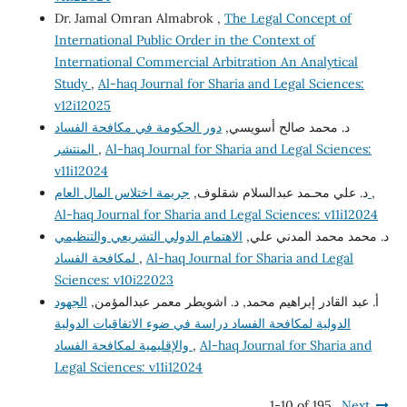
Dr. Jamal Omran Almabrok ,
The Legal Concept of
International Public Order in the Context of
International Commercial Arbitration An Analytical
Study
,
Al-haq Journal for Sharia and Legal Sciences:
v12i12025
د. محمد صالح أسويسي,
دور الحكومة في مكافحة الفساد
Al-haq Journal for Sharia and Legal Sciences:
,
المنتشر
v11i12024
,
جريمة اختلاس المال العام
د. علي محـمد عبدالسلام شقلوف,
Al-haq Journal for Sharia and Legal Sciences: v11i12024
د. محمد محمد المدني علي,
الاهتمام الدولي التشريعي والتنظيمي
Al-haq Journal for Sharia and Legal
,
لمكافحة الفساد
Sciences: v10i22023
أ. عبد القادر إبراهيم محمد, د. اشويطر معمر عبدالمؤمن,
الجهود
الدولية لمكافحة الفساد دراسة في ضوء الاتفاقيات الدولية
Al-haq Journal for Sharia and
,
والإقليمية لمكافحة الفساد
Legal Sciences: v11i12024
1-10 of 195
Next