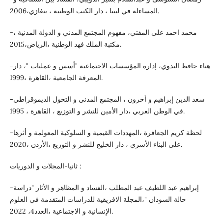
المساءلة في ليبيا ، دار الكتب الوطنية ، بنغازي،2006.
-محمد احمد على المفتي، مفهوم المجتمع المدني و الدولة المدنية ،
مكتبة الملك فهد الوطنية ،الرياض،2015.
-هناء حافظ البدوي، إدارة المؤسسات الاجتماعية "أسس و عمليات "، دار
المعرفة الجامعية ،القاهرة ،1999.
-سعد الدين إبراهيم و أخرون ، المجتمع المدني و التحول الديموقراطي
في الوطن العربي ،دار الأمين للنشر و التوزيع ، القاهرة ، 1995.
-لحظة كريم الجعافرة ،المهددات القيمية و السلوكية المعولمة و أثرها
على البناء الأسري ، دار الخليج للنشر و التوزيع ،الأردن ،2020.
ثانيا-المجلات و الدوريات :
-إبراهيم عبد اللطيف عبد المطلب ،الفساد و المظاهر و الأثار "دراسة
حالة السودان "،المجلة الافريقية للدراسات المتقدمة في العلوم
الإنسانية و الاجتماعية ،العدد4، 2022.