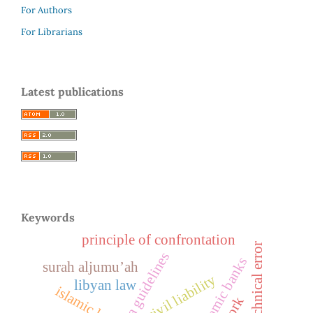
For Authors
For Librarians
Latest publications
Keywords
principle of confrontation
technical error
surah aljumu’ah
civil liability
libyan law
islamic law