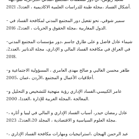
أشكال الفساد ،مجلة طبنة للدراسات العلمية الاكاديمية ، العدد3، 2021.
- سمير شوقي، نحو تفعيل دور المجتمع المدني لمكافحة الفساد في
الدول المغاربية ،مجلة الحقوق و الحريات ، العدد2، 2016.
-شيماء عادل فاضل و على طارق جاسم ،دور مؤسسات المجتمع المدني
في العراق في مكافحة الفساد المالي و الإداري، مجلة الدنانير ،العدد2،
2018.
-طاهر محسن الغالبي و صالح مهدى العامري ، المسؤولية الاجتماعية و
أخلاقيات الأعمال و المجتمع ،الأردن ،عمان ،2005.
-عامر الكبيسي،الفساد الإداري رؤية منهجية للتشخيص و التحليل و
المعالجة ،المجلة العربية للإدارة ،العدد1، 2000.
-عادل رمضان حيدر، أسباب الفساد الإداري و المالي في ليبيا و أثاره ،
مجلة العلوم السياسية و الاقتصادية ، المجلد 20،العدد2، 2023.
-عبد الرحمن الهيجان ،استراتيجيات ومهارات مكافحة الفساد الإداري ،