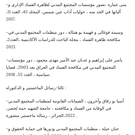
-منى عمارة ،تصور مؤسسات المجتمع المدني لظاهرة الفساد الإداري و
ألياتها في الحد منه ، حوليات أداب عين شمس، المجلد 45، العدد 11،
2017.
-وسيمة فوغالى و فهيمة بو هنتالة ، دور منظمات المجتمع المدني في
مكافحة ظاهرة الفساد ، مجلة الباحث للدراسات الأكاديمية ،العدد2،
2021.
-ياسر على إبراهيم و عدنان عبد الأمير مهدى محمود ، دور مؤسسات
المجتمع المدني في مكافحة الفساد في العراق بعد 2003، قضايا
سياسية ، العدد 55، 2018.
ثالثا-رسائل الماجستير و الدكتوراه :
-أسيا بو زقاق وأخرون ، الضمانات القانونية لمنظمات المجتمع المدني
في الوقاية من الفساد و مكافحته ، جامعة الشهيد حمة لخضر،
2022،الجزائر ، رسالة ماجستير منشورة .
-حنان حيلة ، منظمات المجتمع المدني ودورها في حماية الحقوق و