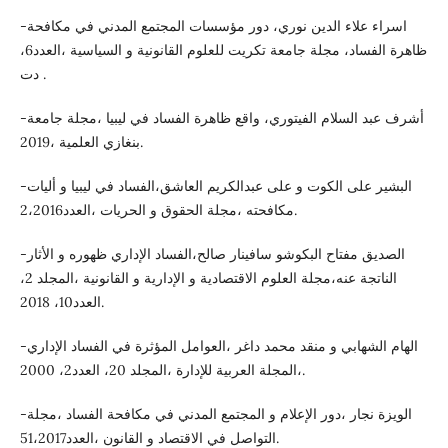
-اسراء علاء الدين نوري، دور مؤسسات المجتمع المدني في مكافحة
ظاهرة الفساد، مجلة جامعة تكريت للعلوم القانونية و السياسية ،العدد6،
دت .
-أشرف عبد السلام الفيتوري، واقع ظاهرة الفساد في ليبيا ،مجلة جامعة
بنغازي العلمية ،2019.
-البشير على الكوت و على عبدالكريم العاشق،الفساد في ليبيا و أليات
مكافحته ،مجلة الحقوق و الحريات ،العدد2،2016.
-الصديق مفتاح البكوشو سافينار صالح،الفساد الإداري ظهوره و الأثار
الناتجة عنه،مجلة العلوم الاقتصادية و الإدارية و القانونية ،المجلد 2،
العدد10، 2018.
-الهام الشهابي و منقد محمد داغر ،العوامل المؤثرة في الفساد الإداري
،المجلة العربية للإدارة ،المجلد 20، العدد2، 2000.
-الويزة نجار ،دور الإعلام و المجتمع المدني في مكافحة الفساد ،مجلة
التواصل في الاقتصاد و القانون ،العدد51،2017.