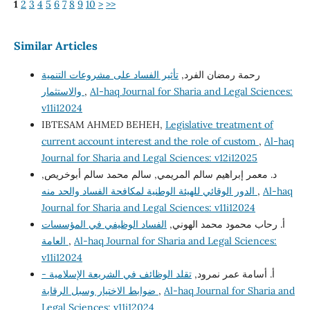
1
2
3
4
5
6
7
8
9
10
>
>>
Similar Articles
رحمة رمضان الفرد,
تأثير الفساد على مشروعات التنمية
Al-haq Journal for Sharia and Legal Sciences:
,
والاستثمار
v11i12024
IBTESAM AHMED BEHEH,
Legislative treatment of
current account interest and the role of custom
,
Al-haq
Journal for Sharia and Legal Sciences: v12i12025
د. معمر إبراهيم سالم المريمي, سالم محمد سالم أبوخريص,
Al-haq
,
الدور الوقائي للهيئة الوطنية لمكافحة الفساد والحد منه
Journal for Sharia and Legal Sciences: v11i12024
أ. رحاب محمود محمد الهوني,
الفساد الوظيفي في المؤسسات
Al-haq Journal for Sharia and Legal Sciences:
,
العامة
v11i12024
أ. أسامة عمر نمرود,
تقلد الوظائف في الشريعة الإسلامية -
Al-haq Journal for Sharia and
,
ضوابط الاختيار وسبل الرقابة
Legal Sciences: v11i12024