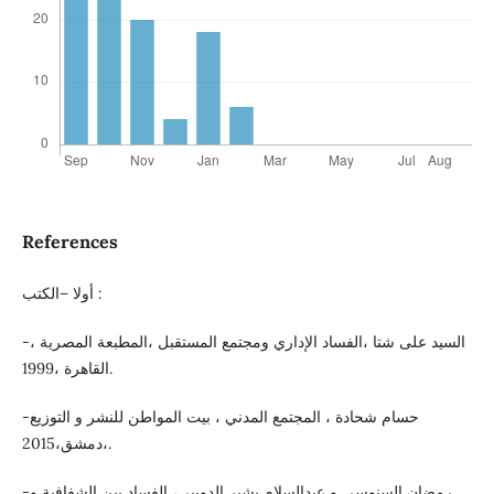
References
أولا –الكتب :
-السيد على شتا ،الفساد الإداري ومجتمع المستقبل ،المطبعة المصرية ،
القاهرة ،1999.
-حسام شحادة ، المجتمع المدني ، بيت المواطن للنشر و التوزيع
،دمشق،2015.
-رمضان السنوسى و عبدالسلام بشير الدويبي، الفساد بين الشفافية و