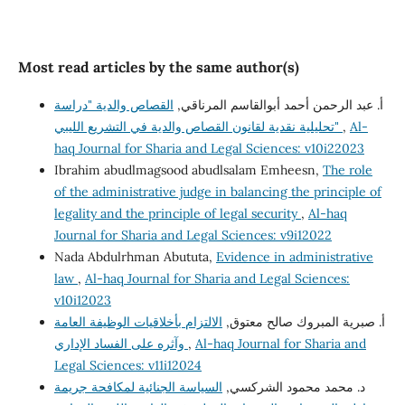
Most read articles by the same author(s)
أ. عبد الرحمن أحمد أبوالقاسم المرناقي,
القصاص والدية "دراسة
Al-
,
تحليلية نقدية لقانون القصاص والدية في التشريع الليبي"
haq Journal for Sharia and Legal Sciences: v10i22023
Ibrahim abudlmagsood abudlsalam Emheesn,
The role
of the administrative judge in balancing the principle of
legality and the principle of legal security
,
Al-haq
Journal for Sharia and Legal Sciences: v9i12022
Nada Abdulrhman Abututa,
Evidence in administrative
law
,
Al-haq Journal for Sharia and Legal Sciences:
v10i12023
أ‌. صبرية المبروك صالح معتوق,
الالتزام بأخلاقيات الوظيفة العامة
Al-haq Journal for Sharia and
,
وآثره على الفساد الإداري
Legal Sciences: v11i12024
د. محمد محمود الشركسي,
السياسة الجنائية لمكافحة جريمة