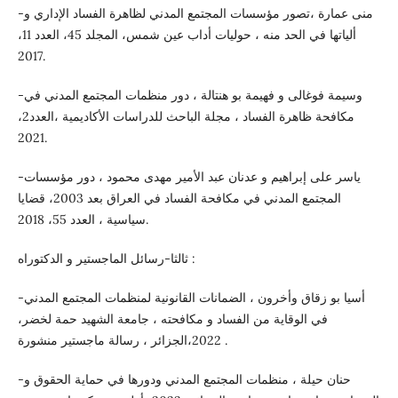
-منى عمارة ،تصور مؤسسات المجتمع المدني لظاهرة الفساد الإداري و
ألياتها في الحد منه ، حوليات أداب عين شمس، المجلد 45، العدد 11،
2017.
-وسيمة فوغالى و فهيمة بو هنتالة ، دور منظمات المجتمع المدني في
مكافحة ظاهرة الفساد ، مجلة الباحث للدراسات الأكاديمية ،العدد2،
2021.
-ياسر على إبراهيم و عدنان عبد الأمير مهدى محمود ، دور مؤسسات
المجتمع المدني في مكافحة الفساد في العراق بعد 2003، قضايا
سياسية ، العدد 55، 2018.
ثالثا-رسائل الماجستير و الدكتوراه :
-أسيا بو زقاق وأخرون ، الضمانات القانونية لمنظمات المجتمع المدني
في الوقاية من الفساد و مكافحته ، جامعة الشهيد حمة لخضر،
2022،الجزائر ، رسالة ماجستير منشورة .
-حنان حيلة ، منظمات المجتمع المدني ودورها في حماية الحقوق و