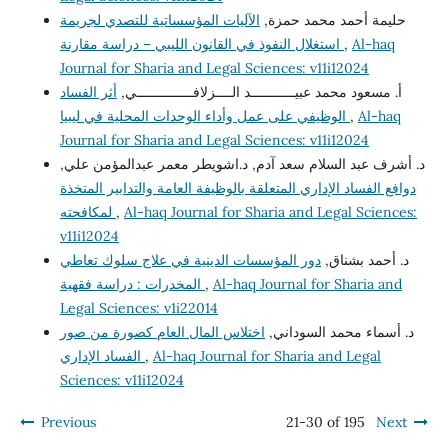
حليمة أحمد محمد حمزة,
الآليات المؤسساتية للتصدي لجريمة
Al-haq
,
استغلال النفوذ في القانون الليبي – دراسة مقارنة
Journal for Sharia and Legal Sciences: v11i12024
أ. مسعود محمد عبيـــــــــــد الــــزلافــــــــــــــي,
أثر الفساد
Al-haq
,
الوظيفي على عمل وأداء الوحدات المحلية في ليبيا
Journal for Sharia and Legal Sciences: v11i12024
د. أشرف عبد السلام سعد آدم, د.اشويطر معمر عبدالمؤمن علي,
دوافع الفساد الإداري المتعلقة بالوظيفة العامة والتدابير المتخذة
Al-haq Journal for Sharia and Legal Sciences:
,
لمكافحته
v11i12024
د. أحمد بشناق,
دور المؤسسات الدينية في علاج سلوك تعاطي
Al-haq Journal for Sharia and
,
المخدرات : دراسة فقهية
Legal Sciences: v1i22014
د. أسماء محمد السوداني,
اختلاس المال العام كصورة من صور
Al-haq Journal for Sharia and Legal
,
الفساد الإداري
Sciences: v11i12024
Previous
21-30 of 195
Next