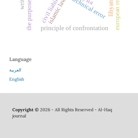
civil liability
technical error
islamic law
principle of confrontation
Language
العربية
English
Copyright ©
2026 - All Rights Reserved - Al-Haq
journal