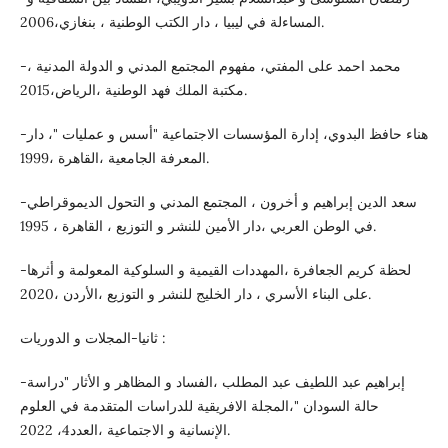
المساءلة في ليبيا ، دار الكتب الوطنية ، بنغازي،2006.
-محمد احمد على المفتي، مفهوم المجتمع المدني و الدولة المدنية ،
مكتبة الملك فهد الوطنية ،الرياض،2015.
-هناء حافظ البدوي، إدارة المؤسسات الاجتماعية "أسس و عمليات "، دار
المعرفة الجامعية ،القاهرة ،1999.
-سعد الدين إبراهيم و أخرون ، المجتمع المدني و التحول الديموقراطي
في الوطن العربي ،دار الأمين للنشر و التوزيع ، القاهرة ، 1995.
-لحظة كريم الجعافرة ،المهددات القيمية و السلوكية المعولمة و أثرها
على البناء الأسري ، دار الخليج للنشر و التوزيع ،الأردن ،2020.
ثانيا-المجلات و الدوريات :
-إبراهيم عبد اللطيف عبد المطلب ،الفساد و المظاهر و الأثار "دراسة
حالة السودان "،المجلة الافريقية للدراسات المتقدمة في العلوم
الإنسانية و الاجتماعية ،العدد4، 2022.