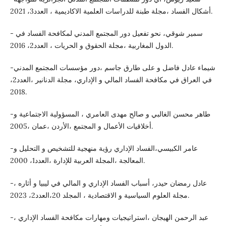
أشكال الفساد ،مجلة طبنة للدراسات العلمية الاكاديمية ، العدد3، 2021.
- سمير شوقي، نحو تفعيل دور المجتمع المدني لمكافحة الفساد في
الدول المغاربية ،مجلة الحقوق و الحريات ، العدد2، 2016.
-شيماء عادل فاضل و على طارق جاسم ،دور مؤسسات المجتمع المدني
في العراق في مكافحة الفساد المالي و الإداري، مجلة الدنانير ،العدد2،
2018.
-طاهر محسن الغالبي و صالح مهدى العامري ، المسؤولية الاجتماعية و
أخلاقيات الأعمال و المجتمع ،الأردن ،عمان ،2005.
-عامر الكبيسي،الفساد الإداري رؤية منهجية للتشخيص و التحليل و
المعالجة ،المجلة العربية للإدارة ،العدد1، 2000.
-عادل رمضان حيدر، أسباب الفساد الإداري و المالي في ليبيا و أثاره ،
مجلة العلوم السياسية و الاقتصادية ، المجلد 20،العدد2، 2023.
-عبد الرحمن الهيجان ،استراتيجيات ومهارات مكافحة الفساد الإداري ،