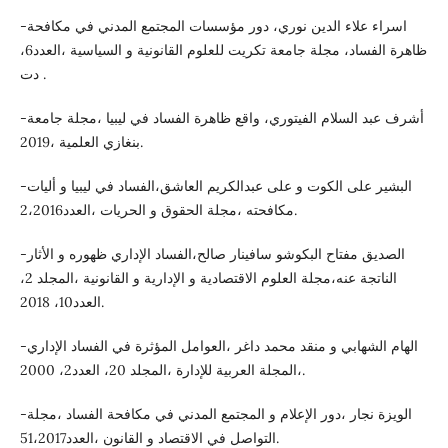
-اسراء علاء الدين نوري، دور مؤسسات المجتمع المدني في مكافحة
ظاهرة الفساد، مجلة جامعة تكريت للعلوم القانونية و السياسية ،العدد6،
دت .
-أشرف عبد السلام الفيتوري، واقع ظاهرة الفساد في ليبيا ،مجلة جامعة
بنغازي العلمية ،2019.
-البشير على الكوت و على عبدالكريم العاشق،الفساد في ليبيا و أليات
مكافحته ،مجلة الحقوق و الحريات ،العدد2،2016.
-الصديق مفتاح البكوشو سافينار صالح،الفساد الإداري ظهوره و الأثار
الناتجة عنه،مجلة العلوم الاقتصادية و الإدارية و القانونية ،المجلد 2،
العدد10، 2018.
-الهام الشهابي و منقد محمد داغر ،العوامل المؤثرة في الفساد الإداري
،المجلة العربية للإدارة ،المجلد 20، العدد2، 2000.
-الويزة نجار ،دور الإعلام و المجتمع المدني في مكافحة الفساد ،مجلة
التواصل في الاقتصاد و القانون ،العدد51،2017.