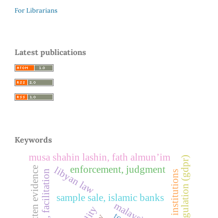
For Librarians
Latest publications
Keywords
musa shahin lashin, fath almun’im
european regulation (gdpr)
enforcement, judgment
libyan law
written evidence
the purpose, facilitation
libyan institutions
sample sale, islamic banks
malaysia