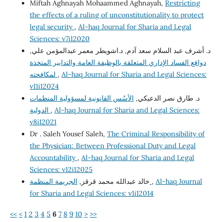
Miftah Aghnayah Mohaammed Aghnayah,
Restricting
the effects of a ruling of unconstitutionality to protect
legal security
,
Al-haq Journal for Sharia and Legal
Sciences: v7i12020
د. أشرف عبد السلام سعد آدم, د.اشويطر معمر عبدالمؤمن علي,
دوافع الفساد الإداري المتعلقة بالوظيفة العامة والتدابير المتخذة
Al-haq Journal for Sharia and Legal Sciences:
,
لمكافحته
v11i12024
د. طارق نصر الدعيكي,
الأسُس القانونية لمسؤولية المنظمات
Al-haq Journal for Sharia and Legal Sciences:
,
الدولية
v8i12021
Dr . Saleh Yousef Saleh,
The Criminal Responsibility of
the Physician: Between Professional Duty and Legal
Accountability
,
Al-haq Journal for Sharia and Legal
Sciences: v12i12025
Al-haq Journal
,
الجريمة المنظمة
خالد عبدالله محمد قرقز,
for Sharia and Legal Sciences: v1i12014
<<
<
1
2
3
4
5
6
7
8
9
10
>
>>