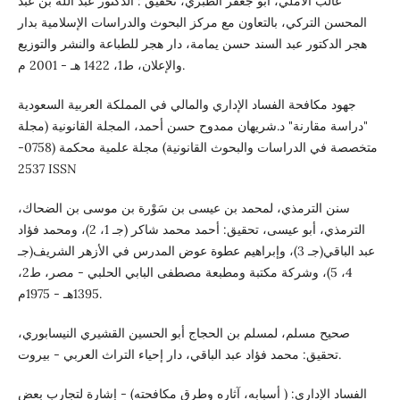
غالب الآملي، أبو جعفر الطبري، تحقيق : الدكتور عبد الله بن عبد
المحسن التركي، بالتعاون مع مركز البحوث والدراسات الإسلامية بدار
هجر الدكتور عبد السند حسن يمامة، دار هجر للطباعة والنشر والتوزيع
والإعلان، ط1، 1422 هـ - 2001 م.
جهود مكافحة الفساد الإداري والمالي في المملكة العربية السعودية
"دراسة مقارنة" د.شريهان ممدوح حسن أحمد، المجلة القانونية (مجلة
متخصصة في الدراسات والبحوث القانونية) مجلة علمية محكمة (0758-
2537 ISSN
سنن الترمذي، لمحمد بن عيسى بن سَوْرة بن موسى بن الضحاك،
الترمذي، أبو عيسى، تحقيق: أحمد محمد شاكر (جـ 1، 2)، ومحمد فؤاد
عبد الباقي(جـ 3)، وإبراهيم عطوة عوض المدرس في الأزهر الشريف(جـ
4، 5)، وشركة مكتبة ومطبعة مصطفى البابي الحلبي - مصر، ط2،
1395هـ - 1975م.
صحيح مسلم، لمسلم بن الحجاج أبو الحسين القشيري النيسابوري،
تحقيق: محمد فؤاد عبد الباقي، دار إحياء التراث العربي - بيروت.
الفساد الإداري: ( أسبابه، آثاره وطرق مكافحته) - إشارة لتجارب بعض