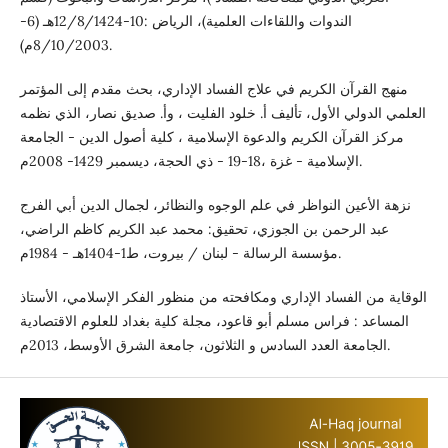
الندوات واللقاءات العلمية)، الرياض :10-12/8/1424هـ (6-
8/10/2003م).
منهج القرآن الكريم في علاج الفساد الإداري، بحث مقدم إلى المؤتمر
العلمي الدولي الأول، تأليف أ. خلود الفليت ، وأ. صديق نصار، الذي نظمه
مركز القرآن الكريم والدعوة الإسلامية ، كلية أصول الدين - الجامعة
الإسلامية - غزة ،18-19 - ذي الحجة، ديسمبر 1429- 2008م.
نزهة الأعين النواظر في علم الوجوه والنظائر، لجمال الدين أبي الفرج
عبد الرحمن بن الجوزي، تحقيق: محمد عبد الكريم كاظم الراضي،
مؤسسة الرسالة - لبنان / بيروت، ط1-1404هـ - 1984م.
الوقاية من الفساد الإداري ومكافحته من منظور الفكر الإسلامي، الأستاذ
المساعد : فراس مسلم أبو قاعود، مجلة كلية بغداد للعلوم الاقتصادية
الجامعة العدد السادس و الثلاثون، جامعة الشرق الأوسط، 2013م.