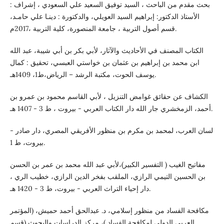
بحث مقدم من الباحث ، السيد توفيق السعيد علي السعودي ، إشراف :
الأستاذ الدكتور: إبراهيم السيد العويلي، والدكتورة : دينـا علي حامـد،
قسم أصول التربية ، جامعة المنصورة، كلية التربية ،2017م.
الكتاب المصنف في الأحاديث والآثار، لأبي بكر بن أبي شيبة، عبد الله
ابن محمد بن إبراهيم بن عثمان بن خواستي العبسي، تحقيق : كمال
يوسف الحوت، مكتبة الرشد – الرياض،ط1، 1409هـ.
الكشاف عن حقائق غوامض التنزيل ، لأبي القاسم محمود بن عمرو بن
أحمد، الزمخشري جار الله دار الكتاب العربي - بيروت ، ط 3 - 1407 هـ.
لسان العرب، لمحمد بن مكرم بن منظور الأفريقي المصري، دار صادر -
بيروت، ط 1.
مفاتيح الغيب ( التفسير الكبير)،لأبي عبد الله محمد بن عمر بن الحسن
بن الحسين التيمي الرازي، الملقب بفخر الدين الرازي، خطيب الري ،
دار إحياء التراث العربي - بيروت، ط 3 - 1420 هـ.
مكافحة الفساد من منظور إسلامي، د. عبدالحق أحمد حميش، (المؤتمر
العربي الدولي لمكافحة الفساد )، مركز الدراسات والبحوث (قسم