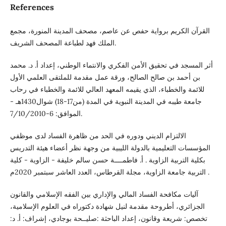
References
القرآن الكريم برواية حفص عن عاصم، مصحف المدينة المنورة، مجمع
الملك فهد لطباعة المصحف الشريف.
أثر المسجد في تحقيق الأمن الفكري والانتماء الوطني، إعداد أ. د. محمد
بن أحمد بن صالح الصالح، ورقة عمل مقدمة للملتقى العلمي الأول
للائمة والخطباء، الذي يقيمه المعهد العالي للائمة والخطباء في رحاب
جامعة طيبه في المدينة النبوية في المدة (من17-18) شوال1430هـ -
الموافق: 6-7/10/2010.
الالتزام الديني ودوره في الحد من ظاهرة الفساد لدى موظفي
المؤسسات التعليمية بالدولة الليبية من وجهة نظر أعضاء هيئة التدريس
بكلية التربية الزاوية . أ. فاطمــــة حسن سالم خليفة - الزاوية - كلية
التربية جامعة الزاوية، مجلة القرطاس، العدد العاشر سبتمبر 2020م .
آلیات مكافحة الفساد المالي والإداري بین الفقه الإسلامي والقانون
الجزائري، أطروحة مقدمة لنیل شهادة دكتوراه في العلوم الإسلامیة،
تخصص: شریعة وقانون، إعداد الباحثة :صلیــحة بوجادي، إشراف: أ. د: