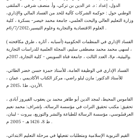
الدول، إعداد : د. عز الدين بن تركي، وأ. منصف شرفي ، الملتقى
الوطني حول : حوكمة الشركات كآلية للحد من الفساد المالي والإداري،
وزارة التعليم العالي والبحث العلمي، جامعة محمد خيصر- بسكرة ، كلية
العلوم الاقتصادية والتجارية وعلوم التيسير،6/7/2012م .
الفساد الإداري في المنظمات الحكومية (أسبابه ، آثاره ، طرق مكافحته )
، لسهى محمد محمد مصطفى سليم، المجلة العلمية للدراسات التجارية
والبيئية، م8، العدد الثالث ، جامعة قناة السويس - كلية التجارة، 2017م.
الفساد الإداري في الوظيفة العامة، للأستاذ حمزة حسن خضر الطائي،
للأستاذ الدكتور: مازن ليلو راضي، مركز الكتاب الأكاديمي ، عمان ،
الأردن، ط1 ،2015 م.
القاموس المحيط، لمجد الدين أبو طاهر محمد بن يعقوب الفيروز آبادى ،
تحقيق: مكتب تحقيق التراث في مؤسسة الرسالة، بإشراف: محمد نعيم
العرقسُوسي، مؤسسة الرسالة للطباعة والنشر والتوزيع، بيروت - لبنان،
ط 8، 1426 هـ - 2005 م .
القيم التربوية الإسلامية ومتطلبات تفعيلها في مرحلة التعليم الابتدائي،