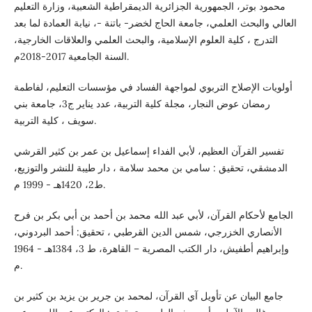
محمود بوتر، الجمهوریة الجزائریة الدیمقراطیة الشعبیة، وزارة التعلیم
العالي والبحث العلمي، جامعة الحاج لخضر- باتنة -، نیابة العمادة لما بعد
التدرج ، كلیة العلوم الإسلامیة، والبحث العلمي والعلاقات الخارجیة،
السنة الجامعیة 2017-2018م.
أولويات الإصلاح التربوي لمواجهة الفساد في مؤسسات التعليم، لفاطمة
رمضان عوض النجار، مجلة كلية التربية، عدد يناير ج3، جامعة بني
سويف ، كلية التربية.
تفسير القرآن العظيم، لأبي الفداء إسماعيل بن عمر بن كثير القرشي
الدمشقي، تحقيق : سامي بن محمد سلامة ، دار طيبة للنشر والتوزيع،
ط2، 1420هـ - 1999 م.
الجامع لأحكام القرآن، لأبي عبد الله محمد بن أحمد بن أبي بكر بن فرح
الأنصاري الخزرجي، شمس الدين القرطبي ، تحقيق: أحمد البردوني،
وإبراهيم أطفيش، دار الكتب المصرية – القاهرة، ط 3، 1384هـ - 1964
م.
جامع البيان عن تأويل آي القرآن، لمحمد بن جرير بن يزيد بن كثير بن