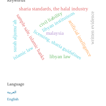
Keywords
sharia standards, the halal industry
libyan institutions
civil liability
written evidence
sample sale, islamic banks
artificial intelligence
surah aljumu’ah
licensing, sharia guidelines
malaysia
islamic law
libyan law
Language
العربية
English