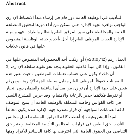
Abstract
للتأديب في الوظيفة العامة دور هام في إرساء مبدأ الانضباط الإداري
الواجب توافره لجهة الإدارة حتى تتمكن من أداء دورها لتحقيق المصلحة
العامة والمحافظة على سير المرفق العام بانتظام واطراد ، فهو وسيلة
الإدارة العقاب الموظف العام إذا أخل بأحد واجباته الوظيفية المنصوص
عليها في قانون علاقات
العمل رقم (2010/12م) أو ارتكب أحد المحظورات المنصوص عليها في
القانون . وإذا كان مبدأ فاعلية العقوبة يتجه نحو تقوية سلطة الإدارة، إلا
أن ذلك لا يكون على حساب ضمانات الموظفين ، حيث تعتبر هذه
الضمانات حقوقاً للموظف العام مقابل سلطة الجهة الإدارية ، ومن ثم
يتعين على جهة الإدارة أن توازن بين مبدأي الفاعلية والضمان دون انحياز
أو تفريط فكلاهما جدير بالرعاية والاهتمام، وقد حرص المشرع اللبيبي
في كافة القوانين وخاصة المتعلقة بالوظيفة العامة أن يمنح الموظف
كافة الضمانات المواجهة أي قرار تصدره جهة الإدارة ضده يكون مخالفاً
لمبدأ المشروعية ، إذ أعطت كافة القوانين المنظمة لعمل مجالس
التأديب حق الطعن في قرارات المجالس التأديبية المختلفة. ويعتبر حق
التقاضي من الحقوق العامة التي اعترفت بها كافة الدساتير للأفراد ومنها