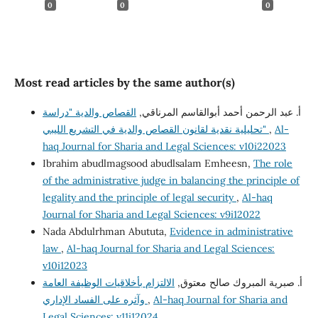
0
0
0
Most read articles by the same author(s)
أ. عبد الرحمن أحمد أبوالقاسم المرناقي,
القصاص والدية "دراسة
تحليلية نقدية لقانون القصاص والدية في التشريع الليبي"
,
Al-
haq Journal for Sharia and Legal Sciences: v10i22023
Ibrahim abudlmagsood abudlsalam Emheesn,
The role
of the administrative judge in balancing the principle of
legality and the principle of legal security
,
Al-haq
Journal for Sharia and Legal Sciences: v9i12022
Nada Abdulrhman Abututa,
Evidence in administrative
law
,
Al-haq Journal for Sharia and Legal Sciences:
v10i12023
أ‌. صبرية المبروك صالح معتوق,
الالتزام بأخلاقيات الوظيفة العامة
وآثره على الفساد الإداري
,
Al-haq Journal for Sharia and
Legal Sciences: v11i12024