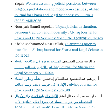
Yaqah,
Women assuming judicial positions: between
religious prohibitions and modern necessities
,
Al-haq
Journal for Sharia and Legal Sciences: Vol. 13 No. 1
(2026): v13i12026
Nouriyah Hamdi Aqeelah,
Libyan judicial declaration:
between tradition and modernity
,
Al-haq Journal for
Sharia and Legal Sciences: Vol. 13 No. 1 (2026): v13i12026
Khalid Mohammed Nasr Dallah,
Guarantees prior to
discipline
,
Al-haq Journal for Sharia and Legal Sciences:
v10i12023
د. الزينة سعيد الغضيوي,
المسجد ودوره في مكافحة الفساد
الإداري في المؤسسات
,
Al-haq Journal for Sharia and
Legal Sciences: v11i12024
أ. إبراهيم عبدالمقصود عبدالسلام إمحيسن,
نشأة وتطور القضاء
الإداري في فرنسا ومصر وليبيا ومالطا
,
Al-haq Journal for
Sharia and Legal Sciences: v6i12019
أ.د . جارد محمد, أ.د محتال آمنة,
الآليات الدولية لاسترجاع الأموال
المتحصلة من جرائم الفساد في ضوء أحكام اتفاقية الأمم
المتحدة لمكافحة الفساد لسنة 2003.
,
Al-haq Journal for