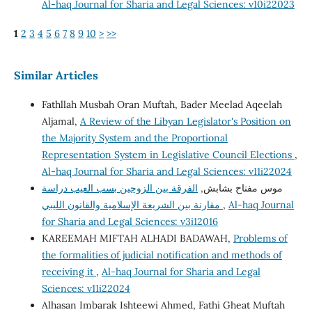
Al-haq Journal for Sharia and Legal Sciences: v10i22023
1
2
3
4
5
6
7
8
9
10
>
>>
Similar Articles
Fathllah Musbah Oran Muftah, Bader Meelad Aqeelah
Aljamal,
A Review of the Libyan Legislator's Position on
the Majority System and the Proportional
Representation System in Legislative Council Elections
,
Al-haq Journal for Sharia and Legal Sciences: v11i22024
موس مفتاح بشابش,
الفرقة بين الزوجين بسب العيب دراسة
مقارنة بين الشريعة الإسلامية والقانون الليبي
,
Al-haq Journal
for Sharia and Legal Sciences: v3i12016
KAREEMAH MIFTAH ALHADI BADAWAH,
Problems of
the formalities of judicial notification and methods of
receiving it
,
Al-haq Journal for Sharia and Legal
Sciences: v11i22024
Alhasan Imbarak Ishteewi Ahmed, Fathi Gheat Muftah