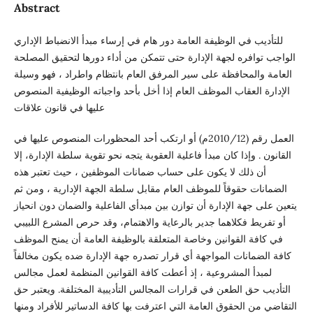
Abstract
للتأديب في الوظيفة العامة دور هام في إرساء مبدأ الانضباط الإداري
الواجب توافره لجهة الإدارة حتى تتمكن من أداء دورها لتحقيق المصلحة
العامة والمحافظة على سير المرفق العام بانتظام واطراد ، فهو وسيلة
الإدارة العقاب الموظف العام إذا أخل بأحد واجباته الوظيفية المنصوص
عليها في قانون علاقات
العمل رقم (2010/12م) أو ارتكب أحد المحظورات المنصوص عليها في
القانون . وإذا كان مبدأ فاعلية العقوبة يتجه نحو تقوية سلطة الإدارة، إلا
أن ذلك لا يكون على حساب ضمانات الموظفين ، حيث تعتبر هذه
الضمانات حقوقاً للموظف العام مقابل سلطة الجهة الإدارية ، ومن ثم
يتعين على جهة الإدارة أن توازن بين مبدأي الفاعلية والضمان دون انحياز
أو تفريط فكلاهما جدير بالرعاية والاهتمام، وقد حرص المشرع اللبيبي
في كافة القوانين وخاصة المتعلقة بالوظيفة العامة أن يمنح الموظف
كافة الضمانات المواجهة أي قرار تصدره جهة الإدارة ضده يكون مخالفاً
لمبدأ المشروعية ، إذ أعطت كافة القوانين المنظمة لعمل مجالس
التأديب حق الطعن في قرارات المجالس التأديبية المختلفة. ويعتبر حق
التقاضي من الحقوق العامة التي اعترفت بها كافة الدساتير للأفراد ومنها