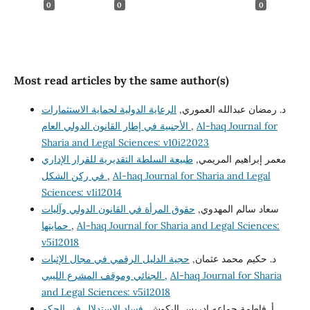
0
0
0
Most read articles by the same author(s)
د. رمضان عبدالله العموري,
الرعاية الدولية لحماية الاستثمارات
الأجنبية في إطار القانون الدولي العام
,
Al-haq Journal for
Sharia and Legal Sciences: v10i22023
معمر إبراهيم المريمي,
طبيعة السلطة التقديرية للقرار الإداري
في ركن الشكل
,
Al-haq Journal for Sharia and Legal
Sciences: v1i12014
سعاد سالم المهدوي,
حقوق المرأة في القانون الدولي وآليات
حمايتها
,
Al-haq Journal for Sharia and Legal Sciences:
v5i12018
د. حكيم محمد عثمان,
حجية الدليل الرقمي في مجال الإثبات
الجنائي وموقف المشرع الليبي
,
Al-haq Journal for Sharia
and Legal Sciences: v5i12018
أ. فاطمة جماعه إدريس البكوش,
فساد الاستدلال في الحكم