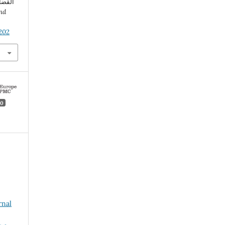
القضا
nd
.202
0
rnal