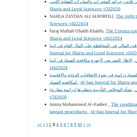
Sharia and Legal Sciences: v7i12020
NAHLA ZAYDAN ALI ALWIRFILI,
The right t
Sciences: v11i22024
Faraj Muftah Ghaith Khalifa,
The Corona epid
Sharia and Legal Sciences: v11i22024
Journal for Sharia and Legal Sciences: v11i1
غي
v11i12024
لفساد دراسة في ضوء الاتفاقيات الدولية والإقليمية
لمكافحة الفساد
,
Al-haq Journal for Sharia an
ثي
v7i12020
Amna Mohammed Al-Kasher ,
The condition
lawsuit procedures
,
Al-haq Journal for Shar
<<
<
1
2
3
4
5
6
7
8
9
10
>
>>