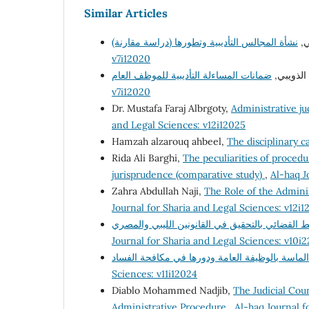
Similar Articles
ثي
v7i12020
 الذويبي
v7i12020
Dr. Mustafa Faraj Albrgoty,
Administrative ju
and Legal Sciences: v12i12025
Hamzah alzarouq ahbeel,
The disciplinary 
Rida Ali Barghi,
The peculiarities of procedu
jurisprudence (comparative study)
,
Al-haq J
Zahra Abdullah Naji,
The Role of the Adminis
Journal for Sharia and Legal Sciences: v12i1
Journal for Sharia and Legal Sciences: v10i
Sciences: v11i12024
Diablo Mohammed Nadjib,
The Judicial Coun
Administrative Procedure
,
Al-haq Journal f