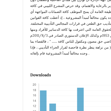
ير بالرعاية والاهتمام، وقد حرص المشرع اللبيبي في كافة
وظيفة العامة أن يمنح الموظف كافة الضمانات المواجهة أي
 يكون مخالفاً لمبدأ المشروعية ، إذ أعطت كافة القوانين
تأديب حق الطعن في قرارات المجالس التأديبية المختلفة
قوق العامة التي اعترفت بها كافة الدساتير للأفراد ومنها
الدستور الليبي الصادر في عام 1953م وكذلك الإعلان الدستوري الصادر في 2011/8/3م
اضي حق مصون ومكفول للناس كافة ....... " ، فالقضاء بما
: 33) على أن( من نزاهة ينظر نظرة فاحصة لقرار الجزاء التأديبي ، فإذا
وجده مخالفاً لمبدأ المشروعية قام بإلغائه .
Downloads