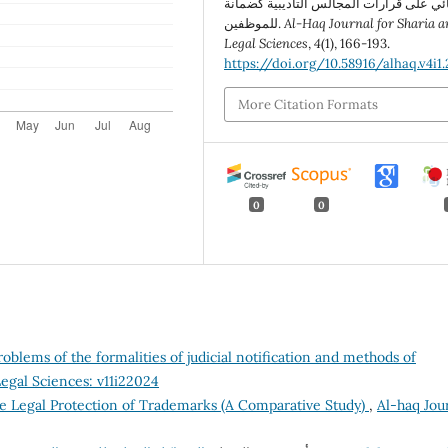
ئي على قرارات المجالس التأديبية كضمانة
للموظفين.
Al-Haq Journal for Sharia a
Legal Sciences
,
4
(1), 166-193.
https://doi.org/10.58916/alhaq.v4i1
More Citation Formats
0
0
roblems of the formalities of judicial notification and methods of
Legal Sciences: v11i22024
e Legal Protection of Trademarks (A Comparative Study)
,
Al-haq Jou