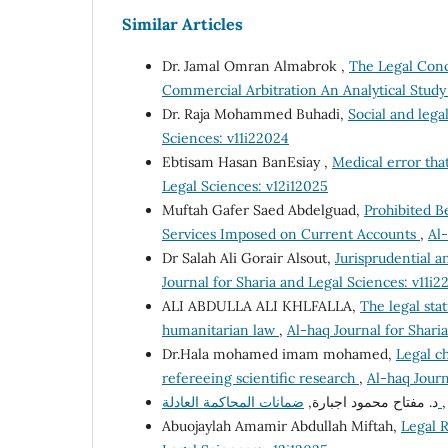
Similar Articles
Dr. Jamal Omran Almabrok ,
The Legal Conce
Commercial Arbitration An Analytical Stud
Dr. Raja Mohammed Buhadi,
Social and leg
Sciences: v11i22024
Ebtisam Hasan BanEsiay ,
Medical error that
Legal Sciences: v12i12025
Muftah Gafer Saed Abdelguad,
Prohibited B
Services Imposed on Current Accounts
,
Al-
Dr Salah Ali Gorair Alsout,
Jurisprudential an
Journal for Sharia and Legal Sciences: v11i2
ALI ABDULLA ALI KHLFALLA,
The legal sta
humanitarian law
,
Al-haq Journal for Shari
Dr.Hala mohamed imam mohamed,
Legal ch
refereeing scientific research
,
Al-haq Journ
ضمانات المحاكمة العادلة
د. مفتاح محمود اجبارة,
Abuojaylah Amamir Abdullah Miftah,
Legal R