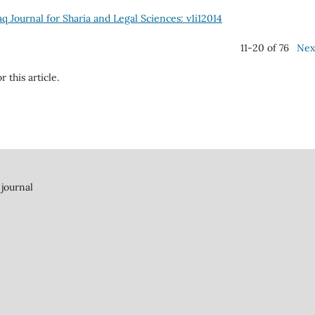
aq Journal for Sharia and Legal Sciences: v1i12014
11-20 of 76
Nex
r this article.
 journal