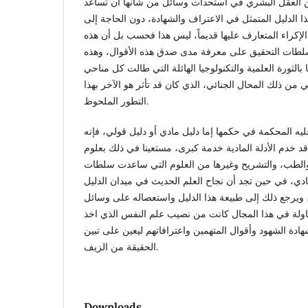
نن العقل البشري في استحداث وسائل من شأنها أن تساعد
 الدليل المتمثل في الاعتراف والشهادة، دون الحاجة إلى
لإكراء المتعارف عليها قديماً، ليس هذا فحسب بل أن هذه
سلطات التحقيق على معرفة مدى صدق هذه الأقوال، وهذه
 بالثورة العلمية والتكنولوجيا الهائلة التي طالت كل مناحي
ي من ذلك المحال الجنائي، الذي كان قد تأثر هو الآخر بهذا
التطور الملحوظ.
عليه المحكمة في حكمها إما دليل مادي أو دليل قولي، فإنه
د خدم الأدلة المادية خدمة كبرى، مستعينا في ذلك بعلوم
ة والطب، والتشريح وغيرها من العلوم التي ساعدت سلطات
ادي، في حين تجد أن نجاح العلم الحديث في ميدان الدليل
 ويرجع ذلك إلى طبيعة هذا الدليل واستعصاله على وسائل
اولة في هذا المجال كانت من نصيب علم النفس الذي اخذ
ادة الشهود وأقوال المتهمين واعترافاتهم ليعين على تبين
الحقيقة من الزيف.
Downloads