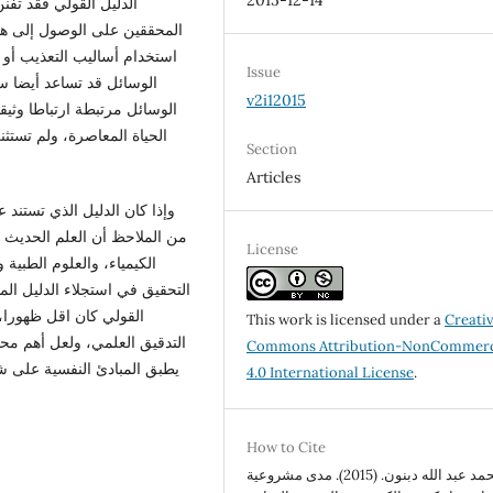
2015-12-14
الدليل القولي فقد تف
المحققين على الوصول إلى هذا
استخدام أساليب التعذيب أو ا
Issue
الوسائل قد تساعد أيضا 
v2i12015
الوسائل مرتبطة ارتباطا وثيقا
الحياة المعاصرة، ولم تستثن
Section
Articles
وإذا كان الدليل الذي تستند 
من الملاحظ أن العلم الحديث ق
License
الكيمياء، والعلوم الطبي
التحقيق في استجلاء الدليل الم
القولي كان اقل ظهورا،
This work is licensed under a
Creati
التدقيق العلمي، ولعل أهم مح
Commons Attribution-NonCommerc
يطبق المبادئ النفسية على شه
4.0 International License
.
How to Cite
محمد عبد الله دبنون. (2015). مدى مشروعية