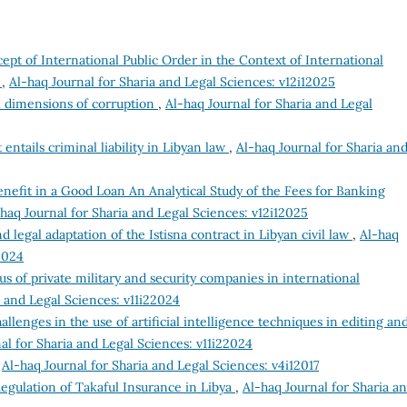
pt of International Public Order in the Context of International
y
,
Al-haq Journal for Sharia and Legal Sciences: v12i12025
al dimensions of corruption
,
Al-haq Journal for Sharia and Legal
 entails criminal liability in Libyan law
,
Al-haq Journal for Sharia an
enefit in a Good Loan An Analytical Study of the Fees for Banking
haq Journal for Sharia and Legal Sciences: v12i12025
d legal adaptation of the Istisna contract in Libyan civil law
,
Al-haq
2024
tus of private military and security companies in international
a and Legal Sciences: v11i22024
allenges in the use of artificial intelligence techniques in editing an
al for Sharia and Legal Sciences: v11i22024
,
Al-haq Journal for Sharia and Legal Sciences: v4i12017
egulation of Takaful Insurance in Libya
,
Al-haq Journal for Sharia a