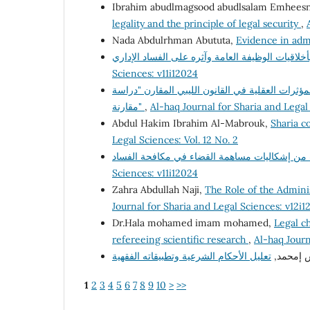
Ibrahim abudlmagsood abudlsalam Emhees
legality and the principle of legal security
,
Nada Abdulrhman Abututa,
Evidence in adm
Sciences: v11i12024
ؤثرات العقلية في القانون الليبي المقارن "دراسة
مقارنة"
,
Al-haq Journal for Sharia and Legal
Abdul Hakim Ibrahim Al-Mabrouk,
Sharia co
Legal Sciences: Vol. 12 No. 2
Sciences: v11i12024
Zahra Abdullah Naji,
The Role of the Adminis
Journal for Sharia and Legal Sciences: v12i1
Dr.Hala mohamed imam mohamed,
Legal ch
refereeing scientific research
,
Al-haq Journ
يش إمحمد
1
2
3
4
5
6
7
8
9
10
>
>>