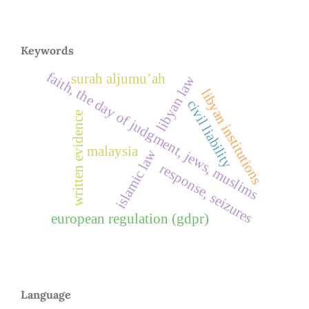
Keywords
faith, the day of judgment, jews, muslims
surah aljumu’ah
libyan law
libyan institutions
civil liability
written evidence
malaysia
islamic law
response, seizures
european regulation (gdpr)
Language