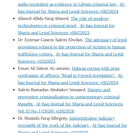
audio recording as evidence in Libyan criminal law
,
Al-
haq Journal for Sharia and Legal Sciences: v11i22024
Ahmed Alhdy Faraj Ahmed,
The role of modern
technologies in criminal proof
,
Al-haq Journal for
Sharia and Legal Sciences: v10i22023
Dr .Entesar Gasem Salem Elwdan,
The adequacy of legal
provisions related to the protection of victims in human
trafficking crimes
,
Al-haq Journal for Sharia and Legal
Sciences: v12i12025
Eman Ali Salem AL-amami,
Habeas corpus with prior
confession of offence "Read in French legislation"
,
Al-
haq Journal for Sharia and Legal Sciences: v11i22024
Salem Ramadan Abubaker Imssaed,
Danger and
preventive criminalization in contemporary criminal
thought
,
Al-haq Journal for Sharia and Legal Sciences:
Vol. 13 No. 1 (2026): v13i12026
Dr. Mustafa Faraj Albrgoty,
Administrative judiciary
oversight of the work of the judiciary
,
Al-haq Journal for
Sharia and Legal Sciences: v12i12025