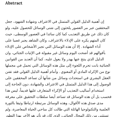
Abstract
إن أهمية الدليل القولي المتمثل في الاعتراف وشهادة الشهود، جعل
المحققين عبر مر العصور يلحثون إلى شتى الوسائل للحصول عليه، ولو
كان ذلك عن طريق التعذيب كما كان سائدا في العصور الوسطى، حيث
كان المتهم يكره على الإدلاء بالاعتراف، وكان الشاهد يجبر غصبا على
أداء الشهادة . إلا أن هذه الوسائل التي تجبر الأشخاص على الإدلاء
بأقوالهم قد أضحت اليوم وسائل غير مقبولة في الإثبات الجنائي، وان
الدليل الذي ينتج عنها يهدر ولا يعول عليه، كما أن العديد من القوانين
الجنائية بانت تحرم اللجوء إلى مثل هذه الوسائل التي تحمل في مجملها
نوع من الإكراه المادي أو المعنوي . وأمام أهمية الدليل القولي فقد تفنن
العقل البشري في استحداث وسائل من شأنها أن تساعد المحققين على
الوصول إلى هذا الدليل المتمثل في الاعتراف والشهادة، دون الحاجة إلى
استخدام أساليب التعذيب أو الإكراء المتعارف عليها قديماً، ليس هذا
فحسب بل أن هذه الوسائل قد تساعد أيضا سلطات التحقيق على معرفة
مدى صدق هذه الأقوال، وهذه الوسائل مرتبطة ارتباطا وثيقا بالثورة
العلمية والتكنولوجيا الهائلة التي طالت كل مناحي الحياة المعاصرة، ولم
تستثني من ذلك المحال الجنائي، الذي كان قد تأثر هو الآخر بهذا التطور