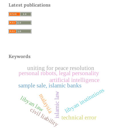
Latest publications
Keywords
uniting for peace resolution
personal robots, legal personality
artificial intelligence
sample sale, islamic banks
libyan institutions
islamic law
malaysia
libyan law
civil liability
technical error