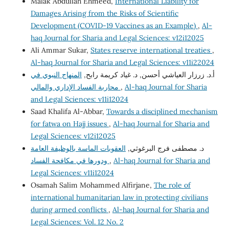
Malak Abdullah Ehmeed,
International Liability for
Damages Arising from the Risks of Scientific
Development (COVID-19 Vaccines as an Example)
,
Al-
haq Journal for Sharia and Legal Sciences: v12i12025
Ali Ammar Sukar,
States reserve international treaties
,
Al-haq Journal for Sharia and Legal Sciences: v11i22024
أ.د. زرزار العياشي أحسن, د. غياد كريمة رابح,
المنهاج النبوي في
محاربة الفساد الإداري والمالي
,
Al-haq Journal for Sharia
and Legal Sciences: v11i12024
Saad Khalifa Al-Abbar,
Towards a disciplined mechanism
for fatwa on Hajj issues
,
Al-haq Journal for Sharia and
Legal Sciences: v12i12025
د. مصطفى فرج البرغوثي,
العقوبات الماسة بالوظيفة العامة
ودورها في مكافحة الفساد
,
Al-haq Journal for Sharia and
Legal Sciences: v11i12024
Osamah Salim Mohammed Alfirjane,
The role of
international humanitarian law in protecting civilians
during armed conflicts
,
Al-haq Journal for Sharia and
Legal Sciences: Vol. 12 No. 2