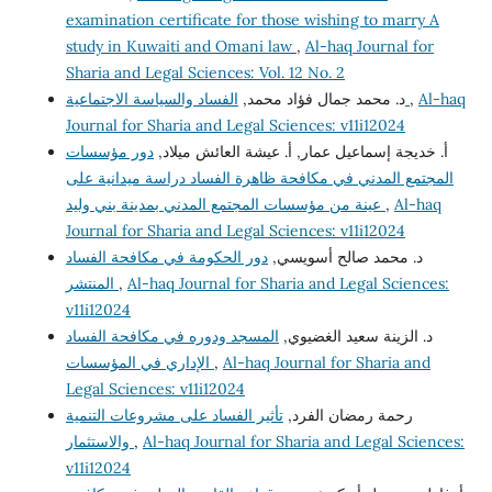
examination certificate for those wishing to marry A
study in Kuwaiti and Omani law
,
Al-haq Journal for
Sharia and Legal Sciences: Vol. 12 No. 2
د. محمد جمال فؤاد محمد,
الفساد والسياسة الاجتماعية
,
Al-haq
Journal for Sharia and Legal Sciences: v11i12024
أ. خديجة إسماعيل عمار, أ. عيشة العائش ميلاد,
دور مؤسسات
المجتمع المدني في مكافحة ظاهرة الفساد دراسة ميدانية على
عينة من مؤسسات المجتمع المدني بمدينة بني وليد
,
Al-haq
Journal for Sharia and Legal Sciences: v11i12024
د. محمد صالح أسويسي,
دور الحكومة في مكافحة الفساد
المنتشر
,
Al-haq Journal for Sharia and Legal Sciences:
v11i12024
د. الزينة سعيد الغضيوي,
المسجد ودوره في مكافحة الفساد
الإداري في المؤسسات
,
Al-haq Journal for Sharia and
Legal Sciences: v11i12024
رحمة رمضان الفرد,
تأثير الفساد على مشروعات التنمية
والاستثمار
,
Al-haq Journal for Sharia and Legal Sciences:
v11i12024