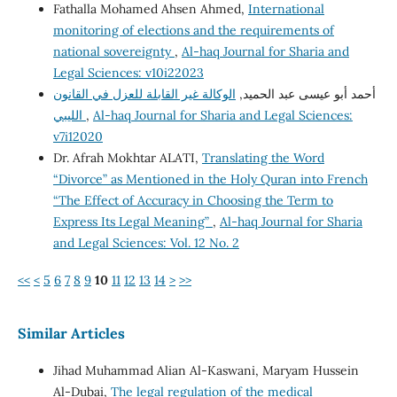
Fathalla Mohamed Ahsen Ahmed,
International
monitoring of elections and the requirements of
national sovereignty
,
Al-haq Journal for Sharia and
Legal Sciences: v10i22023
أحمد أبو عيسى عبد الحميد,
الوكالة غير القابلة للعزل في القانون
الليبي
,
Al-haq Journal for Sharia and Legal Sciences:
v7i12020
Dr. Afrah Mokhtar ALATI,
Translating the Word
“Divorce” as Mentioned in the Holy Quran into French
“The Effect of Accuracy in Choosing the Term to
Express Its Legal Meaning”
,
Al-haq Journal for Sharia
and Legal Sciences: Vol. 12 No. 2
<<
<
5
6
7
8
9
10
11
12
13
14
>
>>
Similar Articles
Jihad Muhammad Alian Al-Kaswani, Maryam Hussein
Al-Dubai,
The legal regulation of the medical