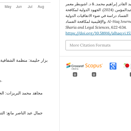
بد القادر إبراهيم محمد, & د. اشويطر معمر
عبدالمؤمن. (2024). الجهود الدولية لمكافحة
الفساد دراسة في ضوء الاتفاقيات الدولية
Al-Haq Journa
والإقليمية لمكافحة الفساد.
Sharia and Legal Sciences
, 622-634.
https://doi.org/10.58916/alhaq.vi.15
More Citation Formats
0
0
- بلال خلف السكارته: الفساد الإداري، وائل للنشر والتوزيع.