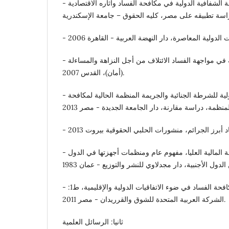
- سوزان عادلي ناشد: دور منظمة الشفافية الدولية في مكافحة الفساد وآثاره الاقتصادية
- عبير مصلح: النزاهة والشفافية في مواجهة الفساد الائتلاف من أجل النزاهة والمساءلة
(أمان)، القدس 2007.
- عكرم عادل: المنظمة الدولية للشرطة الجنائية والجريمة المنظمة الحالية لمكافحة
- فهمى محمود شكرى: الرقابة المالية العليا، مفهوم عام ومنظمات أجهزتها في الدول
- وليد ابراهيم الدسوقي: مكافحة الفساد في ضوء الاتفاقيات الدولية والإقليمية، ط1:
الشركة العربية المتحدة للشوق والقرريدان - مصر 2011.
ثانيا: الرسائل العلمية