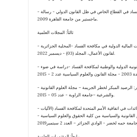
- هشام احمد محمد: مكافحة الفساد في القطاع الخاص في ظل القانون الدولي - رسالة
ماجستير من جامعة القاهرة 2009.
ثالثاً: المجلات العلمية
- أبو رزام رمزي: دور المؤسسات المالية الدولية في مكافحة الفساد -المحلية الجزائرية
لقانون الأعمال، المجلد (03) - ديسمبر 2022.
- بن عيسى أحمد: الآليات القانونية الدولية والوطنية لمكافحة الفساد -دراسة في ضوء
- شعبان ابو عجيله عصار: الرصيد المبكر لخطر الجريمة – مجلة العلوم القانونية
والشرعية –جامعة الزاوية - عدد 05 – 2015.
- فايزة هوام: استرداد العائدات في اتفاقية الأمم المتحدة لمكافحة الفساد (الآليات
 القانونية والسياسية من كلية الحقوق والعلوم السياسية -
رابعاً: المؤتمرات العلمية