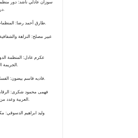
دراسة تطبيقه على مصر، كليه الحقوق – جامعة الإسكندرية.
- طارق أحمد رضا: المنظمات الدولية المعاصرة، دار النهضة العربية - القاهرة 2006.
الجريمة المنظمة، دراسة مقارنة، دار الجامعة الجديدة - مصر 2013.
- فاديه قاسم بيضون: الفساد أبرز الجرائم، منشورات الحلبي الحقوقية بيروت 2013.
العربية وعدد من الدول الأجنبية، دار مجدلاوي للنشر والتوزيع - عمان 1983.