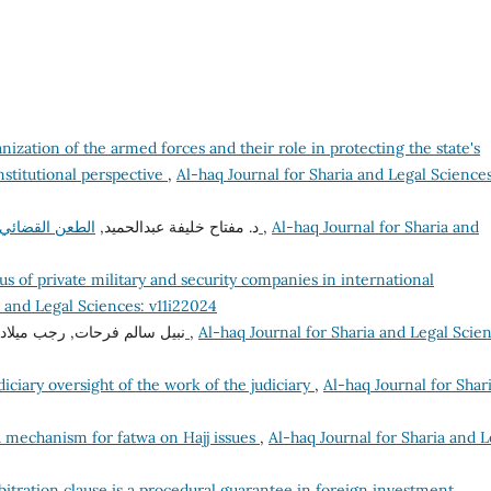
nization of the armed forces and their role in protecting the state's
nstitutional perspective
,
Al-haq Journal for Sharia and Legal Sciences
د. مفتاح خليفة عبدالحميد,
الطعن القضائي على قرارات المجالس التأديبية كضمانة للموظفين
,
Al-haq Journal for Sharia and
tus of private military and security companies in international
a and Legal Sciences: v11i22024
نبيل سالم فرحات, رجب ميلاد,
ضمانات المساءلة التأديبية للموظف العام
,
Al-haq Journal for Sharia and Legal Scien
diciary oversight of the work of the judiciary
,
Al-haq Journal for Shar
d mechanism for fatwa on Hajj issues
,
Al-haq Journal for Sharia and L
bitration clause is a procedural guarantee in foreign investment