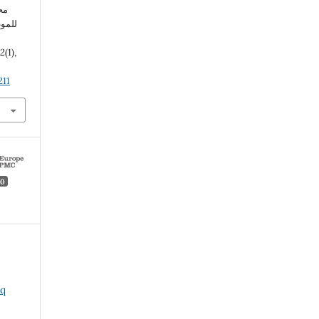
,
2
(1),
211
0
aq