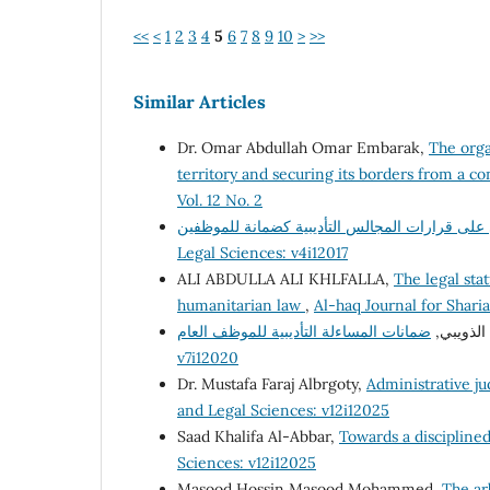
<<
<
1
2
3
4
5
6
7
8
9
10
>
>>
Similar Articles
Dr. Omar Abdullah Omar Embarak,
The orga
territory and securing its borders from a co
Vol. 12 No. 2
Legal Sciences: v4i12017
ALI ABDULLA ALI KHLFALLA,
The legal sta
humanitarian law
,
Al-haq Journal for Shari
 الذويبي
v7i12020
Dr. Mustafa Faraj Albrgoty,
Administrative ju
and Legal Sciences: v12i12025
Saad Khalifa Al-Abbar,
Towards a discipline
Sciences: v12i12025
Masood Hossin Masood Mohammed,
The ar