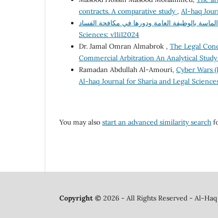
contracts. A comparative study
,
Al-haq Jour
Sciences: v11i12024
Dr. Jamal Omran Almabrok ,
The Legal Conce
Commercial Arbitration An Analytical Stud
Ramadan Abdullah Al-Amouri,
Cyber Wars (R
Al-haq Journal for Sharia and Legal Science
You may also
start an advanced similarity search
fo
Copyright ©
2026 - All Rights Reserved - Al-Haq