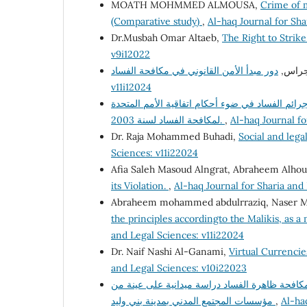
MOATH MOHMMED ALMOUSA,
Crime of 
(Comparative study)
,
Al-haq Journal for Sha
Dr.Musbah Omar Altaeb,
The Right to Strik
v9i12022
لأجراس
v11i12024
جرائم الفساد في ضوء أحكام اتفاقية الأمم المتحدة
لمكافحة الفساد لسنة 2003.
,
Al-haq Journal fo
Dr. Raja Mohammed Buhadi,
Social and leg
Sciences: v11i22024
Afia Saleh Masoud Alngrat, Abraheem Alho
its Violation.
,
Al-haq Journal for Sharia and
Abraheem mohammed abdulrraziq, Naser Must
the principles accordingto the Malikis, as 
and Legal Sciences: v11i22024
Dr. Naif Nashi Al-Ganami,
Virtual Currenci
and Legal Sciences: v10i22023
افحة ظاهرة الفساد دراسة ميدانية على عينة من
مؤسسات المجتمع المدني بمدينة بني وليد
,
Al-ha