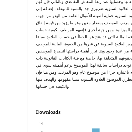
عاتها وحسابها عند ربط المعاش التقاعدي وبالتالي فإن فهم
العلاوة السنوية ضروري جدا بالنسبة للموظف إضافة إلى
ة السنوية حماية أصيلة للأموال العامة من الهدر من جهة
في مرتب الموظف بمقدار معين وهو ما يزيد من قيمة إنفاق
ي الميزانية. ومن جهة أخرى فإنفهم الموظف لكيفية حساب
قه المالية التي قد ينتج عن الخطأ في حساب العلاوة ضياعا
تميز العلاوة السنوية عن غيرها من الحقوق المالية للموظف
ية من عدة وجود وهنا تبرز أهمية دراستها لتبصرة الموظفين
بحقوقهم المتعلقة بها، خاصة مع قلة الكتابات القانونية ذات
ا توجد دراسات سابقة لهذا الموضوع برغم أهميته سوى في
ه باعتباره جزءا من موضوع عام وهو المرتب. ومن هنا فإن
رق الموضوع العلاوة السنوية مبينا مفهومها والهدف منها
والكيفية في حسابها
Downloads