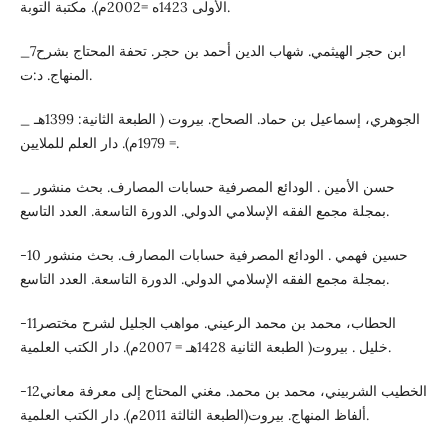
الأولى 1423ه =2002م). مكتبة التوبة.
_7ابن حجر الهيثمي. شهاب الدين أحمد بن حجر. تحفة المحتاج بشرح
المنهاج. د:ت.
_ الجوهري، إسماعيل بن حماد. الصحاح. بيروت ( الطبعة الثانية: 1399هـ
= 1979م). دار العلم للملايين.
_ حسن الأمين . الودائع المصرفية حسابات المصارف. بحث منشور
بمجلة مجمع الفقه الإسلامي الدولي. الدورة التاسعة. العدد التاسع.
-10 حسين فهمي . الودائع المصرفية حسابات المصارف. بحث منشور
بمجلة مجمع الفقه الإسلامي الدولي. الدورة التاسعة. العدد التاسع.
-11الحطاب، محمد بن محمد الرعيني. مواهب الجليل لشرح مختصر
خليل . بيروت( الطبعة الثانية 1428هـ = 2007م). دار الكتب العلمية.
-12الخطيب الشربيني، محمد بن محمد. مغني المحتاج إلى معرفة معاني
ألفاظ المنهاج. بيروت(الطبعة الثالثة 2011م). دار الكتب العلمية.