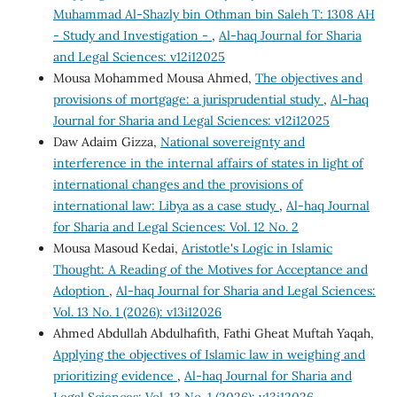
Muhammad Al-Shazly bin Othman bin Saleh T: 1308 AH
- Study and Investigation -
,
Al-haq Journal for Sharia
and Legal Sciences: v12i12025
Mousa Mohammed Mousa Ahmed,
The objectives and
provisions of mortgage: a jurisprudential study
,
Al-haq
Journal for Sharia and Legal Sciences: v12i12025
Daw Adaim Gizza,
National sovereignty and
interference in the internal affairs of states in light of
international changes and the provisions of
international law: Libya as a case study
,
Al-haq Journal
for Sharia and Legal Sciences: Vol. 12 No. 2
Mousa Masoud Kedai,
Aristotle's Logic in Islamic
Thought: A Reading of the Motives for Acceptance and
Adoption
,
Al-haq Journal for Sharia and Legal Sciences:
Vol. 13 No. 1 (2026): v13i12026
Ahmed Abdullah Abdulhafith, Fathi Gheat Muftah Yaqah,
Applying the objectives of Islamic law in weighing and
prioritizing evidence
,
Al-haq Journal for Sharia and