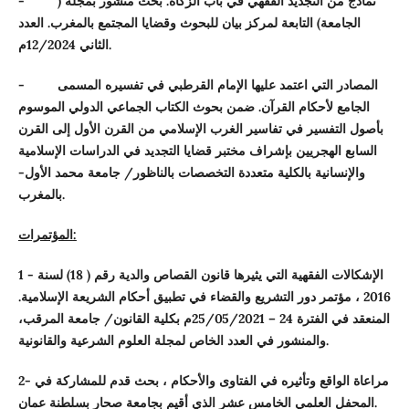
نماذج من التجديد الفقهي في باب الزكاة. بحث منشور بمجلة (
-
الجامعة) التابعة لمركز بيان للبحوث وقضايا المجتمع بالمغرب. العدد
م.
الثاني
2024
/
12
المصادر التي اعتمد عليها الإمام القرطبي في تفسيره المسمى
-
الجامع لأحكام القرآن. ضمن بحوث الكتاب الجماعي الدولي الموسوم
بأصول التفسير في تفاسير الغرب الإسلامي من القرن الأول إلى القرن
السابع الهجريين بإشراف مختبر قضايا التجديد في الدراسات الإسلامية
والإنسانية بالكلية متعددة التخصصات بالناظور/ جامعة محمد الأول-
بالمغرب.
المؤتمرات:
- الإشكالات الفقهية التي يثيرها قانون القصاص والدية رقم (
18
) لسنة
1
2016
، مؤتمر دور التشريع والقضاء في تطبيق أحكام الشريعة الإسلامية.
المنعقد في الفترة
24
–
2021
/
05
/
25
م بكلية القانون/ جامعة المرقب،
شور في العدد الخاص لمجلة العلوم الشرعية والقانونية.
والمن
- مراعاة الواقع وتأثيره في الفتاوى والأحكام ، بحث قدم للمشاركة في
2
المحفل العلمي الخامس عشر الذي أقيم بجامعة صحار بسلطنة عمان.