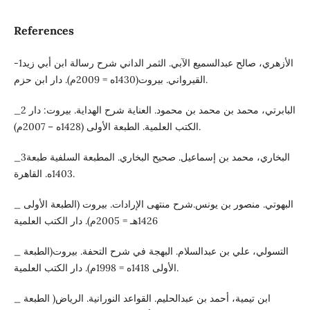
References
-1الأزهري، صالح عبدالسميع الآبي. الثمر الداني شرح رسالة ابن أبي زيد
القيرواني. بيروت(1430ه = 2009م). دار ابن حزم.
_2 البابرتي، محمد بن محمد بن محمود. العناية شرح الهداية. بيروت: دار
الكتب العلمية. الطبعة الأولى (1428ه – 2007م).
_3البخاري، محمد بن إسماعيل. صحيح البخاري. المطبعة السلفية طبعة
1403ه. القاهرة.
_ البهوتي. منصور بن يونس.شرح منتهى الإرادات. بيروت (الطبعة الأولى
1426هـ = 2005م). دار الكتب العلمية
_ التسولي، علي بن عبدالسلام. البهجة في شرح التحفة. بيروت(الطبعة
الأولى 1418ه = 1998م). دار الكتب العلمية.
_ ابن تيمية، أحمد بن عبدالحليم. القواعد النورانية. الرياض( الطبعة