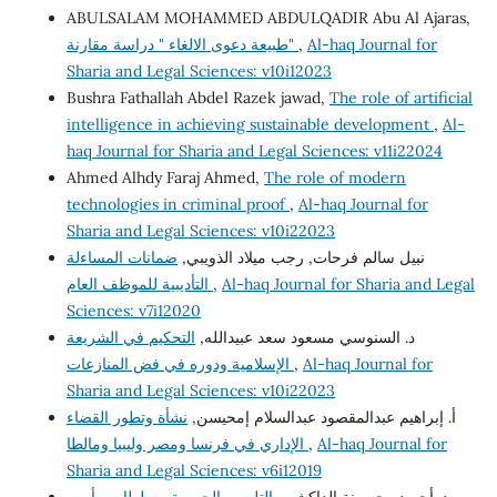
ABULSALAM MOHAMMED ABDULQADIR Abu Al Ajaras,
Al-haq Journal for
,
طبيعة دعوى الالغاء " دراسة مقارنة"
Sharia and Legal Sciences: v10i12023
Bushra Fathallah Abdel Razek jawad,
The role of artificial
intelligence in achieving sustainable development
,
Al-
haq Journal for Sharia and Legal Sciences: v11i22024
Ahmed Alhdy Faraj Ahmed,
The role of modern
technologies in criminal proof
,
Al-haq Journal for
Sharia and Legal Sciences: v10i22023
نبيل سالم فرحات, رجب ميلاد الذويبي,
ضمانات المساءلة
Al-haq Journal for Sharia and Legal
,
التأديبية للموظف العام
Sciences: v7i12020
د. السنوسي مسعود سعد عبيدالله,
التحكيم في الشريعة
Al-haq Journal for
,
الإسلامية ودوره في فض المنازعات
Sharia and Legal Sciences: v10i22023
أ. إبراهيم عبدالمقصود عبدالسلام إمحيسن,
نشأة وتطور القضاء
Al-haq Journal for
,
الإداري في فرنسا ومصر وليبيا ومالطا
Sharia and Legal Sciences: v6i12019