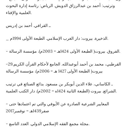
وترتيب: أحمد بن عبدالرزاق الدويش. الرياض: رئاسة إدارة البحوث
العلمية والإفتاء.
ـ القرافي. أحمد بن إدريس.
_ الذخيرة. بيروت: دار الغرب الإسلامي. الطبعة الأولى 1994م.
- الفروق. بيروت( الطبعة الأولى 1424هـ = 2003م). مؤسسة الرسالة.
-29القرطبي، محمد بن أحمد أبوعبدالله. الجامع لأحكام القرآن الكريم.
بيروت( الطبعة الأولى 1427 هـ = 2006م). مؤسسة الرسالة
ـ الكاساني، علاء الدين أبوبكر بن مسعود. بدائع الصنائع في ترتيب
الشرائع. بيروت (الطبعة الثانية 1424ه = 2002م). دار الكتب العلمية.
- المعايير الشرعية الصادرة عن الأيوفي والتي تم اعتمادها حتى
صفر1439هـ = نوفمبر2017
- مجلة مجمع الفقه الإسلامي الدولي. العدد التاسع.