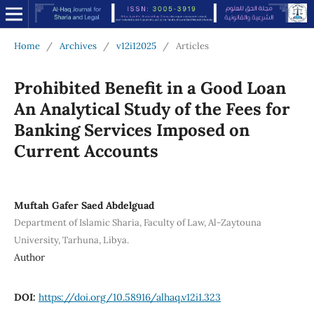
Home
/
Archives
/
v12i12025
/
Articles
Prohibited Benefit in a Good Loan
An Analytical Study of the Fees for
Banking Services Imposed on
Current Accounts
Muftah Gafer Saed Abdelguad
Department of Islamic Sharia, Faculty of Law, Al-Zaytouna
University, Tarhuna, Libya.
Author
DOI:
https://doi.org/10.58916/alhaq.v12i1.323