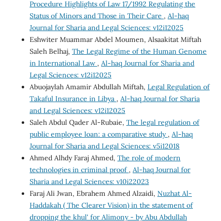
Procedure Highlights of Law 17/1992 Regulating the
Status of Minors and Those in Their Care
,
Al-haq
Journal for Sharia and Legal Sciences: v12i12025
Eshwiter Muammar Abdel Moumen, Alsaakitat Miftah
Saleh Belhaj,
The Legal Regime of the Human Genome
in International Law
,
Al-haq Journal for Sharia and
Legal Sciences: v12i12025
Abuojaylah Amamir Abdullah Miftah,
Legal Regulation of
Takaful Insurance in Libya
,
Al-haq Journal for Sharia
and Legal Sciences: v12i12025
Saleh Abdul Qader Al-Rubaie,
The legal regulation of
public employee loan: a comparative study
,
Al-haq
Journal for Sharia and Legal Sciences: v5i12018
Ahmed Alhdy Faraj Ahmed,
The role of modern
technologies in criminal proof
,
Al-haq Journal for
Sharia and Legal Sciences: v10i22023
Faraj Ali Jwan, Ebrahem Ahmed Alzaidi,
Nuzhat Al-
Haddakah ( The Clearer Vision) in the statement of
dropping the khul' for Alimony - by Abu Abdullah