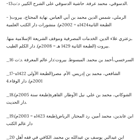
-13الدسوقي، محمد عرفة. حاشية الدسوقي على الشرح الكبير. د:ت.
- الرملي، شمس الدين محمد بن أبي العباس. نهاية المحتاج، بيروت(
الطبعة الثانية1424ه = 2002م). منشورات دار الكتب العلمية
ـزعتري علاء الدين. الخدمات المصرفية وموقف الشريعة الإسلامية منها.
بيروت (الطبعة الثانية 1429 هـ = 2008م). دار الكلم الطيب.
_16 السرخسي،أحمد بن محمد. المبسوط. بيروت:دار عالم المعرفة .د:ت
_17الشافعي، محمد بن إدريس. الأم. مصر(الطبعة الأولى 1422ه-
2001م). دار الوفاء.4
_18الشوكاني، محمد بن علي. نيل الأوطار. القاهرة(طبعة سنة 2005م).
دار الحديث.
_19ابن عابدين، محمد أمين. رد المحتار. الرياض(طبعة 1423ه = 2003م).
دار عالم الكتب
_20 ابن عبدالبر. يوسف بن عبدالله بن محمد. الكافي في فقه أهل