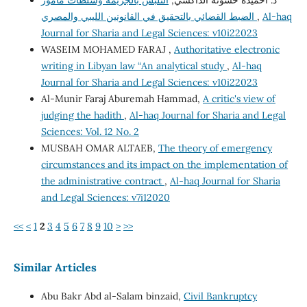
د. أحميده حسونة الداكشي,
التلبس بالجريمة وسلطات مأمور
Al-haq
,
الضبط القضائي بالتحقيق في القانونين الليبي والمصري
Journal for Sharia and Legal Sciences: v10i22023
WASEIM MOHAMED FARAJ ,
Authoritative electronic
writing in Libyan law “An analytical study
,
Al-haq
Journal for Sharia and Legal Sciences: v10i22023
Al-Munir Faraj Aburemah Hammad,
A critic's view of
judging the hadith
,
Al-haq Journal for Sharia and Legal
Sciences: Vol. 12 No. 2
MUSBAH OMAR ALTAEB,
The theory of emergency
circumstances and its impact on the implementation of
the administrative contract
,
Al-haq Journal for Sharia
and Legal Sciences: v7i12020
<<
<
1
2
3
4
5
6
7
8
9
10
>
>>
Similar Articles
Abu Bakr Abd al-Salam binzaid,
Civil Bankruptcy