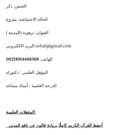
الجنس: ذكر
الحالة الاجتماعية: متزوج
العنوان: ترهونة (المدينة )
البريد الالكتروني:mftahj@gmail.com
الهاتف:
00218914486369
المؤهل العلمي : دكتوراه
الدرجة العلمية : أستاذ مساعد
المؤهلات العلمية:
أحفظ القرآن الكريم كاملًا برواية قالون عن نافع المدني