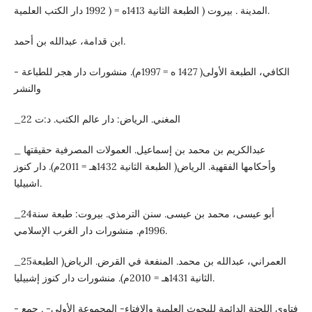
المدينة . بيروت ( الطبعة الثانية 1413ه = ( 1992 دار الكتب العلمية.
ابن قدامة، عبدالله بن أحمد.
- الكافي، الطبعة الأولى( 1427 ه = 1997م). منشورات دار هجر للطباعة
والنشر
_22 المغني. الرياض: دار عالم الكتب. د:ت
_ عبدالكريم بن محمد بن إسماعيل. العمولات المصرفية حقيقتها
وأحكامها الفقهية. الرياض( الطبعة الثانية 1432هـ = 2011م). دار كنوز
اشبيليا.
_24أبو عيسى، محمد بن عيسى. سنن الترمذي. بيروت: طبعة سنة
1996م. منشورات دار الغرب الإسلامي.
_25العمراني، عبدالله بن محمد. المنفعة في القرض. الرياض( الطبعة
الثانية 1431هـ = 2010م). منشورات دار كنوز إشبيليا.
- فتاوى اللجنة الدائمة للبحوث العلمية والإفتاء- المجموعة الأولى- . جمع