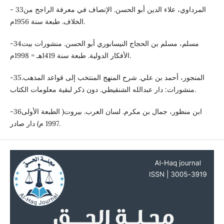
- 33المرداوي، علاء الدين أبو الحسن. الإنصاف في معرفة الراجح من
الخلاف. طبعة سنة 1956م.
-34مسلم، مسلم بن الحجاج النيسابوري أبو الحسن. منشورات بيت
الأفكار الدولية. طبعة سنة 1419هـ = 1998م.
-35المنجور، أحمد بن علي. شرح المنهج المنتخب إلى قواعد المذهب.
منشورات: دار عبدالله الشنقيطي. دون ذكر لبقية معلومات الكتاب.
-36ابن منظور، جمال بن مكرم. لسان العرب. بيروت( الطبعة الأولى
1997 م) دار صادر.