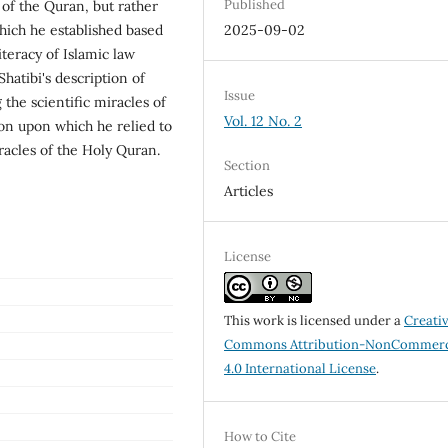
Published
s of the Quran, but rather
hich he established based
2025-09-02
iteracy of Islamic law
Shatibi's description of
Issue
 the scientific miracles of
Vol. 12 No. 2
ion upon which he relied to
racles of the Holy Quran.
Section
Articles
License
This work is licensed under a
Creati
Commons Attribution-NonCommerc
4.0 International License
.
How to Cite