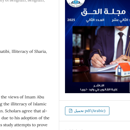
ity of Benghazi, Benghazi,
ibi, Illiteracy of Sharia,
ly the views of Imam Abu
 the illiteracy of Islamic
n. Scholars agree that al-
تحميل pdf (Arabic)
 due to his adoption of the
his study attempts to prove