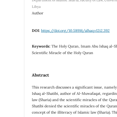
Department of Islamic Sharia, Faculty of Law, Univers
Libya
Author
DOI:
https://doi.org/10.58916/alhaq.v12i2.392
Keywords:
The Holy Quran, Imam Abu Ishaq al-Shat
Scientific Miracle of the Holy Quran
Abstract
This research discusses a significant issue, name
Ishaq al-Shatibi, author of Al-Muwafaqat, regarding
law (Sharia) and the scientific miracles of the Qura
Shatibi denied the scientific miracles of the Quran
concept of the illiteracy of Islamic law (Sharia). T