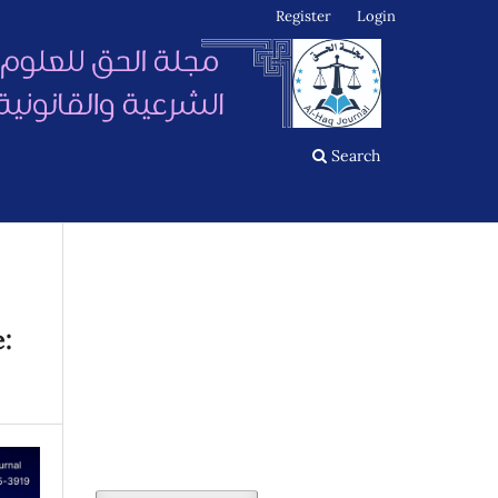
Register
Login
Search
: