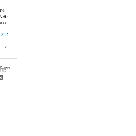
the
y.
Al-
nces
,
2.392
0