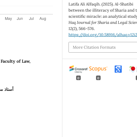
Latifa Ali AlFaqih. (2025). Al-Shatibi
between the illiteracy of Sharia and 
scientific miracle: an analytical stud
Haq Journal for Sharia and Legal Scie
12
(2), 566-576.
https://doi.org/10.58916/alhaq.v12i
More Citation Formats
 Faculty of Law,
0
0
أستاذ مس