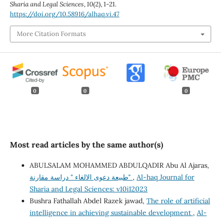
Sharia and Legal Sciences
,
10
(2), 1-21.
https://doi.org/10.58916/alhaq.vi.47
More Citation Formats
0
0
0
Most read articles by the same author(s)
ABULSALAM MOHAMMED ABDULQADIR Abu Al Ajaras,
Al-haq Journal for
,
طبيعة دعوى الالغاء " دراسة مقارنة"
Sharia and Legal Sciences: v10i12023
Bushra Fathallah Abdel Razek jawad,
The role of artificial
intelligence in achieving sustainable development
,
Al-