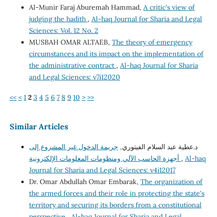
Al-Munir Faraj Aburemah Hammad,
A critic's view of
judging the hadith
,
Al-haq Journal for Sharia and Legal
Sciences: Vol. 12 No. 2
MUSBAH OMAR ALTAEB,
The theory of emergency
circumstances and its impact on the implementation of
the administrative contract
,
Al-haq Journal for Sharia
and Legal Sciences: v7i12020
<<
<
1
2
3
4
5
6
7
8
9
10
>
>>
Similar Articles
د.عطية عبد السلام الفيتوري,
جريمة الدخول غير المشروع إلى
Al-haq
,
أجهزة الحاسب الآلي ومنظومات المعلومات الإلكترونية
Journal for Sharia and Legal Sciences: v4i12017
Dr. Omar Abdullah Omar Embarak,
The organization of
the armed forces and their role in protecting the state's
territory and securing its borders from a constitutional
perspective
,
Al-haq Journal for Sharia and Legal