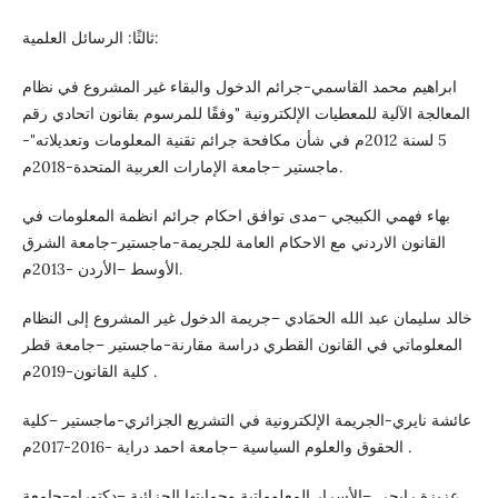
ثالثًا: الرسائل العلمية:
ابراهيم محمد القاسمي-جرائم الدخول والبقاء غير المشروع في نظام
المعالجة الآلية للمعطيات الإلكترونية "وفقًا للمرسوم بقانون اتحادي رقم
5 لسنة 2012م في شأن مكافحة جرائم تقنية المعلومات وتعديلاته"-
ماجستير –جامعة الإمارات العربية المتحدة-2018م.
بهاء فهمي الكبيجي –مدى توافق احكام جرائم انظمة المعلومات في
القانون الاردني مع الاحكام العامة للجريمة-ماجستير-جامعة الشرق
الأوسط –الأردن -2013م.
خالد سليمان عبد الله الحمَادي –جريمة الدخول غير المشروع إلى النظام
المعلوماتي في القانون القطري دراسة مقارنة-ماجستير –جامعة قطر
كلية القانون-2019م .
عائشة نايري-الجريمة الإلكترونية في التشريع الجزائري-ماجستير –كلية
الحقوق والعلوم السياسية –جامعة احمد دراية -2016-2017م .
عزيزة رابحي –الأسرار المعلوماتية وحمايتها الجزائية –دكتوراه-جامعة