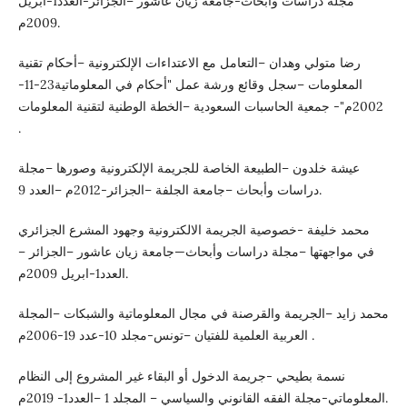
مجلة دراسات وأبحاث-جامعة زيان عاشور –الجزائر-العدد1-ابريل
2009م.
رضا متولي وهدان –التعامل مع الاعتداءات الإلكترونية –أحكام تقنية
المعلومات –سجل وقائع ورشة عمل "أحكام في المعلوماتية23-11-
2002م"- جمعية الحاسبات السعودية –الخطة الوطنية لتقنية المعلومات
.
عيشة خلدون –الطبيعة الخاصة للجريمة الإلكترونية وصورها –مجلة
دراسات وأبحاث –جامعة الجلفة –الجزائر-2012م –العدد 9.
محمد خليفة -خصوصية الجريمة الالكترونية وجهود المشرع الجزائري
في مواجهتها –مجلة دراسات وأبحاث—جامعة زيان عاشور –الجزائر –
العدد1-ابريل 2009م.
محمد زايد –الجريمة والقرصنة في مجال المعلوماتية والشبكات –المجلة
العربية العلمية للفتيان –تونس-مجلد 10-عدد 19-2006م .
نسمة بطيحي -جريمة الدخول أو البقاء غير المشروع إلى النظام
المعلوماتي-مجلة الفقه القانوني والسياسي – المجلد 1 –العدد1- 2019م.