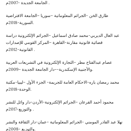
الجامعة الجديدة -2007م .
طارق الخن -الجرائم المعلوماتية –سوريا –الجامعة الافتراضية
السورية-2018م.
عبد العال الديربي-محمد صادق اسماعيل –الجرائم الإلكترونية دراسة
قضائية قانونية مقارنة-القاهرة –المركز القومي للإصدارات
القانونية-2012م .
عصام عبدالفتاح مطر –التجارة الإلكترونية في التشريعات العربية
والأجنبية الإسكندرية-–دار الجامعة الجديدة –2009م.
محمد رمضان باره-الاحكام العامة للجريمة- الجزء الأول –ليبيا-مكتبة
الوحدة-2018م.
محمود أحمد القرعان –الجرائم الإلكترونية-الأردن-دار وائل للنشر
والتوزيع-2017م .
نهلا عبد القادر المومني -الجرائم المعلوماتية –عمان-دار الثقافة والنشر
والتوزيع -2008م.