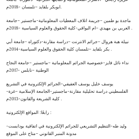
ابوبكر بلقايد –تلمسان -2018م.
ماجدة بو طمين –جريمة اتلاف المعطيات المعلوماتية-ماجستير –جامعة
العربي بن مهيدي –ام البواقي-كلية الحقوق والعلوم السياسية -2018م .
نبيلة هبة هروال –جرائم الانترنت –دراسة مقارنة-دكتوراه -جامعة أبي
بكر بلقايد –تلمسان كلية الحقوق والعلوم السياسية-2014م .
نداء نائل فايز-خصوصية الجرائم المعلوماتية –ماجستير –جامعة النجاح
الوطنية –نابلس -2017م
يوسف خليل يوسف العفيفي–الجرائم الإلكترونية في التشريع
الفلسطيني دراسة تحليلية مقارنة-ماجستير-الجامعة الإسلامية –غزة-
كلية الشريعة والقانون-2013م .
رابعًا: المواقع الإلكترونية :
وليد طه-التنظيم التشريعي للجرائم الإلكترونية في اتفاقية بودابست-
مدونة المنبر القانوني –متاح على الموقع