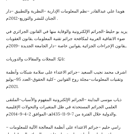
هويدا علي عبدالقادر –نظم المعلومات الإدارية –النظرية والتطبيق –دار
الجنان للنشر والتوزيع-2012م .
يزيد بو حليط-الجرائم الإلكترونية والوقاية منها في القانون الجزائري في
ضوء الاتفاقية العربية لمكافحة جرائم تقنية المعلومات ـقانون العقوبات
ـقانون الإجراءات الجزائية ـقوانين خاصة –دار الجامعة الجديدة -2019م.
ثانيًا: المجلات والمقالات والدوريات:
اشرف محمد نجيب السعيد -جرائم الاعتداء على سلامة شبكات وأنظمة
وتقنيات المعلومات-مجلة روح القوانين –كلية الحقوق-العدد 95–يوليو
2021م.
ذياب موسى البداينة –الجرائم الإلكترونية المفهوم والأسباب-الملتقى
العلمي الجرائم المستحدثة في ظل المتغيرات والتحولات الإقليمية
والدولية خلال الفترة من 7-9-11-1435هـ-الموافق 2-4-9-2014م.
رامي حليم –جرائم الاعتداء على أنظمة المعالجة الآلية للمعلومات –