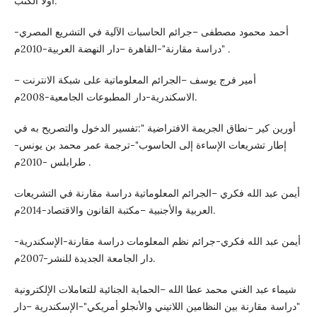
أولًا الكتب:
أحمد محمود مصطفى –جرائم الحاسبات الآلية في التشريع المصري-
"دراسة مقارنة"-القاهرة –دار النهضة العربية-2010م .
أمير فرج يوسف –الجرائم المعلوماتية على شبكة الانترنت –
الاسكندرية-دار المطبوعات الجامعية-2008م.
أورين كير –نطاق الجريمة الافتراضية ":تفسير الدخول والتصريح به في
إطار تشريعات الإساءة إلى الحاسوب"-ترجمة عمر محمد بن يونس-
طرابلس -2010م .
أيمن عبد الله فكري –الجرائم المعلوماتية دراسة مقارنة في التشريعات
العربية والأجنبية –مكتبة القانون والاقتصاد-2014م.
أيمن عبد الله فكري-جرائم نظم المعلومات دراسة مقارنة-الإسكندرية-
دار الجامعة الجديدة للنشر-2007م.
شيماء عبد الغني محمد عطا الله –الحماية الجنائية للتعاملات الإلكترونية
"دراسة مقارنة بين النظامين اللاتيني والأنجلو أمريكي"-الإسكندرية –دار