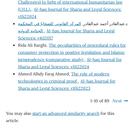
Challenges) In light of international humanitarian law
(I.H.L.)
,
Al-haq Journal for Sharia and Legal Sciences:
v11i22024
د.عبدالقادر أحمد عبدالقادر,
المركز القانوني للضحايا في المحكمة
Al-haq Journal for Sharia and Legal
,
الجنائية الدولية
Sciences: v4i12017
Rida Ali Barghi,
The peculiarities of procedural rules for
consumer protection in positive legislation and Islamic
jurisprudence (comparative study)
,
Al-haq Journal for
Sharia and Legal Sciences: v11i22024
Ahmed Alhdy Faraj Ahmed,
The role of modern
technologies in criminal proof
,
Al-haq Journal for
Sharia and Legal Sciences: v10i22023
1-10 of 89
Next
You may also
start an advanced similarity search
for this
article.