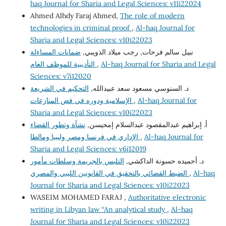
haq Journal for Sharia and Legal Sciences: v11i22024
Ahmed Alhdy Faraj Ahmed,
The role of modern
technologies in criminal proof
,
Al-haq Journal for
Sharia and Legal Sciences: v10i22023
نبيل سالم فرحات, رجب ميلاد الذويبي,
ضمانات المساءلة
Al-haq Journal for Sharia and Legal
,
التأديبية للموظف العام
Sciences: v7i12020
د. السنوسي مسعود سعد عبيدالله,
التحكيم في الشريعة
Al-haq Journal for
,
الإسلامية ودوره في فض المنازعات
Sharia and Legal Sciences: v10i22023
أ. إبراهيم عبدالمقصود عبدالسلام إمحيسن,
نشأة وتطور القضاء
Al-haq Journal for
,
الإداري في فرنسا ومصر وليبيا ومالطا
Sharia and Legal Sciences: v6i12019
د. أحميده حسونة الداكشي,
التلبس بالجريمة وسلطات مأمور
Al-haq
,
الضبط القضائي بالتحقيق في القانونين الليبي والمصري
Journal for Sharia and Legal Sciences: v10i22023
WASEIM MOHAMED FARAJ ,
Authoritative electronic
writing in Libyan law “An analytical study
,
Al-haq
Journal for Sharia and Legal Sciences: v10i22023