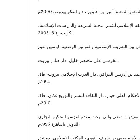
ه الإسلامي لشبير، مجلة الشريعة والدراسات الإسلامية،
الكويت، ع61، 2005.
الخرشي على مختصر خليل، دار صادر بيروت.
الدخيرة ، لشهاب الدين أحمد بن إدريس القرافي، دار الغرب الإسلامي بيروت، ط1،
1994م.
درر الحكام شرح مجلة الأحكام، لعلي حيدر، دار الثقافة للنشر والتوزيع عمّان، ط1،
2010م.
لتنفيذية، لفتحي والي، بحث مقدم لمؤتمر التحكيم التجاري
الدولي بالقاهرة 1995م،
، للإمام يحيي بن شرف النووي، المكتب الإسلامي بدمشق