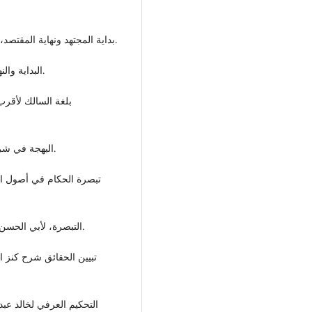
بداية المجتهد ونهاية المقتصد، لمحمد بن أحمد بن رشد، دار السلام القاهرة، ط1، 1995م.
البداية والنهاية، للحافظ ابن كثير الدمشقي، دار الكتب العلمية بيروت.
بلغة السالك لأقرب
البهجة في شرح التحفة، لعلي بن عبد السلام التسولي، دار الفكر بيروت.
تبصرة الحكام في أصول الأ
التبصرة، لأبي الحسن علي بن محمد اللخمي، دار ابن حزم بيروت، ط1، 2012م.
تبيين الحقائق شرح كنز ال