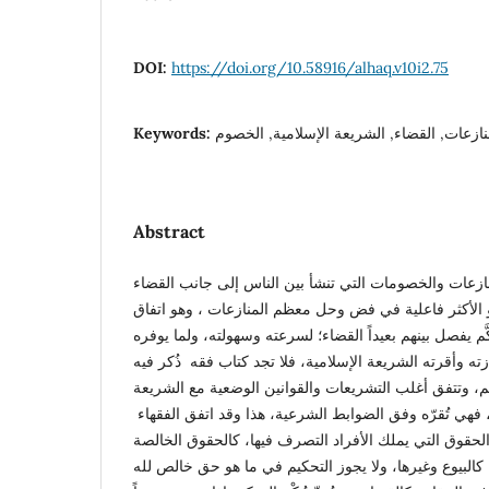
DOI:
https://doi.org/10.58916/alhaq.v10i2.75
منازعات, القضاء, الشريعة الإسلامية, الخصوم
Keywords:
Abstract
ازعات والخصومات التي تنشأ بين الناس إلى جانب القضاء
 الأكثر فاعلية في فض وحل معظم المنازعات ، وهو اتفاق
َم يفصل بينهم بعيداً القضاء؛ لسرعته وسهولته، ولما يوفره
ه وأقرته الشريعة الإسلامية، فلا تجد كتاب فقه ذُكر فيه
كيم، وتتفق أغلب التشريعات والقوانين الوضعية مع الشريعة
 فهي تُقرّه وفق الضوابط الشرعية، هذا وقد اتفق الفقهاء
لحقوق التي يملك الأفراد التصرف فيها، كالحقوق الخالصة
كالبيوع وغيرها، ولا يجوز التحكيم في ما هو حق خالص لله