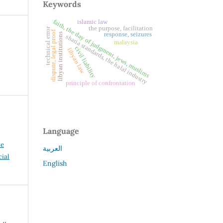
Keywords
faith, the day of judgment, jews, muslims
islamic law
the purpose, facilitation
technical error
dispute, legal proof
response, seizures
libyan institutions
sharia standards, the halal industry
malaysia
civil liability
libyan law
principle of confrontation
Language
ve
العربية
ial
English