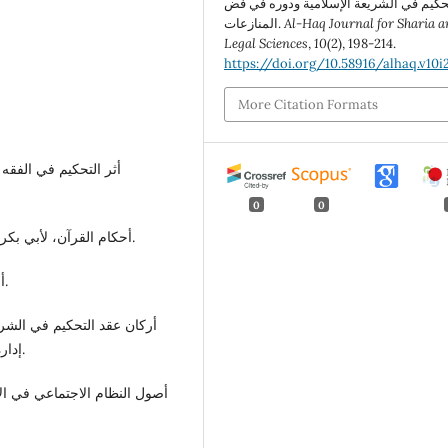
حكيم في الشريعة الإسلامية ودوره في فض
Al-Haq Journal for Sharia a
المنازعات.
Legal Sciences
,
10
(2), 198-214.
https://doi.org/10.58916/alhaq.v10i2
More Citation Formats
أثر التحكيم في الفقه
0
0
أحكام القرآن، لأبي بكر أحمد بن علي الرازي الجصاص، دار الكتاب العربي بيروت.
أحكام القرآن، لأبي بكر محمد بن العربي، دار الفكر بيروت.
أركان عقد التحكيم في الشر
إدارة بحوث الفتاوى عدد خاص2018، الجامعة الإسلامية ماليزيا.