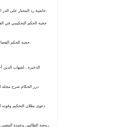
حاشية رد المحتار على الدر المختار، لمحمد أمين بن عابدين، دار الفكر بيروت، 2000م.
حجية الحكم التحكيمي في الفق
حجية الحكم القضائي بين الشريعة الإسلامية والقوانين الوضعية، لياسين نعيم.
دعوى بطلان التحكيم وقوته ا
روضة الطالبين وعمدة المفتين