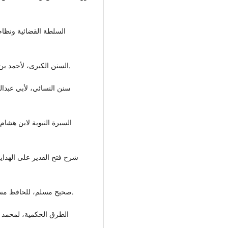
السلطة القضائية ونظام 
السنن الكبرى، لأحمد بن الحسين البيهقي، دار الكتب العلمية بيروت، ط3، 2003م.
سنن النسائي، لأبي عبدال
السيرة النبوية لابن هشام
شرح فتح القدير على الهداية
صحيح مسلم، للحافظ مسلم بن الحجاج النيسابوري، دار الأرقم بيروت، ط1، 1999م.